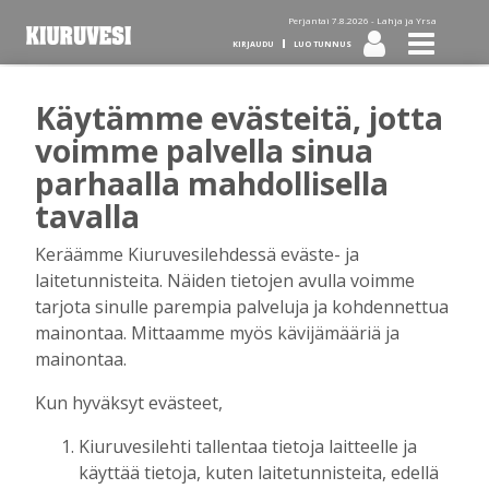
Perjantai 7.8.2026 -
Lahja ja Yrsa
KIRJAUDU
LUO TUNNUS
Käytämme evästeitä, jotta
Tilaa Kiuruvesi-lehti diginä
voimme palvella sinua
parhaalla mahdollisella
tai kotiinkannettuna!
tavalla
Keräämme Kiuruvesilehdessä eväste- ja
Kirjaudu
laitetunnisteita. Näiden tietojen avulla voimme
tarjota sinulle parempia palveluja ja kohdennettua
mainontaa. Mittaamme myös kävijämääriä ja
Sähköposti
mainontaa.
Kun hyväksyt evästeet,
Kiuruvesilehti tallentaa tietoja laitteelle ja
Salasana
käyttää tietoja, kuten laitetunnisteita, edellä