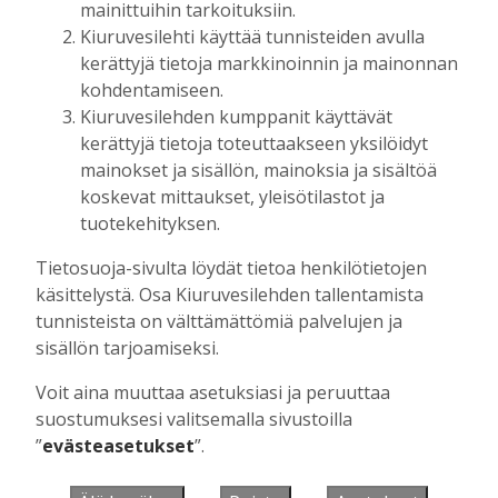
mainittuihin tarkoituksiin.
Kiuruvesilehti käyttää tunnisteiden avulla
kerättyjä tietoja markkinoinnin ja mainonnan
Muista minut
kohdentamiseen.
Kiuruvesilehden kumppanit käyttävät
kerättyjä tietoja toteuttaakseen yksilöidyt
mainokset ja sisällön, mainoksia ja sisältöä
koskevat mittaukset, yleisötilastot ja
Unohtuiko salasana?
tuotekehityksen.
Jos sinulla ei ole vielä tunnusta, hanki
Tietosuoja-sivulta löydät tietoa henkilötietojen
se tästä.
käsittelystä. Osa Kiuruvesilehden tallentamista
tunnisteista on välttämättömiä palvelujen ja
sisällön tarjoamiseksi.
Voit aina muuttaa asetuksiasi ja peruuttaa
Käyntiosoite
:
Kiuruvesi Lehti oy
suostumuksesi valitsemalla sivustoilla
Niemistenkatu 4
”
evästeasetukset
”.
Kiuruvesi
Postiosoite
:
Kiuruvesi Lehti oy