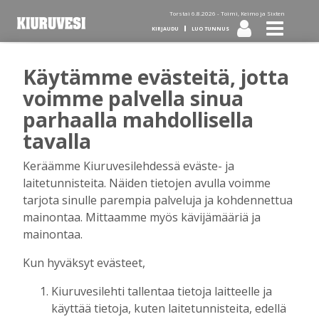
Torstai 6.8.2026 -
Toimi, Keimo ja Sixten
KIRJAUDU
LUO TUNNUS
Käytämme evästeitä, jotta
Tilaa Kiuruvesi-lehti diginä
voimme palvella sinua
parhaalla mahdollisella
tai kotiinkannettuna!
tavalla
Keräämme Kiuruvesilehdessä eväste- ja
Kirjaudu
laitetunnisteita. Näiden tietojen avulla voimme
tarjota sinulle parempia palveluja ja kohdennettua
mainontaa. Mittaamme myös kävijämääriä ja
Sähköposti
mainontaa.
Kun hyväksyt evästeet,
Kiuruvesilehti tallentaa tietoja laitteelle ja
Salasana
käyttää tietoja, kuten laitetunnisteita, edellä