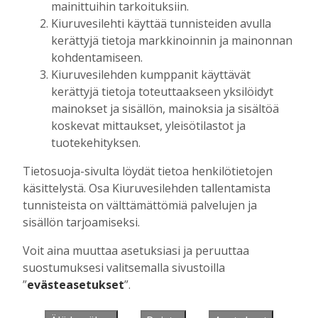
mainittuihin tarkoituksiin.
Kiuruvesilehti käyttää tunnisteiden avulla
kerättyjä tietoja markkinoinnin ja mainonnan
Muista minut
kohdentamiseen.
Kiuruvesilehden kumppanit käyttävät
kerättyjä tietoja toteuttaakseen yksilöidyt
mainokset ja sisällön, mainoksia ja sisältöä
koskevat mittaukset, yleisötilastot ja
Unohtuiko salasana?
tuotekehityksen.
Jos sinulla ei ole vielä tunnusta, hanki
Tietosuoja-sivulta löydät tietoa henkilötietojen
se tästä.
käsittelystä. Osa Kiuruvesilehden tallentamista
tunnisteista on välttämättömiä palvelujen ja
sisällön tarjoamiseksi.
Voit aina muuttaa asetuksiasi ja peruuttaa
Käyntiosoite
:
Kiuruvesi Lehti oy
suostumuksesi valitsemalla sivustoilla
Niemistenkatu 4
”
evästeasetukset
”.
Kiuruvesi
Postiosoite
:
Kiuruvesi Lehti oy