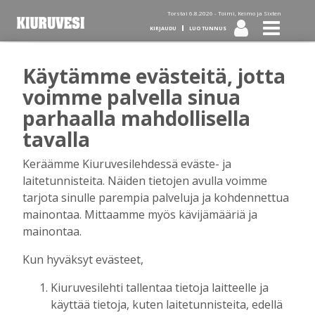
Torstai 6.8.2026 -
Toimi, Keimo ja Sixten
KIRJAUDU
LUO TUNNUS
Käytämme evästeitä, jotta
Tilaa Kiuruvesi-lehti diginä
voimme palvella sinua
parhaalla mahdollisella
tai kotiinkannettuna!
tavalla
Keräämme Kiuruvesilehdessä eväste- ja
Kirjaudu
laitetunnisteita. Näiden tietojen avulla voimme
tarjota sinulle parempia palveluja ja kohdennettua
mainontaa. Mittaamme myös kävijämääriä ja
Sähköposti
mainontaa.
Kun hyväksyt evästeet,
Kiuruvesilehti tallentaa tietoja laitteelle ja
Salasana
käyttää tietoja, kuten laitetunnisteita, edellä