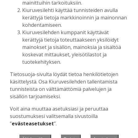
mainittuihin tarkoituksiin.
Kiuruvesilehti käyttää tunnisteiden avulla
kerättyjä tietoja markkinoinnin ja mainonnan
Muista minut
kohdentamiseen.
Kiuruvesilehden kumppanit käyttävät
kerättyjä tietoja toteuttaakseen yksilöidyt
mainokset ja sisällön, mainoksia ja sisältöä
koskevat mittaukset, yleisötilastot ja
Unohtuiko salasana?
tuotekehityksen.
Jos sinulla ei ole vielä tunnusta, hanki
Tietosuoja-sivulta löydät tietoa henkilötietojen
se tästä.
käsittelystä. Osa Kiuruvesilehden tallentamista
tunnisteista on välttämättömiä palvelujen ja
sisällön tarjoamiseksi.
Voit aina muuttaa asetuksiasi ja peruuttaa
Käyntiosoite
:
Kiuruvesi Lehti oy
suostumuksesi valitsemalla sivustoilla
Niemistenkatu 4
”
evästeasetukset
”.
Kiuruvesi
Postiosoite
:
Kiuruvesi Lehti oy