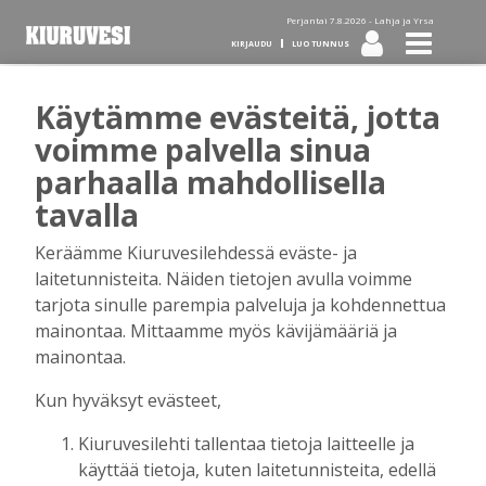
Perjantai 7.8.2026 -
Lahja ja Yrsa
KIRJAUDU
LUO TUNNUS
Käytämme evästeitä, jotta
Tilaa Kiuruvesi-lehti diginä
voimme palvella sinua
parhaalla mahdollisella
tai kotiinkannettuna!
tavalla
Keräämme Kiuruvesilehdessä eväste- ja
Kirjaudu
laitetunnisteita. Näiden tietojen avulla voimme
tarjota sinulle parempia palveluja ja kohdennettua
mainontaa. Mittaamme myös kävijämääriä ja
Sähköposti
mainontaa.
Kun hyväksyt evästeet,
Kiuruvesilehti tallentaa tietoja laitteelle ja
Salasana
käyttää tietoja, kuten laitetunnisteita, edellä