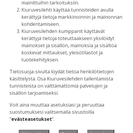
mainittuihin tarkoituksiin.
Kiuruvesilehti käyttää tunnisteiden avulla
kerättyjä tietoja markkinoinnin ja mainonnan
Muista minut
kohdentamiseen.
Kiuruvesilehden kumppanit käyttävät
kerättyjä tietoja toteuttaakseen yksilöidyt
mainokset ja sisällön, mainoksia ja sisältöä
koskevat mittaukset, yleisötilastot ja
Unohtuiko salasana?
tuotekehityksen.
Jos sinulla ei ole vielä tunnusta, hanki
Tietosuoja-sivulta löydät tietoa henkilötietojen
se tästä.
käsittelystä. Osa Kiuruvesilehden tallentamista
tunnisteista on välttämättömiä palvelujen ja
sisällön tarjoamiseksi.
Voit aina muuttaa asetuksiasi ja peruuttaa
Käyntiosoite
:
Kiuruvesi Lehti oy
suostumuksesi valitsemalla sivustoilla
Niemistenkatu 4
”
evästeasetukset
”.
Kiuruvesi
Postiosoite
:
Kiuruvesi Lehti oy