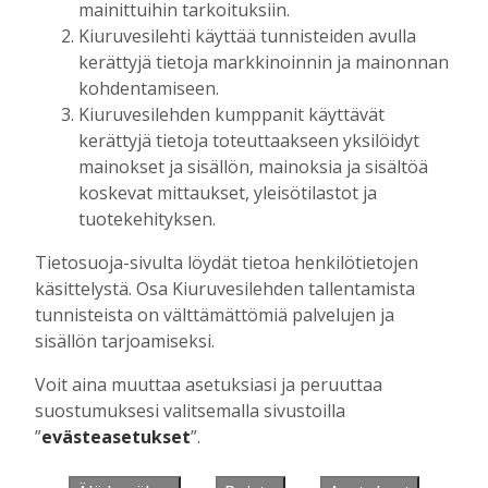
mainittuihin tarkoituksiin.
Kiuruvesilehti käyttää tunnisteiden avulla
kerättyjä tietoja markkinoinnin ja mainonnan
Muista minut
kohdentamiseen.
Kiuruvesilehden kumppanit käyttävät
kerättyjä tietoja toteuttaakseen yksilöidyt
mainokset ja sisällön, mainoksia ja sisältöä
koskevat mittaukset, yleisötilastot ja
Unohtuiko salasana?
tuotekehityksen.
Jos sinulla ei ole vielä tunnusta, hanki
Tietosuoja-sivulta löydät tietoa henkilötietojen
se tästä.
käsittelystä. Osa Kiuruvesilehden tallentamista
tunnisteista on välttämättömiä palvelujen ja
sisällön tarjoamiseksi.
Voit aina muuttaa asetuksiasi ja peruuttaa
Käyntiosoite
:
Kiuruvesi Lehti oy
suostumuksesi valitsemalla sivustoilla
Niemistenkatu 4
”
evästeasetukset
”.
Kiuruvesi
Postiosoite
:
Kiuruvesi Lehti oy