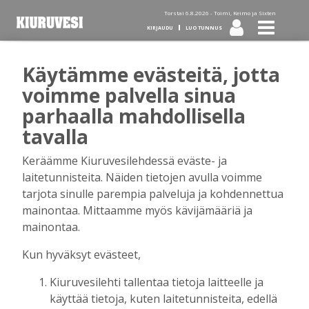
Torstai 6.8.2026 -
Toimi, Keimo ja Sixten
KIRJAUDU
LUO TUNNUS
Käytämme evästeitä, jotta
Tilaa Kiuruvesi-lehti diginä
voimme palvella sinua
parhaalla mahdollisella
tai kotiinkannettuna!
tavalla
Keräämme Kiuruvesilehdessä eväste- ja
Kirjaudu
laitetunnisteita. Näiden tietojen avulla voimme
tarjota sinulle parempia palveluja ja kohdennettua
mainontaa. Mittaamme myös kävijämääriä ja
Sähköposti
mainontaa.
Kun hyväksyt evästeet,
Kiuruvesilehti tallentaa tietoja laitteelle ja
Salasana
käyttää tietoja, kuten laitetunnisteita, edellä