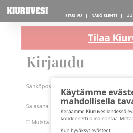
ETUSIVU
NÄKÖISLEHTI
UU
Tilaa Kiur
Kirjaudu
Sähköposti
Käytämme evästei
mahdollisella tav
Salasana
Keräämme Kiuruvesilehdessä eväst
kohdennettua mainontaa. Mitta
Muista minut
Kun hyväksyt evästeet,