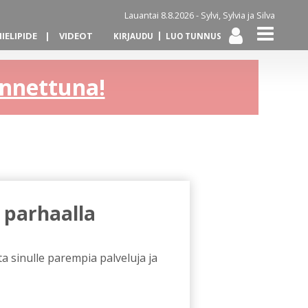
Lauantai 8.8.2026 -
Sylvi, Sylvia ja Silva
IELIPIDE
VIDEOT
KIRJAUDU
LUO TUNNUS
kannettuna!
 parhaalla
a sinulle parempia palveluja ja