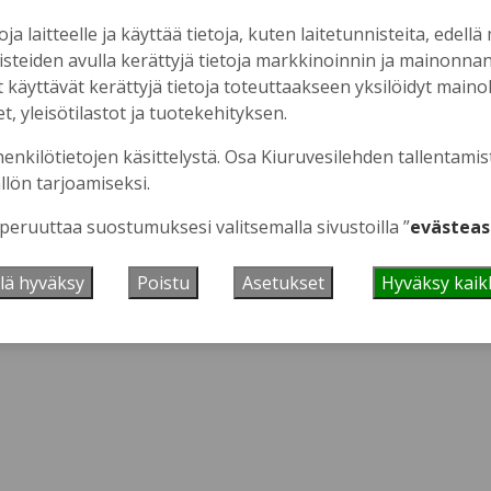
oja laitteelle ja käyttää tietoja, kuten laitetunnisteita, edellä
nisteiden avulla kerättyjä tietoja markkinoinnin ja mainonn
äyttävät kerättyjä tietoja toteuttaakseen yksilöidyt mainoks
, yleisötilastot ja tuotekehityksen.
 se tästä.
henkilötietojen käsittelystä. Osa Kiuruvesilehden tallentamis
llön tarjoamiseksi.
 peruuttaa suostumuksesi valitsemalla sivustoilla ”
evästeas
lä hyväksy
Poistu
Asetukset
Hyväksy kaik