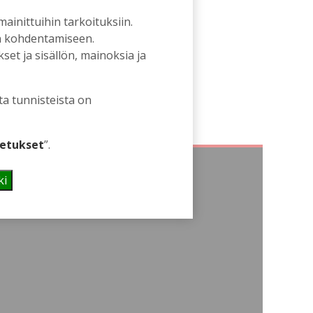
 mainittuihin tarkoituksiin.
an kohdentamiseen.
et ja sisällön, mainoksia ja
ta tunnisteista on
etukset
”.
ki