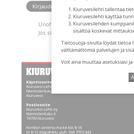
Kiuruvesilehti tallentaa tiet
Kiuruvesilehti käyttää tun
Kiuruvesilehden kumppanit k
Unohtuiko salasana?
sisältöä koskevat mittaukset
Jos sinulla ei ole vielä tunnusta, hanki
Tietosuoja-sivulta löydät tietoa 
välttämättömiä palvelujen ja sisä
Voit aina muuttaa asetuksiasi ja
Ä
Käyntiosoite
:
Kiuruvesi Lehti oy
Niemistenkatu 4
Kiuruvesi
Postiosoite
:
Kiuruvesi Lehti oy
Niemistenkatu 4
74700 Kiuruvesi
Konttori avoinna ma-ke klo 8-16
to 8-12 etäpalvelu, puh. 044 7050 443