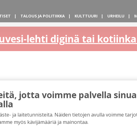
TISET
TALOUS JA POLITIIKKA
KULTTUURI
URHEILU
M
uvesi-lehti diginä tai kotiin
tä, jotta voimme palvella sinua
alla
e- ja laitetunnisteita. Näiden tietojen avulla voimme tarjot
amme myös kävijämääriä ja mainontaa.