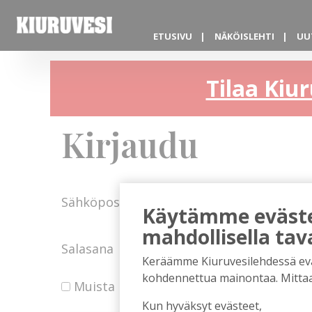
ETUSIVU
NÄKÖISLEHTI
UU
Tilaa Kiur
Kirjaudu
Sähköposti
Käytämme evästei
mahdollisella tav
Salasana
Keräämme Kiuruvesilehdessä eväst
kohdennettua mainontaa. Mitta
Muista minut
Kun hyväksyt evästeet,