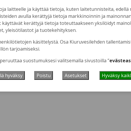
oja laitteelle ja käyttää tietoja, kuten laitetunnisteita, edellä
nisteiden avulla kerättyjä tietoja markkinoinnin ja mainonn
äyttävät kerättyjä tietoja toteuttaakseen yksilöidyt mainoks
, yleisötilastot ja tuotekehityksen.
 se tästä.
henkilötietojen käsittelystä. Osa Kiuruvesilehden tallentamis
llön tarjoamiseksi.
 peruuttaa suostumuksesi valitsemalla sivustoilla ”
evästeas
lä hyväksy
Poistu
Asetukset
Hyväksy kaik