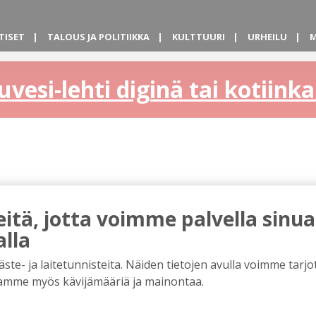
TISET
TALOUS JA POLITIIKKA
KULTTUURI
URHEILU
M
uvesi-lehti diginä tai kotiin
tä, jotta voimme palvella sinua
alla
e- ja laitetunnisteita. Näiden tietojen avulla voimme tarjot
amme myös kävijämääriä ja mainontaa.