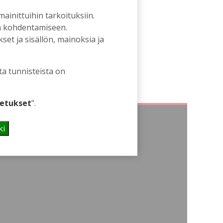
 mainittuihin tarkoituksiin.
an kohdentamiseen.
et ja sisällön, mainoksia ja
ta tunnisteista on
etukset
”.
ki