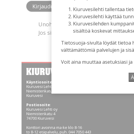
Kiuruvesilehti tallentaa tiet
Kiuruvesilehti käyttää tun
Kiuruvesilehden kumppanit k
Unohtuiko salasana?
sisältöä koskevat mittaukset
Jos sinulla ei ole vielä tunnusta, hanki
Tietosuoja-sivulta löydät tietoa 
välttämättömiä palvelujen ja sisä
Voit aina muuttaa asetuksiasi ja
Ä
Käyntiosoite
:
Kiuruvesi Lehti oy
Niemistenkatu 4
Kiuruvesi
Postiosoite
:
Kiuruvesi Lehti oy
Niemistenkatu 4
74700 Kiuruvesi
Konttori avoinna ma-ke klo 8-16
to 8-12 etäpalvelu, puh. 044 7050 443