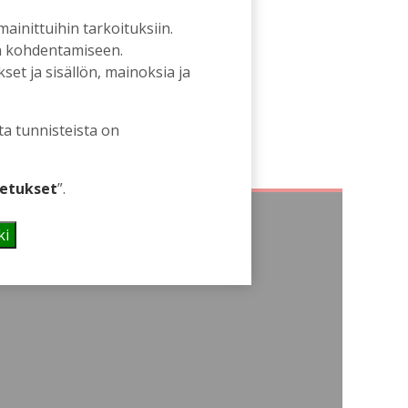
 mainittuihin tarkoituksiin.
an kohdentamiseen.
et ja sisällön, mainoksia ja
ta tunnisteista on
etukset
”.
ki