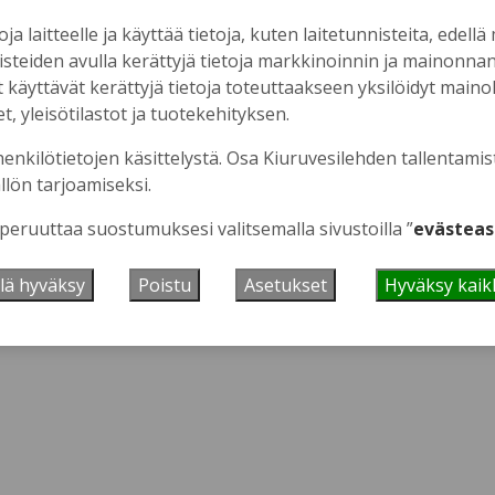
oja laitteelle ja käyttää tietoja, kuten laitetunnisteita, edellä
nisteiden avulla kerättyjä tietoja markkinoinnin ja mainonn
äyttävät kerättyjä tietoja toteuttaakseen yksilöidyt mainoks
, yleisötilastot ja tuotekehityksen.
 se tästä.
henkilötietojen käsittelystä. Osa Kiuruvesilehden tallentamis
llön tarjoamiseksi.
 peruuttaa suostumuksesi valitsemalla sivustoilla ”
evästeas
lä hyväksy
Poistu
Asetukset
Hyväksy kaik