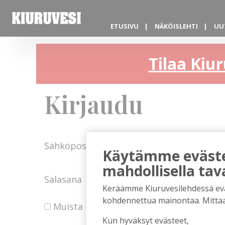
ETUSIVU
NÄKÖISLEHTI
UU
Tilaa Kiur
Kirjaudu
Sähköposti
Käytämme evästei
mahdollisella tav
Salasana
Keräämme Kiuruvesilehdessä eväst
kohdennettua mainontaa. Mitta
Muista minut
Kun hyväksyt evästeet,