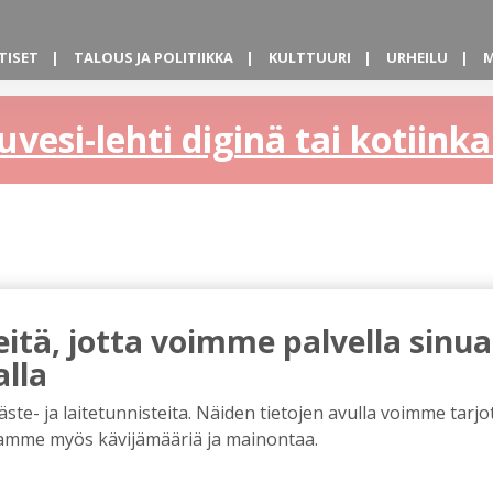
TISET
TALOUS JA POLITIIKKA
KULTTUURI
URHEILU
M
uvesi-lehti diginä tai kotiin
tä, jotta voimme palvella sinua
alla
e- ja laitetunnisteita. Näiden tietojen avulla voimme tarjot
amme myös kävijämääriä ja mainontaa.