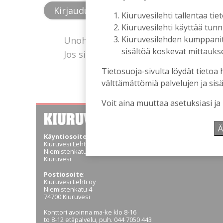
Kiuruvesilehti tallentaa tiet
Kiuruvesilehti käyttää tun
Kiuruvesilehden kumppanit k
Unohtuiko salasana?
sisältöä koskevat mittaukset
Jos sinulla ei ole vielä tunnusta, hanki
Tietosuoja-sivulta löydät tietoa 
välttämättömiä palvelujen ja sisä
Voit aina muuttaa asetuksiasi ja
Ä
Käyntiosoite
:
Kiuruvesi Lehti oy
Niemistenkatu 4
Kiuruvesi
Postiosoite
:
Kiuruvesi Lehti oy
Niemistenkatu 4
74700 Kiuruvesi
Konttori avoinna ma-ke klo 8-16
to 8-12 etäpalvelu, puh. 044 7050 443