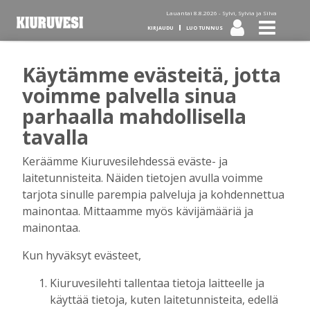
Lauantai 8.8.2026 -
Sylvi, Sylvia ja Silva
KIRJAUDU
LUO TUNNUS
Käytämme evästeitä, jotta
Tilaa Kiuruvesi-lehti diginä
voimme palvella sinua
parhaalla mahdollisella
tai kotiinkannettuna!
tavalla
Keräämme Kiuruvesilehdessä eväste- ja
Kirjaudu
laitetunnisteita. Näiden tietojen avulla voimme
tarjota sinulle parempia palveluja ja kohdennettua
mainontaa. Mittaamme myös kävijämääriä ja
Sähköposti
mainontaa.
Kun hyväksyt evästeet,
Kiuruvesilehti tallentaa tietoja laitteelle ja
Salasana
käyttää tietoja, kuten laitetunnisteita, edellä