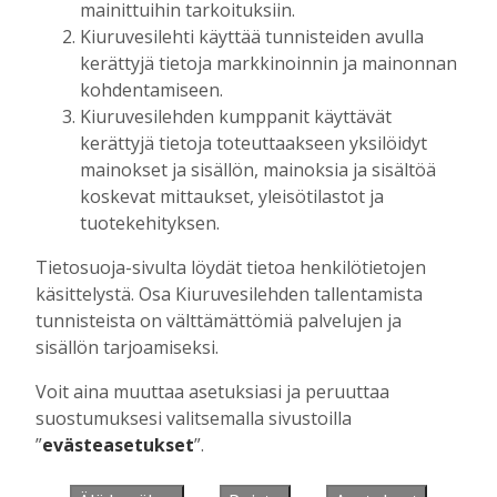
mainittuihin tarkoituksiin.
Kiuruvesilehti käyttää tunnisteiden avulla
kerättyjä tietoja markkinoinnin ja mainonnan
Muista minut
kohdentamiseen.
Kiuruvesilehden kumppanit käyttävät
kerättyjä tietoja toteuttaakseen yksilöidyt
mainokset ja sisällön, mainoksia ja sisältöä
koskevat mittaukset, yleisötilastot ja
Unohtuiko salasana?
tuotekehityksen.
Jos sinulla ei ole vielä tunnusta, hanki
Tietosuoja-sivulta löydät tietoa henkilötietojen
se tästä.
käsittelystä. Osa Kiuruvesilehden tallentamista
tunnisteista on välttämättömiä palvelujen ja
sisällön tarjoamiseksi.
Voit aina muuttaa asetuksiasi ja peruuttaa
Käyntiosoite
:
Kiuruvesi Lehti oy
suostumuksesi valitsemalla sivustoilla
Niemistenkatu 4
”
evästeasetukset
”.
Kiuruvesi
Postiosoite
:
Kiuruvesi Lehti oy