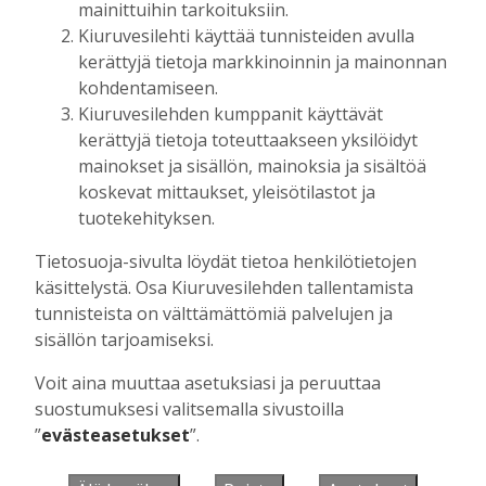
mainittuihin tarkoituksiin.
Kiuruvesilehti käyttää tunnisteiden avulla
kerättyjä tietoja markkinoinnin ja mainonnan
Muista minut
kohdentamiseen.
Kiuruvesilehden kumppanit käyttävät
kerättyjä tietoja toteuttaakseen yksilöidyt
mainokset ja sisällön, mainoksia ja sisältöä
koskevat mittaukset, yleisötilastot ja
Unohtuiko salasana?
tuotekehityksen.
Jos sinulla ei ole vielä tunnusta, hanki
Tietosuoja-sivulta löydät tietoa henkilötietojen
se tästä.
käsittelystä. Osa Kiuruvesilehden tallentamista
tunnisteista on välttämättömiä palvelujen ja
sisällön tarjoamiseksi.
Voit aina muuttaa asetuksiasi ja peruuttaa
Käyntiosoite
:
Kiuruvesi Lehti oy
suostumuksesi valitsemalla sivustoilla
Niemistenkatu 4
”
evästeasetukset
”.
Kiuruvesi
Postiosoite
:
Kiuruvesi Lehti oy