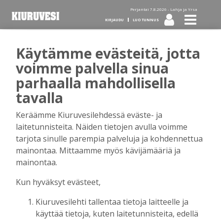
Perjantai 7.8.2026 -
Lahja ja Yrsa
KIRJAUDU
LUO TUNNUS
Käytämme evästeitä, jotta
Tilaa Kiuruvesi-lehti diginä
voimme palvella sinua
parhaalla mahdollisella
tai kotiinkannettuna!
tavalla
Keräämme Kiuruvesilehdessä eväste- ja
Kirjaudu
laitetunnisteita. Näiden tietojen avulla voimme
tarjota sinulle parempia palveluja ja kohdennettua
mainontaa. Mittaamme myös kävijämääriä ja
Sähköposti
mainontaa.
Kun hyväksyt evästeet,
Kiuruvesilehti tallentaa tietoja laitteelle ja
Salasana
käyttää tietoja, kuten laitetunnisteita, edellä