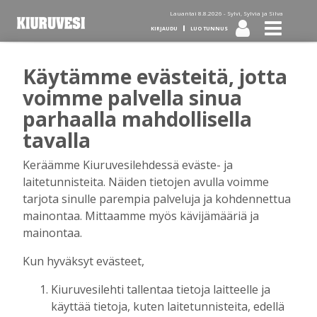
Lauantai 8.8.2026 -
Sylvi, Sylvia ja Silva
KIRJAUDU
LUO TUNNUS
Käytämme evästeitä, jotta
Tilaa Kiuruvesi-lehti diginä
voimme palvella sinua
parhaalla mahdollisella
tai kotiinkannettuna!
tavalla
Keräämme Kiuruvesilehdessä eväste- ja
Kirjaudu
laitetunnisteita. Näiden tietojen avulla voimme
tarjota sinulle parempia palveluja ja kohdennettua
mainontaa. Mittaamme myös kävijämääriä ja
Sähköposti
mainontaa.
Kun hyväksyt evästeet,
Kiuruvesilehti tallentaa tietoja laitteelle ja
Salasana
käyttää tietoja, kuten laitetunnisteita, edellä