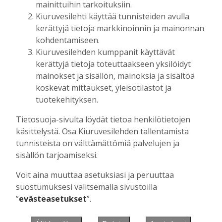
mainittuihin tarkoituksiin.
Kiuruvesilehti käyttää tunnisteiden avulla
kerättyjä tietoja markkinoinnin ja mainonnan
Muista minut
kohdentamiseen.
Kiuruvesilehden kumppanit käyttävät
kerättyjä tietoja toteuttaakseen yksilöidyt
mainokset ja sisällön, mainoksia ja sisältöä
koskevat mittaukset, yleisötilastot ja
Unohtuiko salasana?
tuotekehityksen.
Jos sinulla ei ole vielä tunnusta, hanki
Tietosuoja-sivulta löydät tietoa henkilötietojen
se tästä.
käsittelystä. Osa Kiuruvesilehden tallentamista
tunnisteista on välttämättömiä palvelujen ja
sisällön tarjoamiseksi.
Voit aina muuttaa asetuksiasi ja peruuttaa
Käyntiosoite
:
Kiuruvesi Lehti oy
suostumuksesi valitsemalla sivustoilla
Niemistenkatu 4
”
evästeasetukset
”.
Kiuruvesi
Postiosoite
:
Kiuruvesi Lehti oy