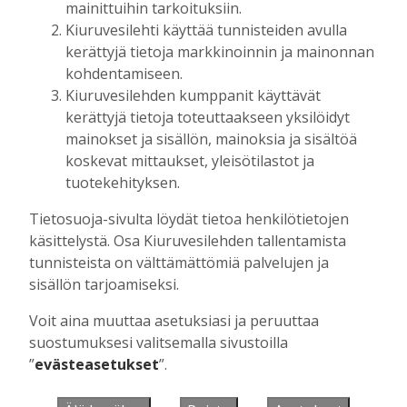
mainittuihin tarkoituksiin.
Kiuruvesilehti käyttää tunnisteiden avulla
kerättyjä tietoja markkinoinnin ja mainonnan
Muista minut
kohdentamiseen.
Kiuruvesilehden kumppanit käyttävät
kerättyjä tietoja toteuttaakseen yksilöidyt
mainokset ja sisällön, mainoksia ja sisältöä
koskevat mittaukset, yleisötilastot ja
Unohtuiko salasana?
tuotekehityksen.
Jos sinulla ei ole vielä tunnusta, hanki
Tietosuoja-sivulta löydät tietoa henkilötietojen
se tästä.
käsittelystä. Osa Kiuruvesilehden tallentamista
tunnisteista on välttämättömiä palvelujen ja
sisällön tarjoamiseksi.
Voit aina muuttaa asetuksiasi ja peruuttaa
Käyntiosoite
:
Kiuruvesi Lehti oy
suostumuksesi valitsemalla sivustoilla
Niemistenkatu 4
”
evästeasetukset
”.
Kiuruvesi
Postiosoite
:
Kiuruvesi Lehti oy