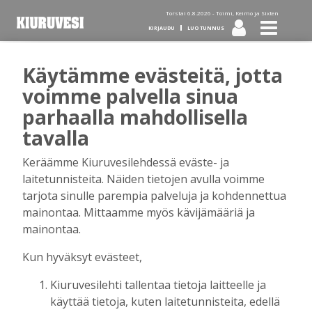
Torstai 6.8.2026 -
Toimi, Keimo ja Sixten
KIRJAUDU
LUO TUNNUS
Käytämme evästeitä, jotta
Tilaa Kiuruvesi-lehti diginä
voimme palvella sinua
parhaalla mahdollisella
tai kotiinkannettuna!
tavalla
Keräämme Kiuruvesilehdessä eväste- ja
Kirjaudu
laitetunnisteita. Näiden tietojen avulla voimme
tarjota sinulle parempia palveluja ja kohdennettua
mainontaa. Mittaamme myös kävijämääriä ja
Sähköposti
mainontaa.
Kun hyväksyt evästeet,
Kiuruvesilehti tallentaa tietoja laitteelle ja
Salasana
käyttää tietoja, kuten laitetunnisteita, edellä