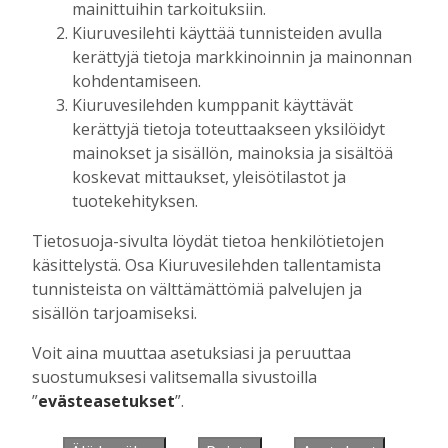
mainittuihin tarkoituksiin.
Kiuruvesilehti käyttää tunnisteiden avulla
kerättyjä tietoja markkinoinnin ja mainonnan
Muista minut
kohdentamiseen.
Kiuruvesilehden kumppanit käyttävät
kerättyjä tietoja toteuttaakseen yksilöidyt
mainokset ja sisällön, mainoksia ja sisältöä
koskevat mittaukset, yleisötilastot ja
Unohtuiko salasana?
tuotekehityksen.
Jos sinulla ei ole vielä tunnusta, hanki
Tietosuoja-sivulta löydät tietoa henkilötietojen
se tästä.
käsittelystä. Osa Kiuruvesilehden tallentamista
tunnisteista on välttämättömiä palvelujen ja
sisällön tarjoamiseksi.
Voit aina muuttaa asetuksiasi ja peruuttaa
Käyntiosoite
:
Kiuruvesi Lehti oy
suostumuksesi valitsemalla sivustoilla
Niemistenkatu 4
”
evästeasetukset
”.
Kiuruvesi
Postiosoite
:
Kiuruvesi Lehti oy