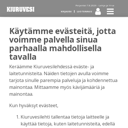
Perjantai 7.8.2026 -
Lahja ja Yrsa
KIRJAUDU
LUO TUNNUS
Käytämme evästeitä, jotta
Tilaa Kiuruvesi-lehti diginä
voimme palvella sinua
parhaalla mahdollisella
tai kotiinkannettuna!
tavalla
Keräämme Kiuruvesilehdessä eväste- ja
Kirjaudu
laitetunnisteita. Näiden tietojen avulla voimme
tarjota sinulle parempia palveluja ja kohdennettua
mainontaa. Mittaamme myös kävijämääriä ja
Sähköposti
mainontaa.
Kun hyväksyt evästeet,
Kiuruvesilehti tallentaa tietoja laitteelle ja
Salasana
käyttää tietoja, kuten laitetunnisteita, edellä