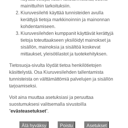
mainittuihin tarkoituksiin.
Kiuruvesilehti käyttää tunnisteiden avulla
kerättyjä tietoja markkinoinnin ja mainonnan
Muista minut
kohdentamiseen.
Kiuruvesilehden kumppanit käyttävät kerättyjä
tietoja toteuttaakseen yksilöidyt mainokset ja
sisällön, mainoksia ja sisältöä koskevat
mittaukset, yleisötilastot ja tuotekehityksen.
Unohtuiko salasana?
Jos sinulla ei ole vielä tunnusta, hanki se
Tietosuoja-sivulta löydät tietoa henkilötietojen
käsittelystä. Osa Kiuruvesilehden tallentamista
tästä.
tunnisteista on välttämättömiä palvelujen ja sisällön
tarjoamiseksi.
Voit aina muuttaa asetuksiasi ja peruuttaa
Käyntiosoite
:
suostumuksesi valitsemalla sivustoilla
Kiuruvesi Lehti oy
Niemistenkatu 4
”
evästeasetukset
”.
Kiuruvesi
Postiosoite
:
Älä hyväksy
Poistu
Asetukset
Kiuruvesi Lehti oy