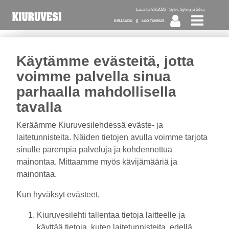
Lauantai 8.8.2026 -
Sylvi, Sylvia ja Silva
KIRJAUDU
LUO TUNNUS
Käytämme evästeitä, jotta
Tilaa Kiuruvesi-lehti diginä
voimme palvella sinua
tai kotiinkannettuna!
parhaalla mahdollisella
tavalla
Kirjaudu
Keräämme Kiuruvesilehdessä eväste- ja
laitetunnisteita. Näiden tietojen avulla voimme tarjota
sinulle parempia palveluja ja kohdennettua
mainontaa. Mittaamme myös kävijämääriä ja
Sähköposti
mainontaa.
Kun hyväksyt evästeet,
Kiuruvesilehti tallentaa tietoja laitteelle ja
Salasana
käyttää tietoja, kuten laitetunnisteita, edellä