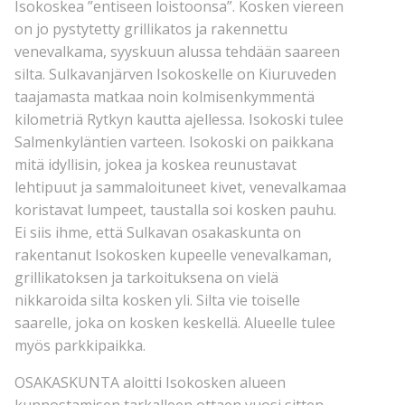
Isokoskea ”entiseen loistoonsa”. Kosken viereen
on jo pystytetty grillikatos ja rakennettu
venevalkama, syyskuun alussa tehdään saareen
silta. Sulkavanjärven Isokoskelle on Kiuruveden
taajamasta matkaa noin kolmisenkymmentä
kilometriä Rytkyn kautta ajellessa. Isokoski tulee
Salmenkyläntien varteen. Isokoski on paikkana
mitä idyllisin, jokea ja koskea reunustavat
lehtipuut ja sammaloituneet kivet, venevalkamaa
koristavat lumpeet, taustalla soi kosken pauhu.
Ei siis ihme, että Sulkavan osakaskunta on
rakentanut Isokosken kupeelle venevalkaman,
grillikatoksen ja tarkoituksena on vielä
nikkaroida silta kosken yli. Silta vie toiselle
saarelle, joka on kosken keskellä. Alueelle tulee
myös parkkipaikka.
OSAKASKUNTA aloitti Isokosken alueen