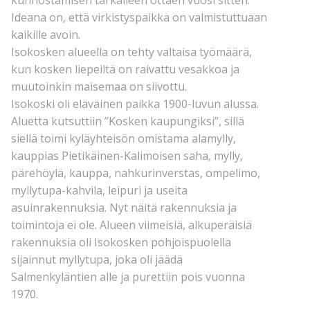
kunnostamisen tarkalleen ottaen vuosi sitten.
Ideana on, että virkistyspaikka on valmistuttuaan
kaikille avoin.
Isokosken alueella on tehty valtaisa työmäärä,
kun kosken liepeiltä on raivattu vesakkoa ja
muutoinkin maisemaa on siivottu.
Isokoski oli eläväinen paikka 1900-luvun alussa.
Aluetta kutsuttiin ”Kosken kaupungiksi”, sillä
siellä toimi kyläyhteisön omistama alamylly,
kauppias Pietikäinen-Kalimoisen saha, mylly,
pärehöylä, kauppa, nahkurinverstas, ompelimo,
myllytupa-kahvila, leipuri ja useita
asuinrakennuksia. Nyt näitä rakennuksia ja
toimintoja ei ole. Alueen viimeisiä, alkuperäisiä
rakennuksia oli Isokosken pohjoispuolella
sijainnut myllytupa, joka oli jäädä
Salmenkyläntien alle ja purettiin pois vuonna
1970.