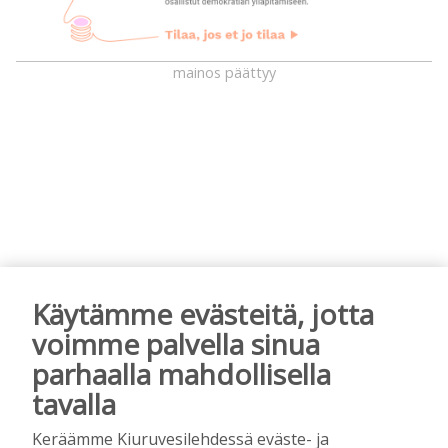
mainos päättyy
AIEMMIN AIHEESTA
Käytämme evästeitä, jotta
voimme palvella sinua
Mikko Remes täyttää 50 vuotta – vaikka
villitystäkin on havaittavissa, sanoo
parhaalla mahdollisella
syntymäpäiväsankari oppineensa myös
tavalla
hölläämään vauhtia
Tilaajille
Keräämme Kiuruvesilehdessä eväste- ja