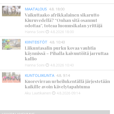
MAATALOUS
4.8. 18:00
Vaikuttaako afrikkalainen sikarutto
Kiuruvedellä? “Onhan sitä osannut
odottaa”, toteaa luomusikalan yrittäjä
Hanna Soini
4.8.2026
18:00
KIINTEISTÖT
4.8. 10:43
Liikuntasalin purku kovaa vauhtia
käynnissä – Pihalla kaivuutöitä jarruttaa
kallio
Hanna Soini
4.8.2026
10:43
KUNTOLIIKUNTA
4.8. 9:14
Kuorevirran urheilukentällä järjestetään
kaikille avoin kävelytapahtuma
Aku Laatikainen
4.8.2026
09:14