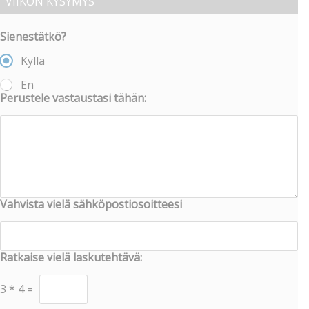
VIIKON KYSYMYS
Sienestätkö?
Kyllä
En
Perustele vastaustasi tähän:
Vahvista vielä sähköpostiosoitteesi
Ratkaise vielä laskutehtävä:
3
*
4
=