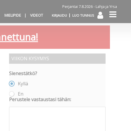
Perjantai 7.8.2026 -
Lahja ja Yrsa
MIELIPIDE
VIDEOT
KIRJAUDU
LUO TUNNUS
annettuna!
VIIKON KYSYMYS
Sienestätkö?
Kyllä
En
Perustele vastaustasi tähän: