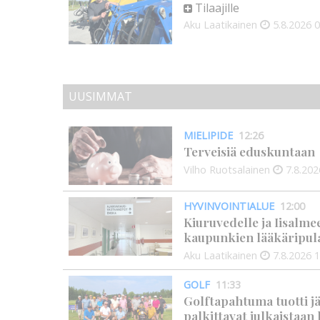
Tilaajille
Aku Laatikainen
5.8.2026
0
UUSIMMAT
MIELIPIDE
12:26
Terveisiä eduskuntaan
Vilho Ruotsalainen
7.8.202
HYVINVOINTIALUE
12:00
Kiuruvedelle ja Iisalme
kaupunkien lääkäripul
Aku Laatikainen
7.8.2026
1
GOLF
11:33
Golftapahtuma tuotti j
palkittavat julkaistaa