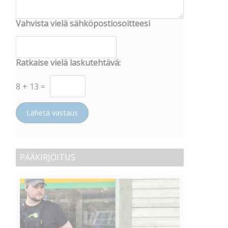
Vahvista vielä sähköpostiosoitteesi
Ratkaise vielä laskutehtävä:
8
+
13
=
Lähetä vastaus
PÄÄKIRJOITUS