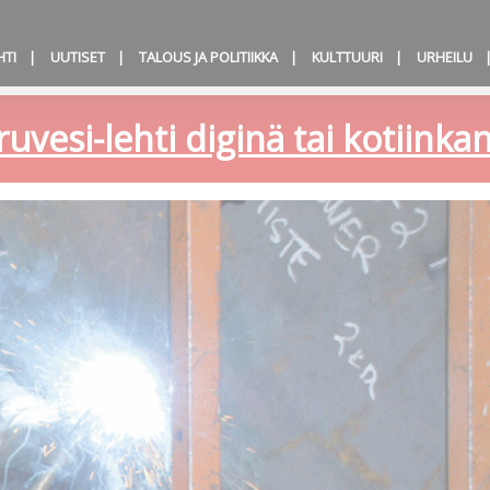
HTI
UUTISET
TALOUS JA POLITIIKKA
KULTTUURI
URHEILU
ruvesi-lehti diginä tai kotiink