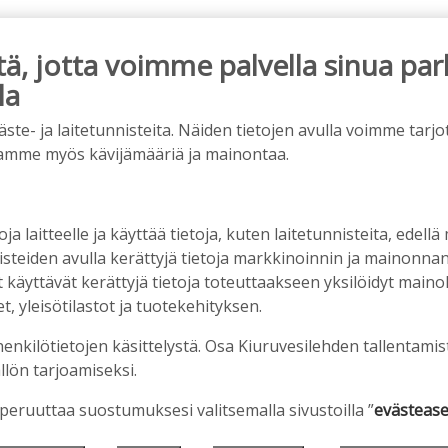
, jotta voimme palvella sinua par
la
ainos päättyy
e- ja laitetunnisteita. Näiden tietojen avulla voimme tarjot
amme myös kävijämääriä ja mainontaa.
oja laitteelle ja käyttää tietoja, kuten laitetunnisteita, edellä
nisteiden avulla kerättyjä tietoja markkinoinnin ja mainonn
äyttävät kerättyjä tietoja toteuttaakseen yksilöidyt mainoks
, yleisötilastot ja tuotekehityksen.
henkilötietojen käsittelystä. Osa Kiuruvesilehden tallentamis
llön tarjoamiseksi.
en ostopalvelulääkäri – tarkoituksena on helpottaa
aa
 peruuttaa suostumuksesi valitsemalla sivustoilla ”
evästease
2:00