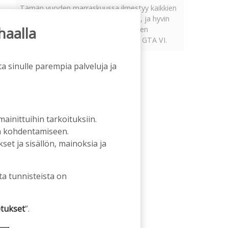
Tämän vuoden marraskuussa ilmestyy kaikkien
aikojen odotetuin ja ennakkotilatuin, ja hyvin
haalla
todennäköisesti myös kaikkien aikojen
myydyimmäksi videopeliksi nouseva GTA VI.
a sinulle parempia palveluja ja
 mainittuihin tarkoituksiin.
an kohdentamiseen.
et ja sisällön, mainoksia ja
ta tunnisteista on
tukset
”.