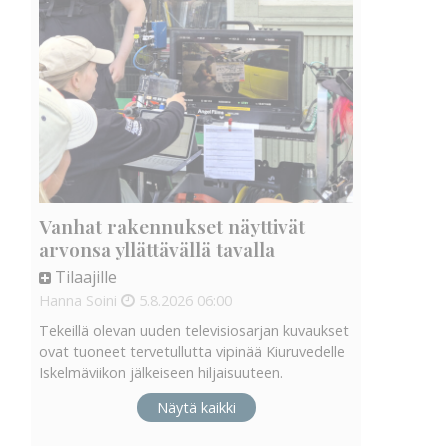
Vanhat rakennukset näyttivät
arvonsa yllättävällä tavalla
Tilaajille
Hanna Soini
5.8.2026
06:00
Tekeillä olevan uuden televisiosarjan kuvaukset
ovat tuoneet tervetullutta vipinää Kiuruvedelle
Iskelmäviikon jälkeiseen hiljaisuuteen.
Näytä kaikki