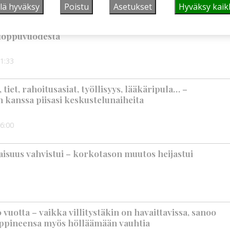
lä hyväksy
Poistu
Asetukset
Hyväksy kaik
älleen komeasti tukea Kiuruveden nuorille –
n loppuvuodesta
1:33
iet, rahoitusasiat, työllisyys, lääkäripula… –
n kanssa piisasi keskustelunaiheita
6:00
suus vahvistui – korkotason muutos heijastui
vuotta – vaikka villitystäkin on havaittavissa, sanoo
ppineensa myös hölläämään vauhtia