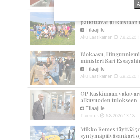
Ä
Golftapahtuma tuotti j
palkittavat julkaistaa
Tilaajille
Aku Laatikainen
7.8.2026
1
Biokaasu, Hingunniemi, t
ministeri Sari Essayahi
Tilaajille
Aku Laatikainen
6.8.2026
1
OP Kaskimaan vakavarai
alkuvuoden tulokseen
Tilaajille
Toimitus
6.8.2026
13:18
Mikko Remes täyttää 50 
syntymäpäiväsankari o