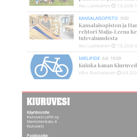
Aku Laatikainen
7.8.2026
1
KANSALAISOPISTO
9:00
Kansalaisopiston ja Ha
rehtori Maija-Leena Ke
tulevaisuudesta
Aku Laatikainen
7.8.2026
0
MIELIPIDE
6.8. 16:09
Kuinka kauan Kiuruved
Vilho Ruotsalainen
6.8.202
Käyntiosoite
:
Kiuruvesi Lehti oy
Niemistenkatu 4
Kiuruvesi
Postiosoite
: