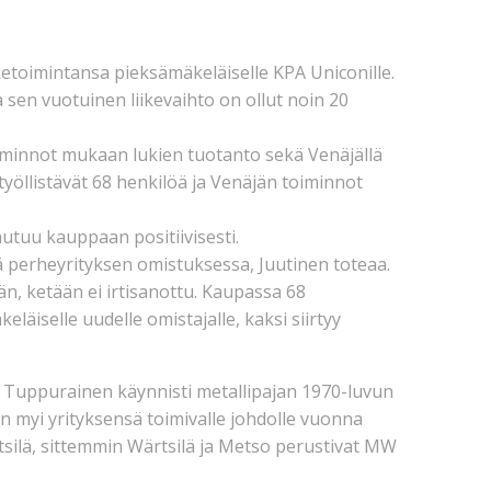
toimintansa pieksämäkeläiselle KPA Uniconille.
 sen vuotuinen liikevaihto on ollut noin 20
minnot mukaan lukien tuotanto sekä Venäjällä
öllistävät 68 henkilöä ja Venäjän toiminnot
utuu kauppaan positiivisesti.
pä perheyrityksen omistuksessa, Juutinen toteaa.
n, ketään ei irtisanottu. Kaupassa 68
läiselle uudelle omistajalle, kaksi siirtyy
 Tuppurainen käynnisti metallipajan 1970-luvun
n myi yrityksensä toimivalle johdolle vuonna
tsilä, sittemmin Wärtsilä ja Metso perustivat MW