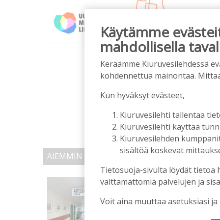
Käytämme evästeitä
mahdollisella taval
m
Keräämme Kiuruvesilehdessä eväst
kohdennettua mainontaa. Mitta
Kun hyväksyt evästeet,
Kiuruvesilehti tallentaa tiet
Kiuruvesilehti käyttää tun
Kiuruvesilehden kumppanit k
sisältöä koskevat mittaukset
AIEMMIN AIHEESTA
Tietosuoja-sivulta löydät tietoa 
välttämättömiä palvelujen ja sisä
Kiuruvedelle ja Iisalme
kaupunkien lääkäripul
Voit aina muuttaa asetuksiasi ja
Tilaajille
Aku Laatikainen
7.8.2026
1