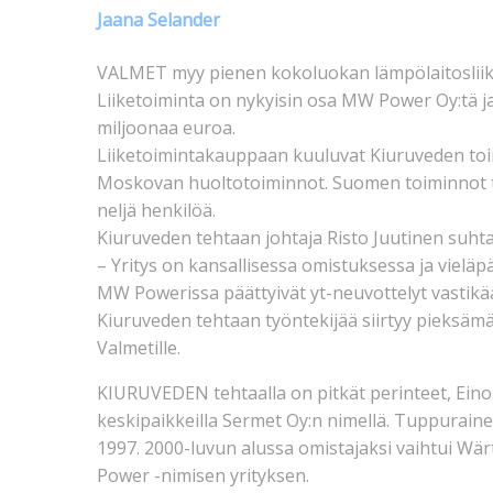
Jaana Selander
VALMET myy pienen kokoluokan lämpölaitosliike
Liiketoiminta on nykyisin osa MW Power Oy:tä ja
miljoonaa euroa.
Liiketoimintakauppaan kuuluvat Kiuruveden toi
Moskovan huoltotoiminnot. Suomen toiminnot ty
neljä henkilöä.
Kiuruveden tehtaan johtaja Risto Juutinen suhta
– Yritys on kansallisessa omistuksessa ja vielä
MW Powerissa päättyivät yt-neuvottelyt vastikää
Kiuruveden tehtaan työntekijää siirtyy pieksämäke
Valmetille.
KIURUVEDEN tehtaalla on pitkät perinteet, Eino
keskipaikkeilla Sermet Oy:n nimellä. Tuppuraine
1997. 2000-luvun alussa omistajaksi vaihtui Wär
Power -nimisen yrityksen.