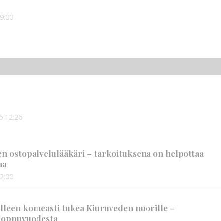
9:00
6
12:26
en ostopalvelulääkäri – tarkoituksena on helpottaa
aa
2:00
älleen komeasti tukea Kiuruveden nuorille –
n loppuvuodesta