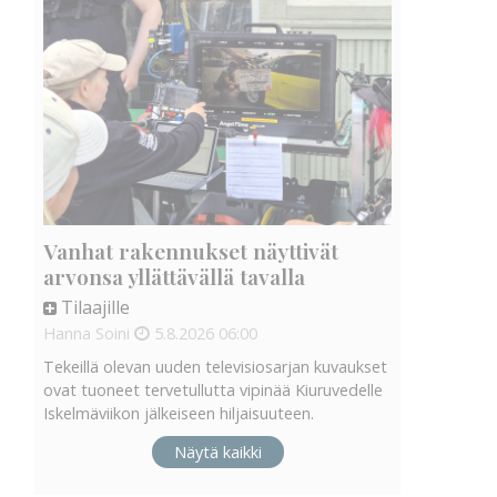
Vanhat rakennukset näyttivät
arvonsa yllättävällä tavalla
Tilaajille
Hanna Soini
5.8.2026
06:00
Tekeillä olevan uuden televisiosarjan kuvaukset
ovat tuoneet tervetullutta vipinää Kiuruvedelle
Iskelmäviikon jälkeiseen hiljaisuuteen.
Näytä kaikki