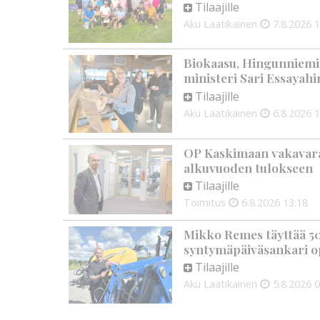
Tilaajille
Aku Laatikainen
7.8.2026
1
Biokaasu, Hingunniemi, t
ministeri Sari Essayahi
Tilaajille
Aku Laatikainen
6.8.2026
1
OP Kaskimaan vakavarai
alkuvuoden tulokseen
Tilaajille
Toimitus
6.8.2026
13:18
Mikko Remes täyttää 50 
syntymäpäiväsankari o
Tilaajille
Aku Laatikainen
5.8.2026
0