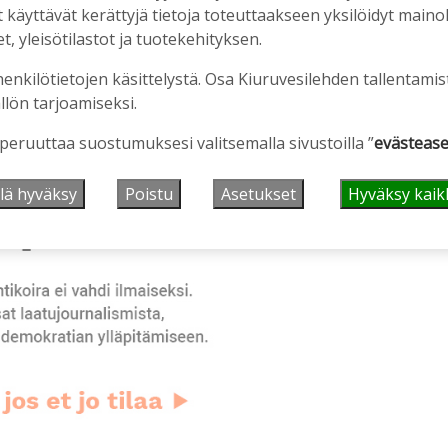
äyttävät kerättyjä tietoja toteuttaakseen yksilöidyt mainoks
, yleisötilastot ja tuotekehityksen.
henkilötietojen käsittelystä. Osa Kiuruvesilehden tallentamis
llön tarjoamiseksi.
mainos alkaa
 peruuttaa suostumuksesi valitsemalla sivustoilla ”
evästease
lä hyväksy
Poistu
Asetukset
Hyväksy kaik