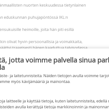
isänmaallisten nuorten keskuudessa tietynlainen
aan eduskunnan puhujapöntössä IKL:n
ukuisille heimoille, joita hän piti esillä
n olivat hyvin persoonallisia ja voimakkaita,
päättyi traagisesti hänen kaaduttua talvisodassa.
 haudalle Kiuruveden
, jotta voimme palvella sinua par
-seminaarin järjestää Akateeminen Karjala-Seura,
la
nneliiton puheenjohtaja, kenraalimajuri, evp
e- ja laitetunnisteita. Näiden tietojen avulla voimme tarjot
htaja Arja Alkman.
amme myös kävijämääriä ja mainontaa.
oja laitteelle ja käyttää tietoja, kuten laitetunnisteita, edellä
nisteiden avulla kerättyjä tietoja markkinoinnin ja mainonn