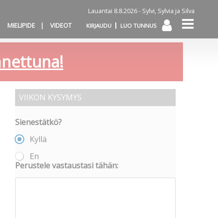
Lauantai 8.8.2026 -
Sylvi, Sylvia ja Silva
MIELIPIDE
VIDEOT
KIRJAUDU
LUO TUNNUS
annettuna!
VIIKON KYSYMYS
Sienestätkö?
Kyllä
En
Perustele vastaustasi tähän: