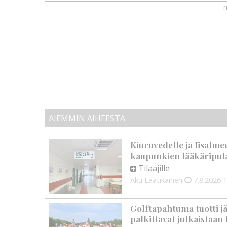
m
AIEMMIN AIHEESTA
Kiuruvedelle ja Iisalme
kaupunkien lääkäripul
Tilaajille
Aku Laatikainen
7.8.2026
1
Golftapahtuma tuotti j
palkittavat julkaistaa