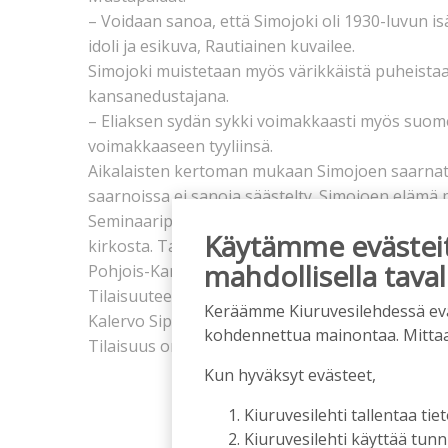
– Voidaan sanoa, että Simojoki oli 1930-luvun 
idoli ja esikuva, Rautiainen kuvailee.
Simojoki muistetaan myös värikkäistä puheist
kansanedustajana.
– Eliaksen sydän sykki voimakkaasti myös suomens
voimakkaaseen tyyliinsä.
Aikalaisten kertoman mukaan Simojoen saarnatki
saarnoissa ei sanoja säästelty. Simojoen elämä 
Seminaaripäivänä lähtee seppelpartio Simojoen
Käytämme evästeitä
kirkosta. Taustalla soi Narvan marssi. Simojoki
mahdollisella taval
Pohjois-Karjalan yhdistys.
Tilaisuuteen tuo tervehdyksen Vapaussodan peri
Keräämme Kiuruvesilehdessä eväst
Kalervo Sipi. Mukana on myös liiton toiminnanjo
kohdennettua mainontaa. Mitta
Tilaisuus on kaikille avoin ja maksuton.
Kun hyväksyt evästeet,
Kiuruvesilehti tallentaa tiet
Kiuruvesilehti käyttää tun