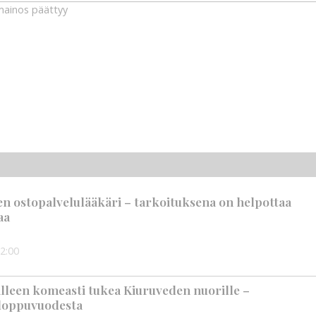
ainos päättyy
en ostopalvelulääkäri – tarkoituksena on helpottaa
aa
2:00
älleen komeasti tukea Kiuruveden nuorille –
n loppuvuodesta