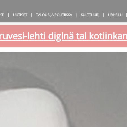
HTI
UUTISET
TALOUS JA POLITIIKKA
KULTTUURI
URHEILU
ruvesi-lehti diginä tai kotiink