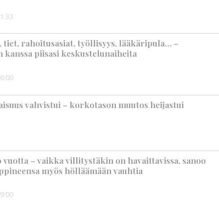
1:33
iet, rahoitusasiat, työllisyys, lääkäripula… –
n kanssa piisasi keskustelunaiheita
6:00
suus vahvistui – korkotason muutos heijastui
vuotta – vaikka villitystäkin on havaittavissa, sanoo
ppineensa myös hölläämään vauhtia
9:00