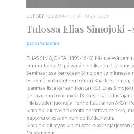
UUTISET
12.2.2014
(MUOKATTU 20.1.2021)
Tulossa Elias Simojoki 
Jaana Selander
ELIAS SIMOJOKEA (1899-1940) käsittelevä semina
sunnuntaina 23. päivänä helmikuuta. Tilaisuus al
Seminaarissa kerrotaan Simojoen toiminnasta ni
esitelmöi valtiotieteen tohtori Kaarle Sulamaa,
Isänmaallista kansanliikettä (IKL). Elias Simojo
johtaja, hän toimi myös IKL:n kansanedustajana
Tilaisuuden juontaja Tenho Rautiainen AKS:n Poh
Simojoki oli hyvin tunteita herättävä henkilö, nii
pappina ollessaan kuin poliitikkonakin.
Simojoki oli myös Sinimustat-nuorisojärjestön 
Mustapaidat.