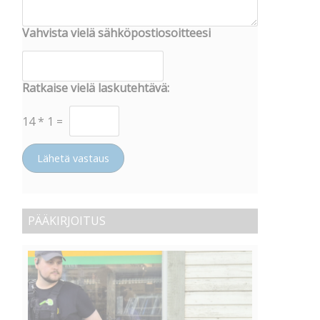
Vahvista vielä sähköpostiosoitteesi
Ratkaise vielä laskutehtävä:
14
*
1
=
Lähetä vastaus
PÄÄKIRJOITUS