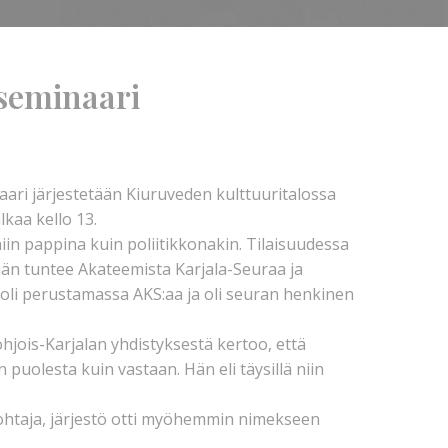
-seminaari
ari järjestetään Kiuruveden kulttuuritalossa
kaa kello 13.
in pappina kuin poliitikkonakin. Tilaisuudessa
 hän tuntee Akateemista Karjala-Seuraa ja
ki oli perustamassa AKS:aa ja oli seuran henkinen
.
jois-Karjalan yhdistyksestä kertoo, että
n puolesta kuin vastaan. Hän eli täysillä niin
johtaja, järjestö otti myöhemmin nimekseen