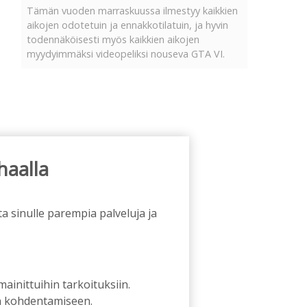
Tämän vuoden marraskuussa ilmestyy kaikkien
aikojen odotetuin ja ennakkotilatuin, ja hyvin
todennäköisesti myös kaikkien aikojen
myydyimmäksi videopeliksi nouseva GTA VI.
haalla
a sinulle parempia palveluja ja
 mainittuihin tarkoituksiin.
an kohdentamiseen.