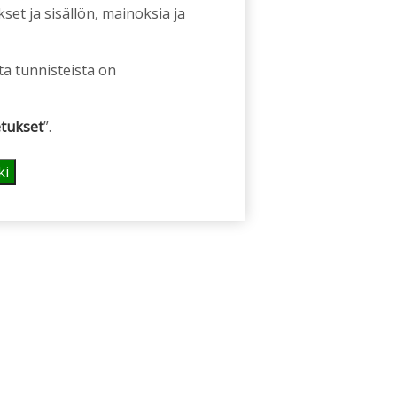
et ja sisällön, mainoksia ja
ta tunnisteista on
tukset
”.
ki