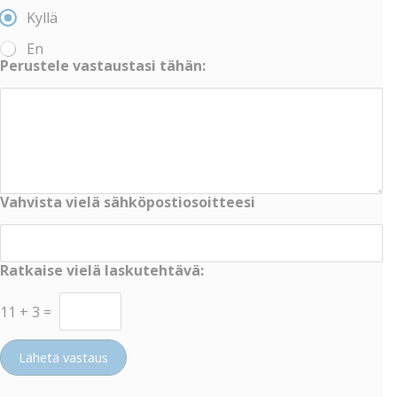
Kyllä
En
Perustele vastaustasi tähän:
Vahvista vielä sähköpostiosoitteesi
Ratkaise vielä laskutehtävä:
11
+
3
=
Lähetä vastaus