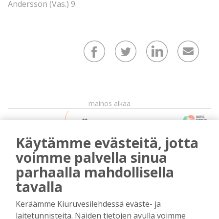
Andersson (Vas.) 9.
mainos alkaa
Käytämme evästeitä, jotta
voimme palvella sinua
parhaalla mahdollisella
tavalla
mainos päättyy
Keräämme Kiuruvesilehdessä eväste- ja
laitetunnisteita. Näiden tietojen avulla voimme