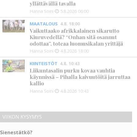
yllättävällä tavalla
Hanna Soini
5.8.2026
06:00
MAATALOUS
4.8. 18:00
Vaikuttaako afrikkalainen sikarutto
Kiuruvedellä? “Onhan sitä osannut
odottaa”, toteaa luomusikalan yrittäjä
Hanna Soini
4.8.2026
18:00
KIINTEISTÖT
4.8. 10:43
Liikuntasalin purku kovaa vauhtia
käynnissä – Pihalla kaivuutöitä jarruttaa
kallio
Hanna Soini
4.8.2026
10:43
VIIKON KYSYMYS
Sienestätkö?