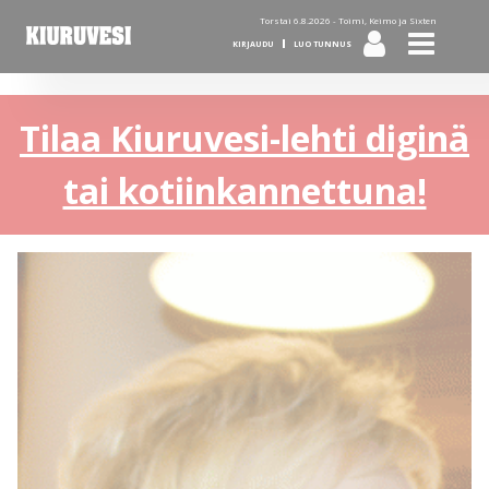
Torstai 6.8.2026 -
Toimi, Keimo ja Sixten
KIRJAUDU
LUO TUNNUS
Tilaa Kiuruvesi-lehti diginä
tai kotiinkannettuna!