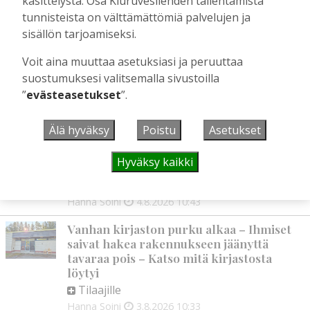
käsittelystä. Osa Kiuruvesilehden tallentamista
Tilaajille
tunnisteista on välttämättömiä palvelujen ja
Aku Laatikainen
5.8.2026
09:00
sisällön tarjoamiseksi.
Vaikuttaako afrikkalainen sikarutto
Voit aina muuttaa asetuksiasi ja peruuttaa
Kiuruvedellä? “Onhan sitä osannut
odottaa”, toteaa luomusikalan yrittäjä
suostumuksesi valitsemalla sivustoilla
”
evästeasetukset
”.
Tilaajille
Hanna Soini
4.8.2026
18:00
Älä hyväksy
Poistu
Asetukset
Liikuntasalin purku kovaa vauhtia
käynnissä – Pihalla kaivuutöitä jarruttaa
Hyväksy kaikki
kallio
Tilaajille
Hanna Soini
4.8.2026
10:43
Vanhan kirjaston purku alkaa – Ihmiset
saivat hakea rakennukseen jäänyttä
tavaraa pois – Katso mitä kirjastosta
löytyi
Tilaajille
Hanna Soini
3.8.2026
10:33