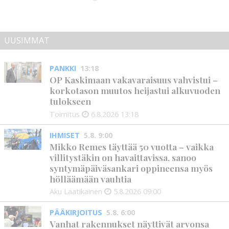
UUSIMMAT
PANKKI
13:18
OP Kaskimaan vakavaraisuus vahvistui –
korkotason muutos heijastui alkuvuoden
tulokseen
Toimitus
6.8.2026
13:18
IHMISET
5.8. 9:00
Mikko Remes täyttää 50 vuotta – vaikka
villitystäkin on havaittavissa, sanoo
syntymäpäiväsankari oppineensa myös
hölläämään vauhtia
Aku Laatikainen
5.8.2026
09:00
PÄÄKIRJOITUS
5.8. 6:00
Vanhat rakennukset näyttivät arvonsa