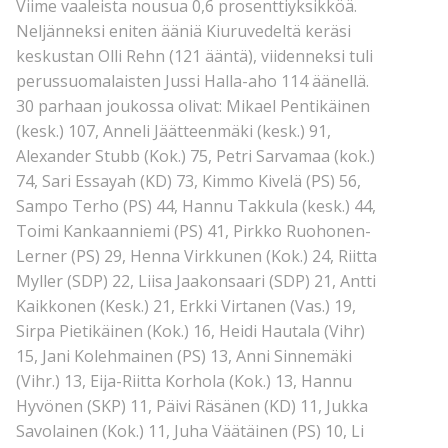
Viime vaaleista nousua 0,6 prosenttiyksikköä.
Neljänneksi eniten ääniä Kiuruvedeltä keräsi
keskustan Olli Rehn (121 ääntä), viidenneksi tuli
perussuomalaisten Jussi Halla-aho 114 äänellä.
30 parhaan joukossa olivat: Mikael Pentikäinen
(kesk.) 107, Anneli Jäätteenmäki (kesk.) 91,
Alexander Stubb (Kok.) 75, Petri Sarvamaa (kok.)
74, Sari Essayah (KD) 73, Kimmo Kivelä (PS) 56,
Sampo Terho (PS) 44, Hannu Takkula (kesk.) 44,
Toimi Kankaanniemi (PS) 41, Pirkko Ruohonen-
Lerner (PS) 29, Henna Virkkunen (Kok.) 24, Riitta
Myller (SDP) 22, Liisa Jaakonsaari (SDP) 21, Antti
Kaikkonen (Kesk.) 21, Erkki Virtanen (Vas.) 19,
Sirpa Pietikäinen (Kok.) 16, Heidi Hautala (Vihr)
15, Jani Kolehmainen (PS) 13, Anni Sinnemäki
(Vihr.) 13, Eija-Riitta Korhola (Kok.) 13, Hannu
Hyvönen (SKP) 11, Päivi Räsänen (KD) 11, Jukka
Savolainen (Kok.) 11, Juha Väätäinen (PS) 10, Li