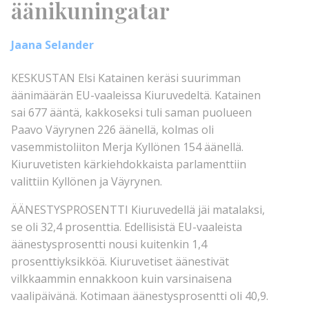
äänikuningatar
Jaana Selander
KESKUSTAN Elsi Katainen keräsi suurimman
äänimäärän EU-vaaleissa Kiuruvedeltä. Katainen
sai 677 ääntä, kakkoseksi tuli saman puolueen
Paavo Väyrynen 226 äänellä, kolmas oli
vasemmistoliiton Merja Kyllönen 154 äänellä.
Kiuruvetisten kärkiehdokkaista parlamenttiin
valittiin Kyllönen ja Väyrynen.
ÄÄNESTYSPROSENTTI Kiuruvedellä jäi matalaksi,
se oli 32,4 prosenttia. Edellisistä EU-vaaleista
äänestysprosentti nousi kuitenkin 1,4
prosenttiyksikköä. Kiuruvetiset äänestivät
vilkkaammin ennakkoon kuin varsinaisena
vaalipäivänä. Kotimaan äänestysprosentti oli 40,9.