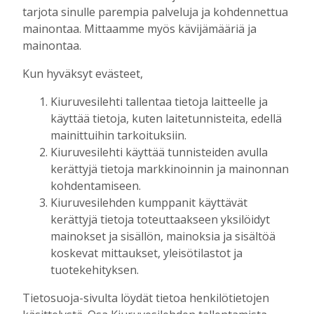
tarjota sinulle parempia palveluja ja kohdennettua
mainontaa. Mittaamme myös kävijämääriä ja
mainontaa.
Kun hyväksyt evästeet,
Kiuruvesilehti tallentaa tietoja laitteelle ja
käyttää tietoja, kuten laitetunnisteita, edellä
AIEMMIN AIHEESTA
mainittuihin tarkoituksiin.
Kiuruvesilehti käyttää tunnisteiden avulla
OP Kaskimaan vakavaraisuus vahvistui –
kerättyjä tietoja markkinoinnin ja mainonnan
korkotason muutos heijastui alkuvuoden
kohdentamiseen.
tulokseen
Kiuruvesilehden kumppanit käyttävät
Tilaajille
kerättyjä tietoja toteuttaakseen yksilöidyt
Toimitus
6.8.2026
13:18
mainokset ja sisällön, mainoksia ja sisältöä
koskevat mittaukset, yleisötilastot ja
Mikko Remes täyttää 50 vuotta – vaikka
tuotekehityksen.
villitystäkin on havaittavissa, sanoo
syntymäpäiväsankari oppineensa myös
Tietosuoja-sivulta löydät tietoa henkilötietojen
hölläämään vauhtia