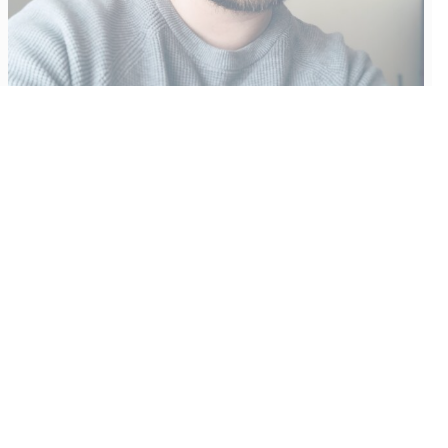
Vähempikin riittäisi?
Aku Laatikainen
31.7.2026
09:00
Tämän vuoden marraskuussa ilmestyy kaikkien aikojen
odotetuin ja ennakkotilatuin, ja hyvin todennäköisesti myös
kaikkien aikojen myydyimmäksi videopeliksi nouseva GTA VI.
Käyntiosoite
:
Kiuruvesi Lehti oy
Niemistenkatu 4
Kiuruvesi