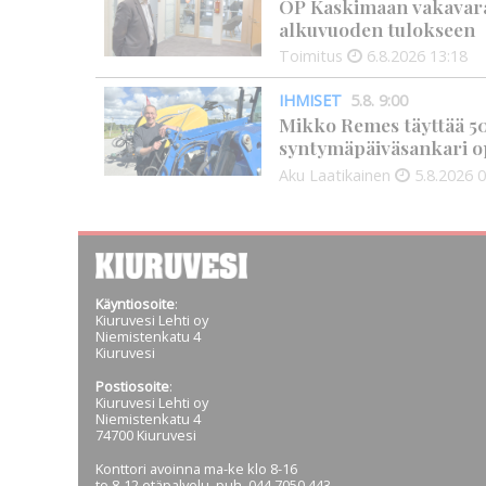
OP Kaskimaan vakavarai
alkuvuoden tulokseen
Toimitus
6.8.2026
13:18
IHMISET
5.8. 9:00
Mikko Remes täyttää 50 
syntymäpäiväsankari o
Aku Laatikainen
5.8.2026
0
Käyntiosoite
:
Kiuruvesi Lehti oy
Niemistenkatu 4
Kiuruvesi
Postiosoite
:
Kiuruvesi Lehti oy
Niemistenkatu 4
74700 Kiuruvesi
Konttori avoinna ma-ke klo 8-16
to 8-12 etäpalvelu, puh. 044 7050 443