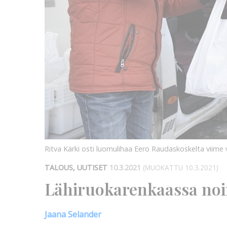
Ritva Kärki osti luomulihaa Eero Raudaskoskelta viime v
TALOUS, UUTISET
10.3.2021
(MUOKATTU 10.3.2021)
Lähiruokarenkaassa noi
Jaana Selander