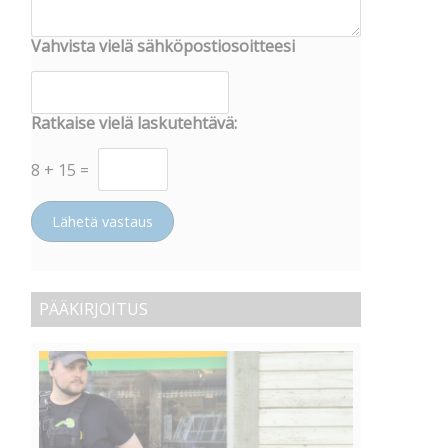
Vahvista vielä sähköpostiosoitteesi
Ratkaise vielä laskutehtävä:
8
+
15
=
Lähetä vastaus
PÄÄKIRJOITUS