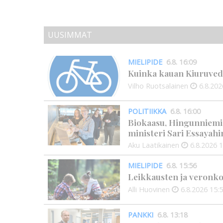
UUSIMMAT
MIELIPIDE
6.8. 16:09
Kuinka kauan Kiuruved
Vilho Ruotsalainen
6.8.202
POLITIIKKA
6.8. 16:00
Biokaasu, Hingunniemi, t
ministeri Sari Essayahi
Aku Laatikainen
6.8.2026
1
MIELIPIDE
6.8. 15:56
Leikkausten ja veronko
Alli Huovinen
6.8.2026
15:
PANKKI
6.8. 13:18