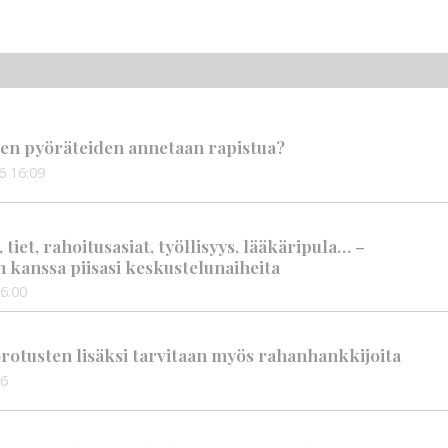
en pyöräteiden annetaan rapistua?
6
16:09
iet, rahoitusasiat, työllisyys, lääkäripula… –
n kanssa piisasi keskustelunaiheita
6:00
rotusten lisäksi tarvitaan myös rahanhankkijoita
56