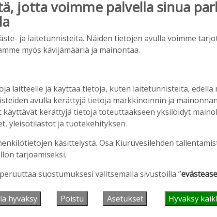
, jotta voimme palvella sinua par
la
ainos päättyy
e- ja laitetunnisteita. Näiden tietojen avulla voimme tarjot
amme myös kävijämääriä ja mainontaa.
oja laitteelle ja käyttää tietoja, kuten laitetunnisteita, edellä
nisteiden avulla kerättyjä tietoja markkinoinnin ja mainonn
äyttävät kerättyjä tietoja toteuttaakseen yksilöidyt mainoks
, yleisötilastot ja tuotekehityksen.
henkilötietojen käsittelystä. Osa Kiuruvesilehden tallentamis
iet, rahoitusasiat, työllisyys, lääkäripula… –
llön tarjoamiseksi.
n kanssa piisasi keskustelunaiheita
 peruuttaa suostumuksesi valitsemalla sivustoilla ”
evästease
6:00
lä hyväksy
Poistu
Asetukset
Hyväksy kaik
suus vahvistui – korkotason muutos heijastui