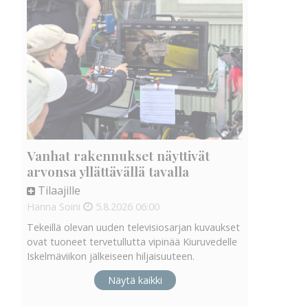
Vanhat rakennukset näyttivät
arvonsa yllättävällä tavalla
Tilaajille
Hanna Soini
5.8.2026
06:00
Tekeillä olevan uuden televisiosarjan kuvaukset
ovat tuoneet tervetullutta vipinää Kiuruvedelle
Iskelmäviikon jälkeiseen hiljaisuuteen.
Näytä kaikki