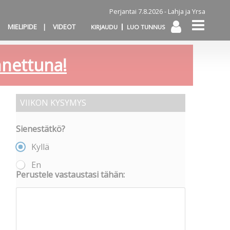
Perjantai 7.8.2026 -
Lahja ja Yrsa
MIELIPIDE
VIDEOT
KIRJAUDU
LUO TUNNUS
annettuna!
VIIKON KYSYMYS
Sienestätkö?
Kyllä
En
Perustele vastaustasi tähän: