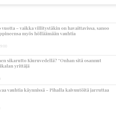
vuotta – vaikka villitystäkin on havaittavissa, sanoo
ppineensa myös hölläämään vauhtia
9:00
nen sikarutto Kiuruvedellä? “Onhan sitä osannut
ikalan yrittäjä
0
aa vauhtia käynnissä – Pihalla kaivuutöitä jarruttaa
3