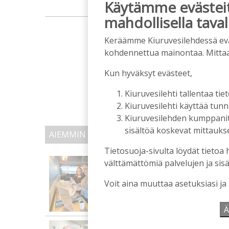
Käytämme evästeitä
mahdollisella taval
m
Keräämme Kiuruvesilehdessä eväst
kohdennettua mainontaa. Mitta
Kun hyväksyt evästeet,
Kiuruvesilehti tallentaa tiet
Kiuruvesilehti käyttää tun
Kiuruvesilehden kumppanit k
sisältöä koskevat mittaukset
AIEMMIN AIHEESTA
Tietosuoja-sivulta löydät tietoa 
Biokaasu, Hingunniemi, t
välttämättömiä palvelujen ja sisä
ministeri Sari Essayahi
Voit aina muuttaa asetuksiasi ja
Tilaajille
Aku Laatikainen
6.8.2026
1
Ä
OP Kaskimaan vakavarai