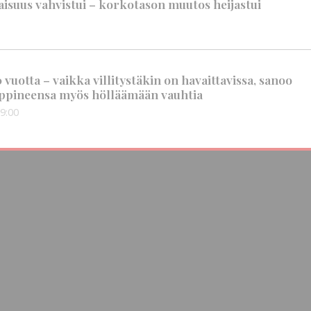
suus vahvistui – korkotason muutos heijastui
vuotta – vaikka villitystäkin on havaittavissa, sanoo
ppineensa myös hölläämään vauhtia
9:00