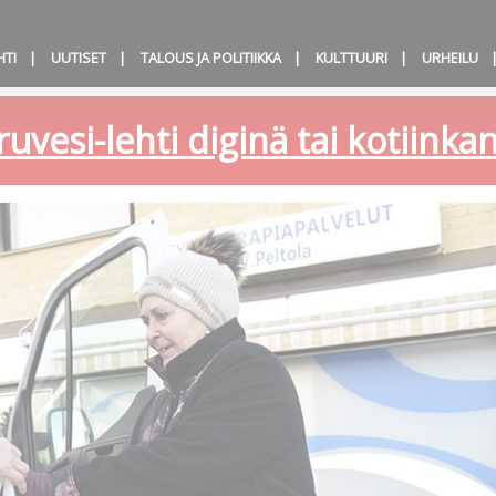
HTI
UUTISET
TALOUS JA POLITIIKKA
KULTTUURI
URHEILU
ruvesi-lehti diginä tai kotiink