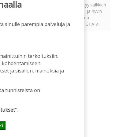
haalla
Tämän vuoden marraskuussa ilmestyy kaikkien
aikojen odotetuin ja ennakkotilatuin, ja hyvin
todennäköisesti myös kaikkien aikojen
a sinulle parempia palveluja ja
myydyimmäksi videopeliksi nouseva GTA VI.
 mainittuihin tarkoituksiin.
an kohdentamiseen.
et ja sisällön, mainoksia ja
ta tunnisteista on
tukset
”.
ki