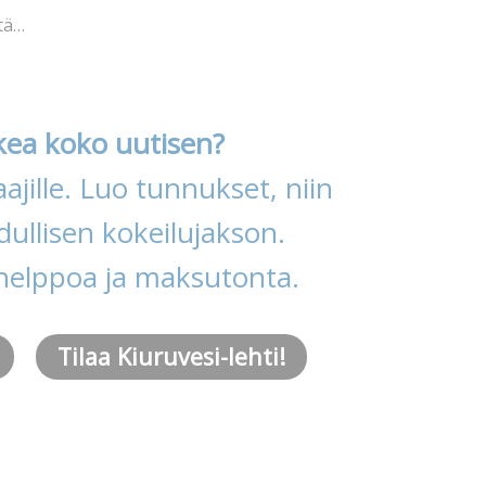
tä…
kea koko uutisen?
ajille. Luo tunnukset, niin
ullisen kokeilujakson.
helppoa ja maksutonta.
Tilaa Kiuruvesi-lehti!