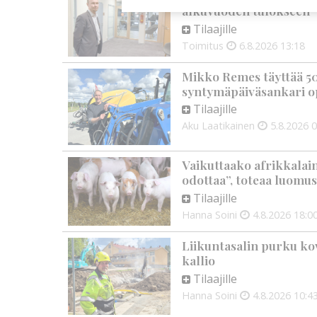
alkuvuoden tulokseen
Tilaajille
Toimitus
6.8.2026
13:18
Mikko Remes täyttää 50 
syntymäpäiväsankari o
Tilaajille
Aku Laatikainen
5.8.2026
0
Vaikuttaako afrikkalai
odottaa”, toteaa luomus
Tilaajille
Hanna Soini
4.8.2026
18:0
Liikuntasalin purku kov
kallio
Tilaajille
Hanna Soini
4.8.2026
10:4