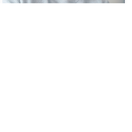
Vähempikin riittäisi?
Aku Laatikainen
31.7.2026
09:00
Tämän vuoden marraskuussa ilmestyy kaikkien aikojen
odotetuin ja ennakkotilatuin, ja hyvin todennäköisesti myös
kaikkien aikojen myydyimmäksi videopeliksi nouseva GTA VI.
Käyntiosoite
:
Kiuruvesi Lehti oy
Niemistenkatu 4
Kiuruvesi
Postiosoite
:
Kiuruvesi Lehti oy
Niemistenkatu 4