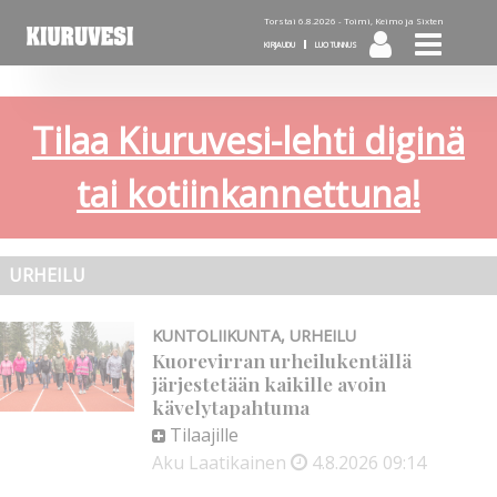
Torstai 6.8.2026 -
Toimi, Keimo ja Sixten
KIRJAUDU
LUO TUNNUS
Tilaa Kiuruvesi-lehti diginä
tai kotiinkannettuna!
URHEILU
KUNTOLIIKUNTA
,
URHEILU
Kuorevirran urheilukentällä
järjestetään kaikille avoin
kävelytapahtuma
Tilaajille
Aku Laatikainen
4.8.2026
09:14