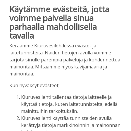
PK-37 hopealle 14-vuotiaiden
Käytämme evästeitä, jotta
poikien Kokkola Cupissa –
joukkueessa oli mukana myös
voimme palvella sinua
KiuPan pelaajia
parhaalla mahdollisella
Tilaajille
tavalla
Aku Laatikainen
22.7.2026
08:42
Keräämme Kiuruvesilehdessä eväste- ja
JALKAPALLO
,
URHEILU
laitetunnisteita. Näiden tietojen avulla voimme
KiuPan ja PK-37:n tytöille pronssia
tarjota sinulle parempia palveluja ja kohdennettua
Kokkola Cupista
mainontaa. Mittaamme myös kävijämääriä ja
Tilaajille
mainontaa.
Aku Laatikainen
20.7.2026
14:25
Kun hyväksyt evästeet,
HYVÄNTEKEVÄISYYS
,
KUNTOLIIKUNTA
Kiuruvesilehti tallentaa tietoja laitteelle ja
Kiuruveden Urheilijat sai ison
käyttää tietoja, kuten laitetunnisteita, edellä
lahjoituksen lasten ja nuorten
mainittuihin tarkoituksiin.
liikuntaan
Kiuruvesilehti käyttää tunnisteiden avulla
Tilaajille
kerättyjä tietoja markkinoinnin ja mainonnan
Aku Laatikainen
18.7.2026
11:00