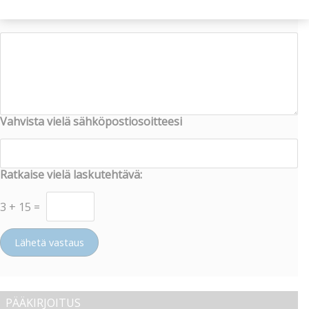
En
Perustele vastaustasi tähän:
Vahvista vielä sähköpostiosoitteesi
Ratkaise vielä laskutehtävä:
3
+
15
=
Lähetä vastaus
PÄÄKIRJOITUS