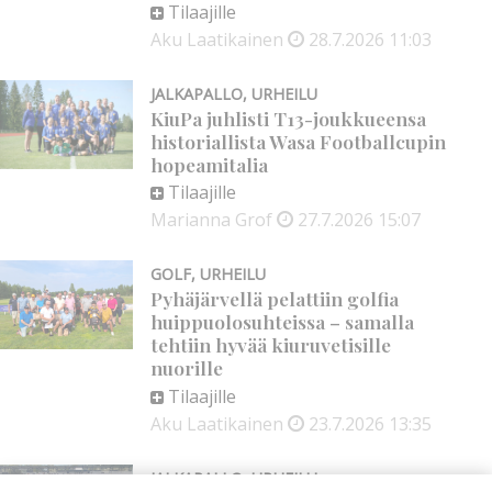
Tilaajille
Aku Laatikainen
28.7.2026
11:03
JALKAPALLO
,
URHEILU
KiuPa juhlisti T13-joukkueensa
historiallista Wasa Footballcupin
hopeamitalia
Tilaajille
Marianna Grof
27.7.2026
15:07
GOLF
,
URHEILU
Pyhäjärvellä pelattiin golfia
huippuolosuhteissa – samalla
tehtiin hyvää kiuruvetisille
nuorille
Tilaajille
Aku Laatikainen
23.7.2026
13:35
JALKAPALLO
,
URHEILU