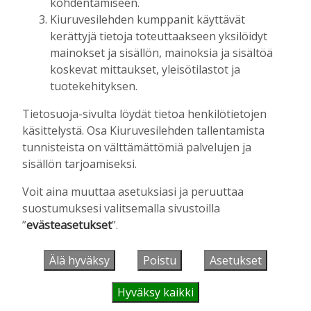
kohdentamiseen.
Kiuruvesilehden kumppanit käyttävät
RULLAHIIHTO
,
URHEILU
kerättyjä tietoja toteuttaakseen yksilöidyt
Iiro Säisä kovassa kesäkunnossa –
sijoittui toiseksi Ylläs Uphill
mainokset ja sisällön, mainoksia ja sisältöä
Racessa
koskevat mittaukset, yleisötilastot ja
Tilaajille
tuotekehityksen.
Aku Laatikainen
15.7.2026
12:40
Tietosuoja-sivulta löydät tietoa henkilötietojen
käsittelystä. Osa Kiuruvesilehden tallentamista
tunnisteista on välttämättömiä palvelujen ja
aiemmat
sisällön tarjoamiseksi.
Voit aina muuttaa asetuksiasi ja peruuttaa
suostumuksesi valitsemalla sivustoilla
”
evästeasetukset
”.
VIIKON KYSYMYS
Älä hyväksy
Poistu
Asetukset
Sienestätkö?
Kyllä
Hyväksy kaikki