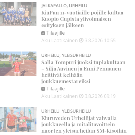
JALKAPALLO
,
URHEILU
KiuPan 11-vuotiaille pojille kultaa
Kuopio Cupista ylivoimaisen
esityksen jälkeen
Tilaajille
Aku Laatikainen
3.8.2026
10:55
URHEILU
,
YLEISURHEILU
Salla Tompuri juoksi tuplakultaan
– Silja Auvinen ja Enni Pennanen
heittivät keihään
joukkuemestareiksi
Tilaajille
Aku Laatikainen
3.8.2026
09:19
URHEILU
,
YLEISURHEILU
Kiuruveden Urheilijat vahvalla
joukkueella ja mitalitavoittein
nuorten yleisurheilun SM-kisoihin