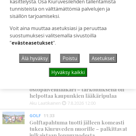
käsittelystä. Osa Kiuruvesilehden tallentamista
Aku Laatikainen
5.8.2026
09:00
tunnisteista on välttämättömiä palvelujen ja
sisällön tarjoamiseksi.
Voit aina muuttaa asetuksiasi ja peruuttaa
UUSIMMAT
suostumuksesi valitsemalla sivustoilla
”
evästeasetukset
”.
MIELIPIDE
12:26
Terveisiä eduskuntaan
Älä hyväksy
Poistu
Asetukset
Vilho Ruotsalainen
7.8.2026
12:26
Hyväksy kaikki
HYVINVOINTIALUE
12:00
Kiuruvedelle ja Iisalmeen
ostopalvelulääkäri – tarkoituksena on
helpottaa kaupunkien lääkäripulaa
Aku Laatikainen
7.8.2026
12:00
GOLF
11:33
Golftapahtuma tuotti jälleen komeasti
tukea Kiuruveden nuorille – palkittavat
julkaistaan loppuvuodesta