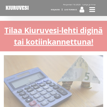
Perjantai 7.8.2026 -
Lahja ja Yrsa
KIRJAUDU
LUO TUNNUS
Tilaa Kiuruvesi-lehti diginä
tai kotiinkannettuna!
KUVA:
JAANA