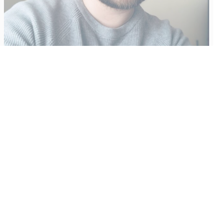
Vähempikin riittäisi?
Aku Laatikainen
31.7.2026
09:00
Tämän vuoden marraskuussa ilmestyy kaikkien aikojen
odotetuin ja ennakkotilatuin, ja hyvin todennäköisesti myös
kaikkien aikojen myydyimmäksi videopeliksi nouseva GTA VI.
Käyntiosoite
:
Kiuruvesi Lehti oy
Niemistenkatu 4
Kiuruvesi