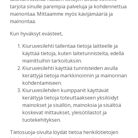
Tilaajille
tarjota sinulle parempia palveluja ja kohdennettua
Aku Laatikainen
7.8.2026
11:33
mainontaa. Mittaamme myös kävijämääriä ja
mainontaa.
Biokaasu, Hingunniemi, tiet,
rahoitusasiat, työllisyys, lääkäripula… –
Kun hyväksyt evästeet,
ministeri Sari Essayahin kanssa piisasi
keskustelunaiheita
Kiuruvesilehti tallentaa tietoja laitteelle ja
Tilaajille
käyttää tietoja, kuten laitetunnisteita, edellä
Aku Laatikainen
6.8.2026
16:00
mainittuihin tarkoituksiin.
Kiuruvesilehti käyttää tunnisteiden avulla
OP Kaskimaan vakavaraisuus vahvistui –
kerättyjä tietoja markkinoinnin ja mainonnan
korkotason muutos heijastui alkuvuoden
kohdentamiseen.
tulokseen
Kiuruvesilehden kumppanit käyttävät
Tilaajille
kerättyjä tietoja toteuttaakseen yksilöidyt
Toimitus
6.8.2026
13:18
mainokset ja sisällön, mainoksia ja sisältöä
Mikko Remes täyttää 50 vuotta – vaikka
koskevat mittaukset, yleisötilastot ja
villitystäkin on havaittavissa, sanoo
tuotekehityksen.
syntymäpäiväsankari oppineensa myös
hölläämään vauhtia
Tietosuoja-sivulta löydät tietoa henkilötietojen
Tilaajille