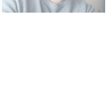
Vähempikin riittäisi?
Aku Laatikainen
31.7.2026
09:00
Tämän vuoden marraskuussa ilmestyy kaikkien aikojen
odotetuin ja ennakkotilatuin, ja hyvin todennäköisesti myös
kaikkien aikojen myydyimmäksi videopeliksi nouseva GTA VI.
Käyntiosoite
:
Kiuruvesi Lehti oy
Niemistenkatu 4
Kiuruvesi
Postiosoite
:
Kiuruvesi Lehti oy