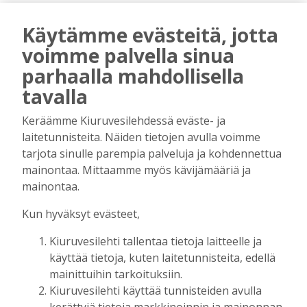
Käytämme evästeitä, jotta
voimme palvella sinua
parhaalla mahdollisella
tavalla
AIEMMIN AIHEESTA
Keräämme Kiuruvesilehdessä eväste- ja
Biokaasu, Hingunniemi, tiet,
laitetunnisteita. Näiden tietojen avulla voimme
rahoitusasiat, työllisyys, lääkäripula… –
tarjota sinulle parempia palveluja ja kohdennettua
ministeri Sari Essayahin kanssa piisasi
mainontaa. Mittaamme myös kävijämääriä ja
keskustelunaiheita
mainontaa.
Tilaajille
Kun hyväksyt evästeet,
Aku Laatikainen
6.8.2026
16:00
OP Kaskimaan vakavaraisuus vahvistui –
Kiuruvesilehti tallentaa tietoja laitteelle ja
korkotason muutos heijastui alkuvuoden
käyttää tietoja, kuten laitetunnisteita, edellä
tulokseen
mainittuihin tarkoituksiin.
Tilaajille
Kiuruvesilehti käyttää tunnisteiden avulla
Toimitus
6.8.2026
13:18
kerättyjä tietoja markkinoinnin ja mainonnan