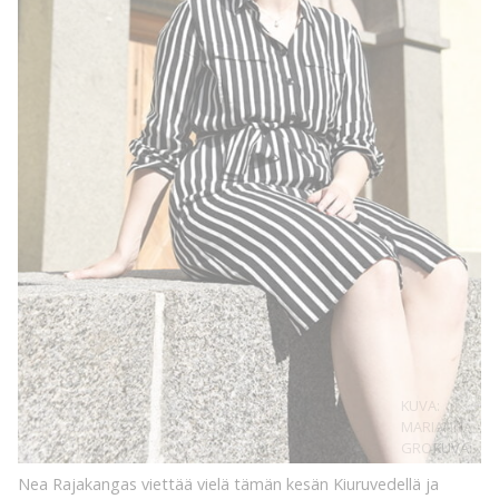
KUVA:
MARIANNA
GROF
KUVA:
Nea Rajakangas viettää vielä tämän kesän Kiuruvedellä ja