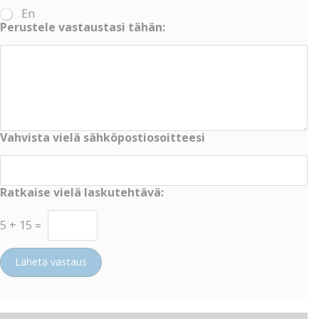
En
Perustele vastaustasi tähän:
Vahvista vielä sähköpostiosoitteesi
Ratkaise vielä laskutehtävä:
5
+
15
=
Lähetä vastaus