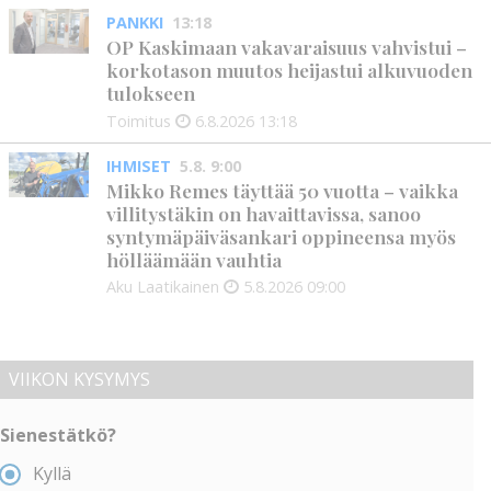
PANKKI
13:18
OP Kaskimaan vakavaraisuus vahvistui –
korkotason muutos heijastui alkuvuoden
tulokseen
Toimitus
6.8.2026
13:18
IHMISET
5.8. 9:00
Mikko Remes täyttää 50 vuotta – vaikka
villitystäkin on havaittavissa, sanoo
syntymäpäiväsankari oppineensa myös
hölläämään vauhtia
Aku Laatikainen
5.8.2026
09:00
VIIKON KYSYMYS
Sienestätkö?
Kyllä