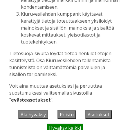
kohdentamiseen.
Mikko Remes täyttää 50 vuotta – vaikka
Kiuruvesilehden kumppanit käyttävät
villitystäkin on havaittavissa, sanoo
kerättyjä tietoja toteuttaakseen yksilöidyt
syntymäpäiväsankari oppineensa myös
mainokset ja sisällön, mainoksia ja sisältöä
hölläämään vauhtia
koskevat mittaukset, yleisötilastot ja
Tilaajille
tuotekehityksen.
Aku Laatikainen
5.8.2026
09:00
Tietosuoja-sivulta löydät tietoa henkilötietojen
Vaikuttaako afrikkalainen sikarutto
Kiuruvedellä? “Onhan sitä osannut
käsittelystä. Osa Kiuruvesilehden tallentamista
odottaa”, toteaa luomusikalan yrittäjä
tunnisteista on välttämättömiä palvelujen ja
Tilaajille
sisällön tarjoamiseksi.
Hanna Soini
4.8.2026
18:00
Voit aina muuttaa asetuksiasi ja peruuttaa
Liikuntasalin purku kovaa vauhtia
suostumuksesi valitsemalla sivustoilla
käynnissä – Pihalla kaivuutöitä jarruttaa
”
evästeasetukset
”.
kallio
Tilaajille
Älä hyväksy
Poistu
Asetukset
Hanna Soini
4.8.2026
10:43
Hyväksy kaikki