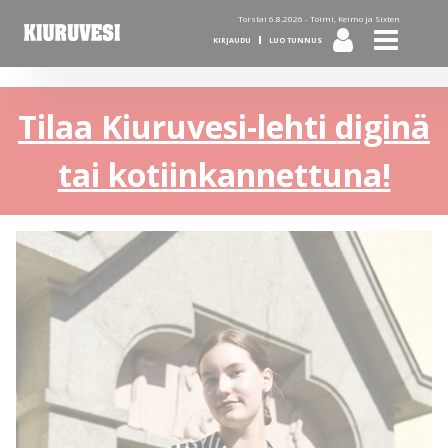
Torstai 6.8.2026 -
Toimi, Keimo ja Sixten
KIRJAUDU
LUO TUNNUS
Tilaa Kiuruvesi-lehti diginä
tai kotiinkannettuna!