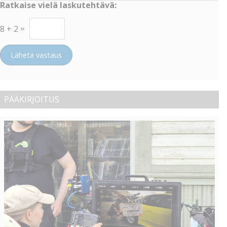
Ratkaise vielä laskutehtävä:
8
+
2
=
Lähetä vastaus
PÄÄKIRJOITUS