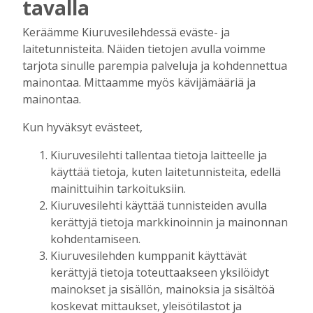
tavalla
keskustelunaiheita
Tilaajille
Keräämme Kiuruvesilehdessä eväste- ja
Aku Laatikainen
6.8.2026
16:00
laitetunnisteita. Näiden tietojen avulla voimme
OP Kaskimaan vakavaraisuus vahvistui –
tarjota sinulle parempia palveluja ja kohdennettua
korkotason muutos heijastui alkuvuoden
mainontaa. Mittaamme myös kävijämääriä ja
tulokseen
mainontaa.
Tilaajille
Kun hyväksyt evästeet,
Toimitus
6.8.2026
13:18
Kiuruvesilehti tallentaa tietoja laitteelle ja
Mikko Remes täyttää 50 vuotta – vaikka
villitystäkin on havaittavissa, sanoo
käyttää tietoja, kuten laitetunnisteita, edellä
syntymäpäiväsankari oppineensa myös
mainittuihin tarkoituksiin.
hölläämään vauhtia
Kiuruvesilehti käyttää tunnisteiden avulla
Tilaajille
kerättyjä tietoja markkinoinnin ja mainonnan
Aku Laatikainen
5.8.2026
09:00
kohdentamiseen.
Kiuruvesilehden kumppanit käyttävät
Vaikuttaako afrikkalainen sikarutto
kerättyjä tietoja toteuttaakseen yksilöidyt
Kiuruvedellä? “Onhan sitä osannut
mainokset ja sisällön, mainoksia ja sisältöä
odottaa”, toteaa luomusikalan yrittäjä
koskevat mittaukset, yleisötilastot ja
Tilaajille