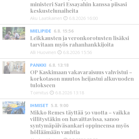
ministeri Sari Essayahin kanssa piisasi
keskustelunaiheita
Aku Laatikainen
6.8.2026
16:00
MIELIPIDE
6.8. 15:56
Leikkausten ja veronkorotusten lisäksi
tarvitaan myös rahanhankkijoita
Alli Huovinen
6.8.2026
15:56
PANKKI
6.8. 13:18
OP Kaskimaan vakavaraisuus vahvistui –
korkotason muutos heijastui alkuvuoden
tulokseen
Toimitus
6.8.2026
13:18
IHMISET
5.8. 9:00
Mikko Remes täyttää 50 vuotta – vaikka
villitystäkin on havaittavissa, sanoo
syntymäpäiväsankari oppineensa myös
hölläämään vauhtia