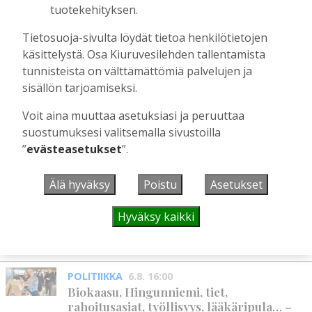
tuotekehityksen.
Hanna Soini
4.8.2026
18:00
Tietosuoja-sivulta löydät tietoa henkilötietojen
Liikuntasalin purku kovaa vauhtia
käynnissä – Pihalla kaivuutöitä jarruttaa
käsittelystä. Osa Kiuruvesilehden tallentamista
kallio
tunnisteista on välttämättömiä palvelujen ja
Tilaajille
sisällön tarjoamiseksi.
Hanna Soini
4.8.2026
10:43
Voit aina muuttaa asetuksiasi ja peruuttaa
suostumuksesi valitsemalla sivustoilla
”
evästeasetukset
”.
UUSIMMAT
Älä hyväksy
Poistu
Asetukset
MIELIPIDE
6.8. 16:09
Kuinka kauan Kiuruveden pyöräteiden
Hyväksy kaikki
annetaan rapistua?
Vilho Ruotsalainen
6.8.2026
16:09
POLITIIKKA
6.8. 16:00
Biokaasu, Hingunniemi, tiet,
rahoitusasiat, työllisyys, lääkäripula… –