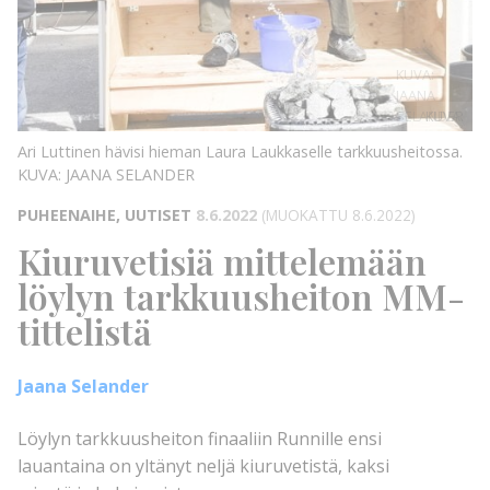
KUVA:
JAANA
SELANDER
KUVA:
Ari Luttinen hävisi hieman Laura Laukkaselle tarkkuusheitossa.
KUVA: JAANA SELANDER
PUHEENAIHE, UUTISET
8.6.2022
(MUOKATTU 8.6.2022)
Kiuruvetisiä mittelemään
löylyn tarkkuusheiton MM-
tittelistä
Jaana Selander
Löylyn tarkkuusheiton finaaliin Runnille ensi
lauantaina on yltänyt neljä kiuruvetistä, kaksi