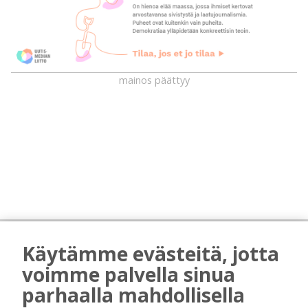
mainos päättyy
AIEMMIN AIHEESTA
Käytämme evästeitä, jotta
Biokaasu, Hingunniemi, tiet,
voimme palvella sinua
rahoitusasiat, työllisyys, lääkäripula… –
parhaalla mahdollisella
ministeri Sari Essayahin kanssa piisasi