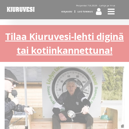
Perjantai 7.8.2026 -
Lahja ja Yrsa
KIRJAUDU
LUO TUNNUS
Tilaa Kiuruvesi-lehti diginä
tai kotiinkannettuna!