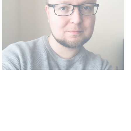
Vähempikin riittäisi?
Aku Laatikainen
31.7.2026
09:00
Tämän vuoden marraskuussa ilmestyy kaikkien aikojen
odotetuin ja ennakkotilatuin, ja hyvin todennäköisesti myös
kaikkien aikojen myydyimmäksi videopeliksi nouseva GTA VI.