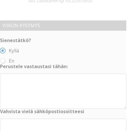
Aku Laatikainen
5.8.2026
09:00
VIIKON KYSYMYS
Sienestätkö?
Kyllä
En
Perustele vastaustasi tähän:
Vahvista vielä sähköpostiosoitteesi