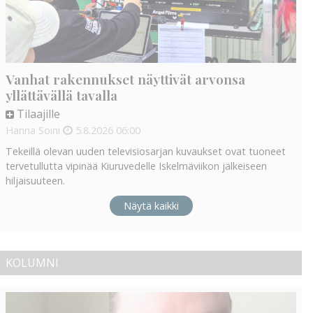
Vanhat rakennukset näyttivät arvonsa
yllättävällä tavalla
Tilaajille
Hanna Soini
5.8.2026
06:00
Tekeillä olevan uuden televisiosarjan kuvaukset ovat tuoneet
tervetullutta vipinää Kiuruvedelle Iskelmäviikon jälkeiseen
hiljaisuuteen.
Näytä kaikki
KOLUMNI