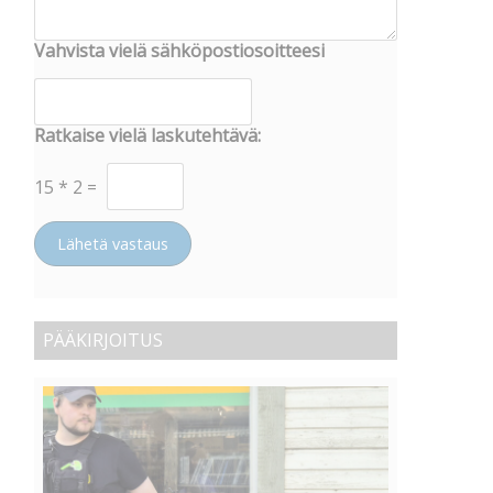
Vahvista vielä sähköpostiosoitteesi
Ratkaise vielä laskutehtävä:
15
*
2
=
Lähetä vastaus
PÄÄKIRJOITUS