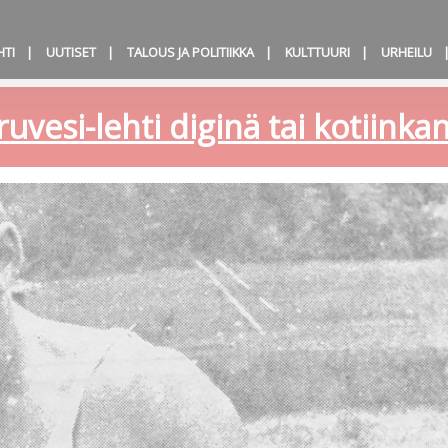
HTI
UUTISET
TALOUS JA POLITIIKKA
KULTTUURI
URHEILU
ruvesi-lehti diginä tai kotiink