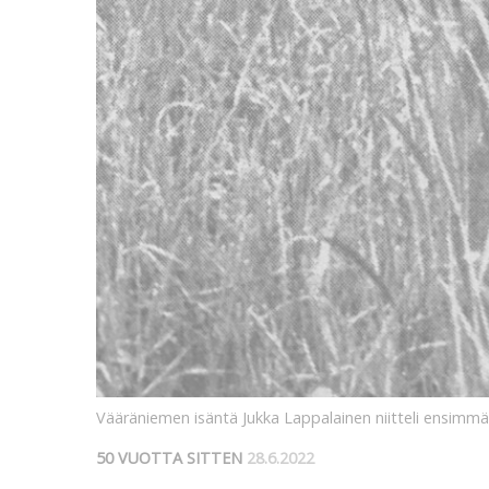
Vääräniemen isäntä Jukka Lappalainen niitteli ensimmä
50 VUOTTA SITTEN
28.6.2022