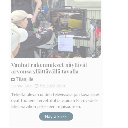
Vanhat rakennukset näyttivät
arvonsa yllättävällä tavalla
Tilaajille
Hanna Soini
5.8.2026
06:00
Tekeillä olevan uuden televisiosarjan kuvaukset
ovat tuoneet tervetullutta vipinää Kiuruvedelle
Iskelmäviikon jälkeiseen hiljaisuuteen.
Näytä kaikki