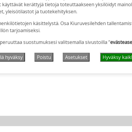
äyttävät kerättyjä tietoja toteuttaakseen yksilöidyt mainoks
, yleisötilastot ja tuotekehityksen.
henkilötietojen käsittelystä. Osa Kiuruvesilehden tallentamis
llön tarjoamiseksi.
 peruuttaa suostumuksesi valitsemalla sivustoilla ”
evästease
ainos päättyy
lä hyväksy
Poistu
Asetukset
Hyväksy kaik