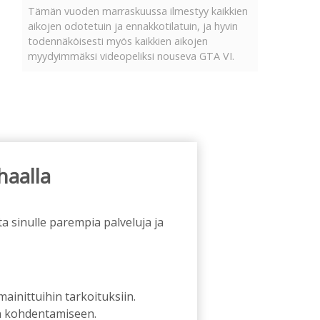
Tämän vuoden marraskuussa ilmestyy kaikkien
aikojen odotetuin ja ennakkotilatuin, ja hyvin
todennäköisesti myös kaikkien aikojen
myydyimmäksi videopeliksi nouseva GTA VI.
haalla
a sinulle parempia palveluja ja
 mainittuihin tarkoituksiin.
an kohdentamiseen.