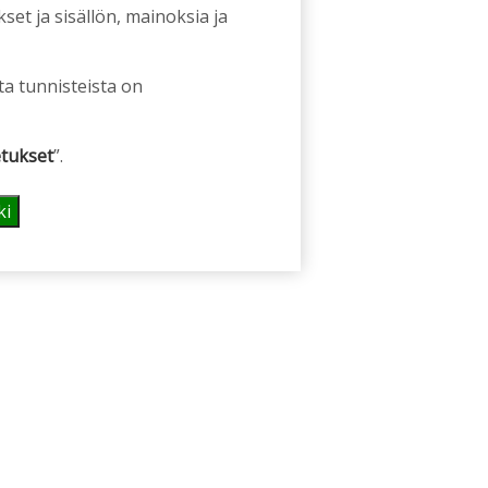
et ja sisällön, mainoksia ja
ta tunnisteista on
tukset
”.
ki