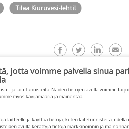
Tilaa Kiuruvesi-lehti!
, jotta voimme palvella sinua par
la
mainos alkaa
e- ja laitetunnisteita. Näiden tietojen avulla voimme tarjot
amme myös kävijämääriä ja mainontaa.
oja laitteelle ja käyttää tietoja, kuten laitetunnisteita, edellä
nisteiden avulla kerättyjä tietoja markkinoinnin ja mainonn