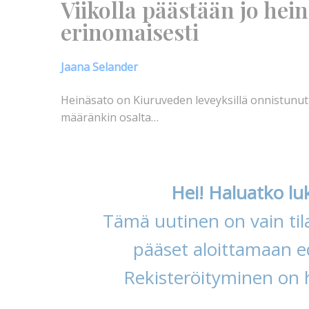
Viikolla päästään jo hei
erinomaisesti
Jaana Selander
Heinäsato on Kiuruveden leveyksillä onnistunut 
määränkin osalta…
Hei! Haluatko lu
Tämä uutinen on vain tila
pääset aloittamaan ed
Rekisteröityminen on 