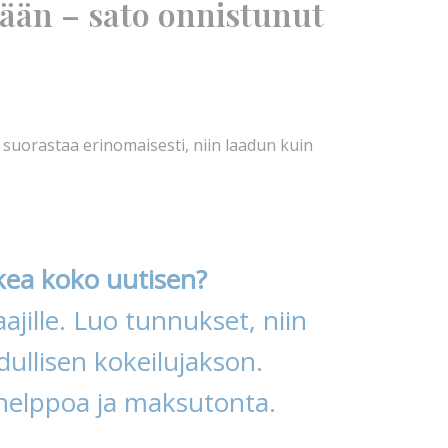
nään – sato onnistunut
suorastaa erinomaisesti, niin laadun kuin
kea koko uutisen?
ajille. Luo tunnukset, niin
ullisen kokeilujakson.
helppoa ja maksutonta.