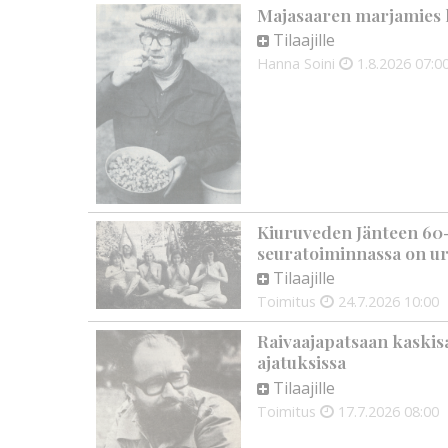
Majasaaren marjamies k
Tilaajille
Hanna Soini
1.8.2026
07:0
Kiuruveden Jänteen 60-
seuratoiminnassa on ur
Tilaajille
Toimitus
24.7.2026
10:00
Raivaajapatsaan kaskis
ajatuksissa
Tilaajille
Toimitus
17.7.2026
08:00