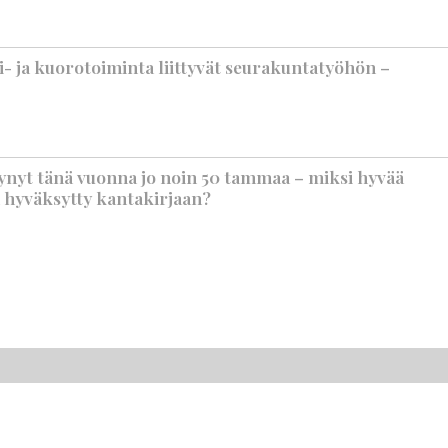
i- ja kuorotoiminta liittyvät seurakuntatyöhön –
äynyt tänä vuonna jo noin 50 tammaa – miksi hyvää
n hyväksytty kantakirjaan?