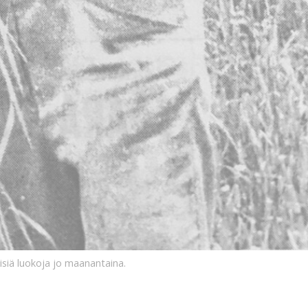
isiä luokoja jo maanantaina.