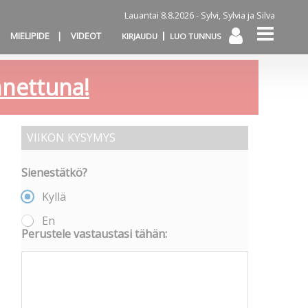
Lauantai 8.8.2026 -
Sylvi, Sylvia ja Silva
MIELIPIDE
VIDEOT
KIRJAUDU
LUO TUNNUS
annettuna!
VIIKON KYSYMYS
Sienestätkö?
Kyllä
En
Perustele vastaustasi tähän: