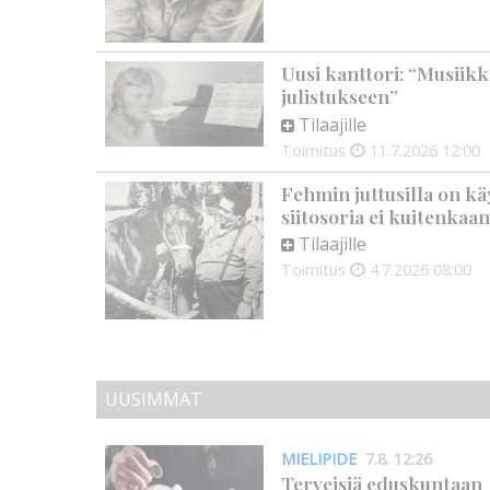
Uusi kanttori: “Musiikk
julistukseen”
Tilaajille
Toimitus
11.7.2026
12:00
Fehmin juttusilla on k
siitosoria ei kuitenkaa
Tilaajille
Toimitus
4.7.2026
08:00
UUSIMMAT
MIELIPIDE
7.8. 12:26
Terveisiä eduskuntaan