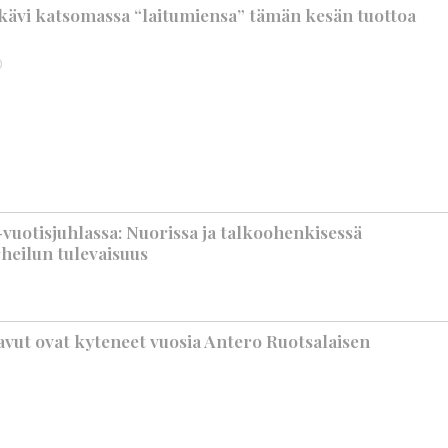
ävi katsomassa “laitumiensa” tämän kesän tuottoa
0
vuotisjuhlassa: Nuorissa ja talkoohenkisessä
heilun tulevaisuus
avut ovat kyteneet vuosia Antero Ruotsalaisen