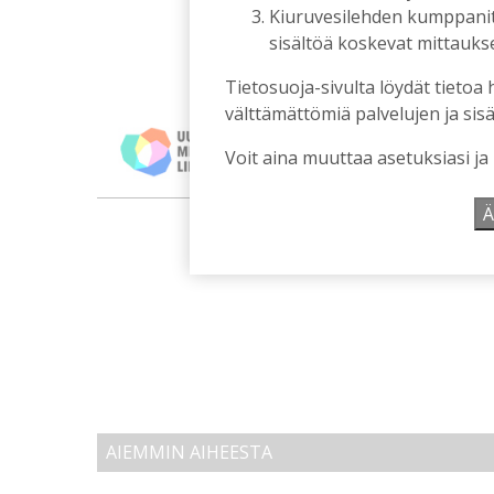
Kiuruvesilehden kumppanit k
sisältöä koskevat mittaukset
Tietosuoja-sivulta löydät tietoa 
välttämättömiä palvelujen ja sisä
Voit aina muuttaa asetuksiasi ja
m
Ä
AIEMMIN AIHEESTA