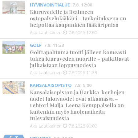
HYVINVOINTIALUE
7.8. 12:00
Kiuruvedelle ja Iisalmeen
ostopalvelulääkäri – tarkoituksena on
helpottaa kaupunkien lääkäripulaa
Aku Laatikainen
7.8.2026
12:00
GOLF
7.8. 11:33
Golftapahtuma tuotti jälleen komeasti
tukea Kiuruveden nuorille – palkittavat
julkaistaan loppuvuodesta
Aku Laatikainen
7.8.2026
11:33
KANSALAISOPISTO
7.8. 9:00
Kansalaisopiston ja Harkka-kerhojen
uudet lukuvuodet ovat alkamassa –
rehtori Maija-Leena Kemppaisella on
kuitenkin myös huolenaiheita
tulevaisuudesta
Aku Laatikainen
7.8.2026
09:00