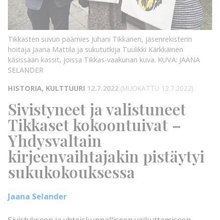
KUVA:
JAANA
SELANDER
KUVA:
Tikkasten suvun päämies Juhani Tikkanen, jäsenrekisterin
hoitaja Jaana Mattila ja sukututkija Tuulikki Kärkkäinen
käsissään kassit, joissa Tikkas-vaakunan kuva.
KUVA: JAANA
SELANDER
HISTORIA, KULTTUURI
12.7.2022
(MUOKATTU 12.7.2022)
Sivistyneet ja valistuneet
Tikkaset kokoontuivat –
Yhdysvaltain
kirjeenvaihtajakin pistäytyi
sukukokouksessa
Jaana Selander