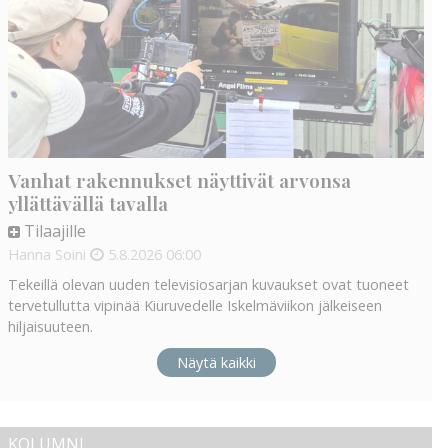
Vanhat rakennukset näyttivät arvonsa
yllättävällä tavalla
Tilaajille
Hanna Soini
5.8.2026
06:00
Tekeillä olevan uuden televisiosarjan kuvaukset ovat tuoneet
tervetullutta vipinää Kiuruvedelle Iskelmäviikon jälkeiseen
hiljaisuuteen.
Näytä kaikki
KOLUMNI