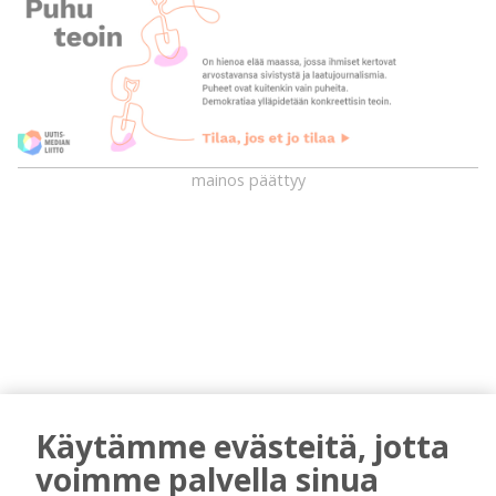
mainos päättyy
AIEMMIN AIHEESTA
Käytämme evästeitä, jotta
voimme palvella sinua
Kansalaisopiston ja Harkka-kerhojen