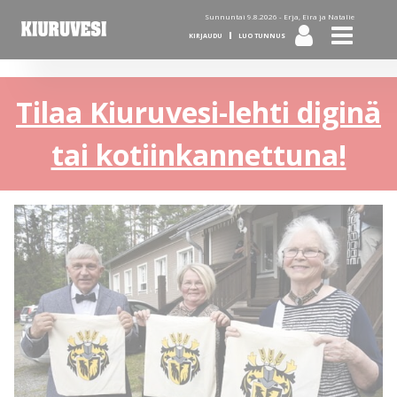
Sunnuntai 9.8.2026 -
Erja, Eira ja Natalie
KIRJAUDU
LUO TUNNUS
Tilaa Kiuruvesi-lehti diginä
tai kotiinkannettuna!