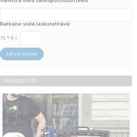
Vahvista vielä sähköpostiosoitteesi
Ratkaise vielä laskutehtävä:
15
*
9
=
Lähetä vastaus
PÄÄKIRJOITUS