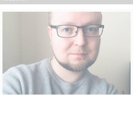
Vähempikin riittäisi?
Aku Laatikainen
31.7.2026
09:00
Tämän vuoden marraskuussa ilmestyy kaikkien aikojen
odotetuin ja ennakkotilatuin, ja hyvin todennäköisesti myös