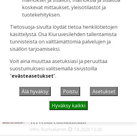
viikolla – luvassa on jälleen monipuolista
koskevat mittaukset, yleisötilastot ja
ohjelmaa
tuotekehityksen.
Tilaajille
Aku Laatikainen
29.7.2026
08:00
Tietosuoja-sivulta löydät tietoa henkilötietojen
käsittelystä. Osa Kiuruvesilehden tallentamista
Äiti ja tytär kirjoittavat sodasta ja
tunnisteista on välttämättömiä palvelujen ja
siirtolaisuudesta – kirjojen päähenkilöt ja
sisällön tarjoamiseksi.
toinen kirjoittaja ovat kotoisin
Kiuruveden Ruutanalta
Voit aina muuttaa asetuksiasi ja peruuttaa
Tilaajille
suostumuksesi valitsemalla sivustoilla
Aku Laatikainen
22.7.2026
11:00
”
evästeasetukset
”.
Älä hyväksy
Poistu
Asetukset
UUSIMMAT
Hyväksy kaikki
MIELIPIDE
7.8. 12:26
Terveisiä eduskuntaan
Vilho Ruotsalainen
7.8.2026
12:26