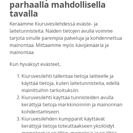
parhaalla mahdollisella
uudet lukuvuodet ovat alkamassa –
rehtori Maija-Leena Kemppaisella on
tavalla
kuitenkin myös huolenaiheita
tulevaisuudesta
Keräämme Kiuruvesilehdessä eväste- ja
Tilaajille
laitetunnisteita. Näiden tietojen avulla voimme
Aku Laatikainen
7.8.2026
09:00
tarjota sinulle parempia palveluja ja kohdennettua
mainontaa. Mittaamme myös kävijämääriä ja
Uuden televisiosarjan kuvauksissa käy
mainontaa.
hyörinä – Katso kuvista, miltä
kuvauspaikalla Kiuruveden keskustassa
Kun hyväksyt evästeet,
näyttää
Tilaajille
Kiuruvesilehti tallentaa tietoja laitteelle ja
Hanna Soini
31.7.2026
14:51
käyttää tietoja, kuten laitetunnisteita, edellä
mainittuihin tarkoituksiin.
Kauppojen perustaminen maaseudulle
Kiuruvesilehti käyttää tunnisteiden avulla
sallittiin 1860-luvun alussa – vähitellen
kerättyjä tietoja markkinoinnin ja mainonnan
kaupanteko levittäytyi koko Kiuruvedelle
kohdentamiseen.
Tilaajille
Kiuruvesilehden kumppanit käyttävät
Jouko Kokkonen
31.7.2026
12:00
kerättyjä tietoja toteuttaakseen yksilöidyt
Perinteiset Eloajelut järjestetään ensi
mainokset ja sisällön, mainoksia ja sisältöä