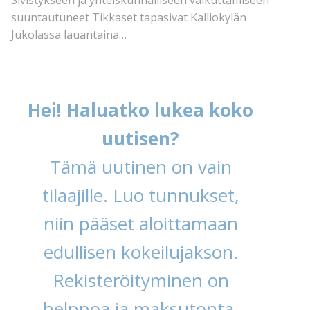
Sivistykseen ja yhteiskunnalliseen vaikuttamiseen
suuntautuneet Tikkaset tapasivat Kalliokylän
Jukolassa lauantaina…
Hei! Haluatko lukea koko
uutisen?
Tämä uutinen on vain
tilaajille. Luo tunnukset,
niin pääset aloittamaan
edullisen kokeilujakson.
Rekisteröityminen on
helppoa ja maksutonta.