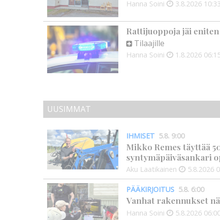
Hanna Soini
3.8.2026
10:3
Rattijuoppoja jäi enite
Tilaajille
Hanna Soini
1.8.2026
06:1
UUSIMMAT
IHMISET
5.8. 9:00
Mikko Remes täyttää 50 
syntymäpäiväsankari o
Aku Laatikainen
5.8.2026
0
PÄÄKIRJOITUS
5.8. 6:00
Vanhat rakennukset näyt
Hanna Soini
5.8.2026
06:0