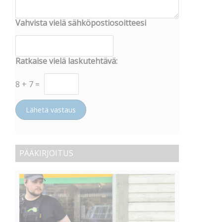
Vahvista vielä sähköpostiosoitteesi
Ratkaise vielä laskutehtävä:
8
+
7
=
Lähetä vastaus
PÄÄKIRJOITUS