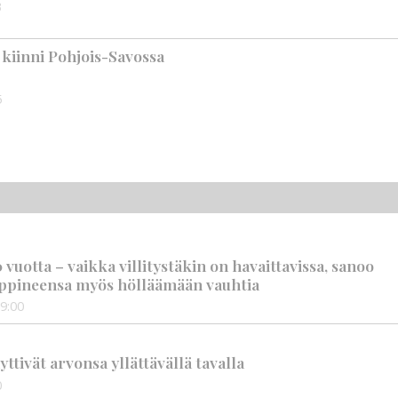
3
n kiinni Pohjois-Savossa
5
vuotta – vaikka villitystäkin on havaittavissa, sanoo
ppineensa myös hölläämään vauhtia
9:00
tivät arvonsa yllättävällä tavalla
0