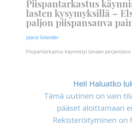
Piispantarkastus käynni
lasten kysymyksillä – El
paljon piispansauva pai
Jaana Selander
Piispantarkastus käynnistyi tänään perjantain
Hei! Haluatko lu
Tämä uutinen on vain tila
pääset aloittamaan ed
Rekisteröityminen on 