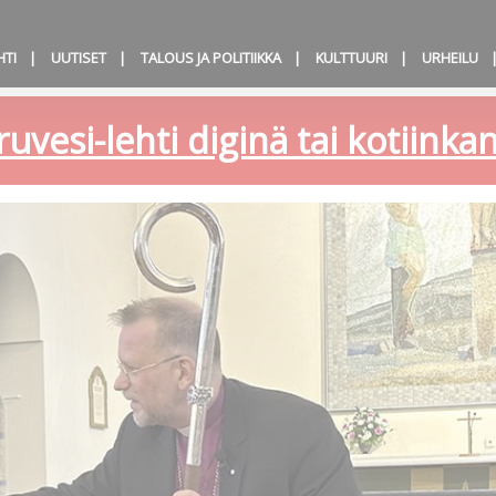
HTI
UUTISET
TALOUS JA POLITIIKKA
KULTTUURI
URHEILU
ruvesi-lehti diginä tai kotiink