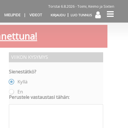
Torstai 6.8.2026 -
Toimi, Keimo ja Sixten
MIELIPIDE
VIDEOT
KIRJAUDU
LUO TUNNUS
annettuna!
VIIKON KYSYMYS
Sienestätkö?
Kyllä
En
Perustele vastaustasi tähän: