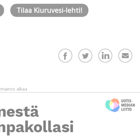
Tilaa Kiuruvesi-lehti!
mainos alkaa