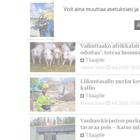
Mikko Remes täyttää 50 
Voit aina muuttaa asetuksiasi ja
syntymäpäiväsankari o
Tilaajille
Ä
Aku Laatikainen
5.8.2026
0
Vaikuttaako afrikkalai
odottaa”, toteaa luomus
Tilaajille
Hanna Soini
4.8.2026
18:0
Liikuntasalin purku kov
kallio
Tilaajille
Hanna Soini
4.8.2026
10:4
Vanhan kirjaston purku
tavaraa pois – Katso mit
Tilaajille