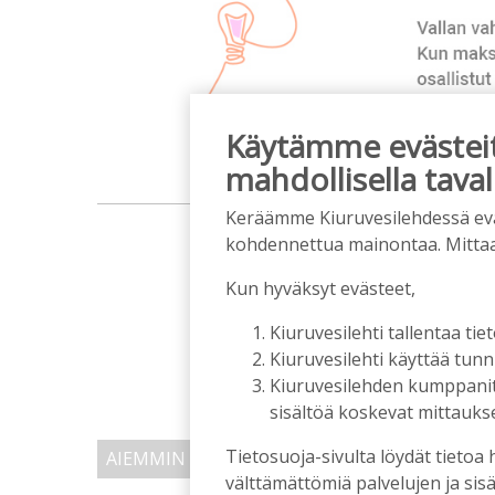
Käytämme evästeitä
mahdollisella taval
m
Keräämme Kiuruvesilehdessä eväst
kohdennettua mainontaa. Mitta
Kun hyväksyt evästeet,
Kiuruvesilehti tallentaa tiet
Kiuruvesilehti käyttää tun
Kiuruvesilehden kumppanit k
sisältöä koskevat mittaukset
Tietosuoja-sivulta löydät tietoa 
AIEMMIN AIHEESTA
välttämättömiä palvelujen ja sisä