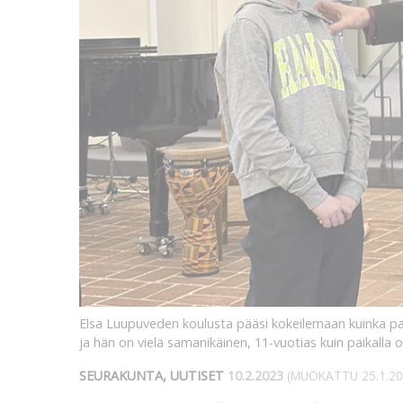
Elsa Luupuveden koulusta pääsi kokeilemaan kuinka palj
ja hän on vielä samanikäinen, 11-vuotias kuin paikalla o
SEURAKUNTA, UUTISET
10.2.2023
(MUOKATTU 25.1.20