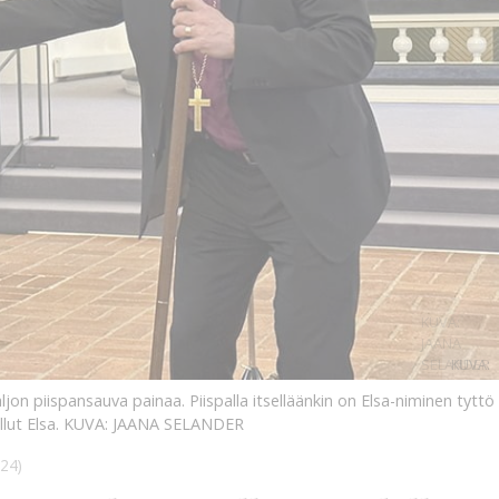
KUVA:
JAANA
SELANDER
KUVA:
on piispansauva painaa. Piispalla itselläänkin on Elsa-niminen tyttö
llut Elsa.
KUVA: JAANA SELANDER
24)