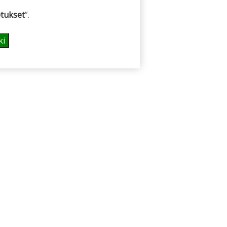
tukset
”.
ki