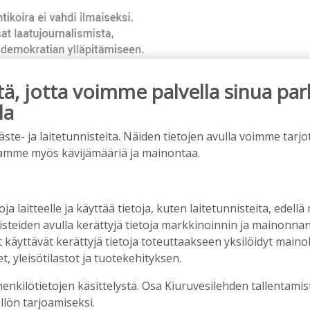
, jotta voimme palvella sinua par
la
ainos päättyy
e- ja laitetunnisteita. Näiden tietojen avulla voimme tarjot
amme myös kävijämääriä ja mainontaa.
oja laitteelle ja käyttää tietoja, kuten laitetunnisteita, edellä
nisteiden avulla kerättyjä tietoja markkinoinnin ja mainonn
äyttävät kerättyjä tietoja toteuttaakseen yksilöidyt mainoks
, yleisötilastot ja tuotekehityksen.
henkilötietojen käsittelystä. Osa Kiuruvesilehden tallentamis
llön tarjoamiseksi.