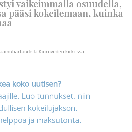
styi vaikeimmalla osuudella,
sa pääsi kokeilemaan, kuinka
naa
a aamuhartaudella Kiuruveden kirkossa…
kea koko uutisen?
ajille. Luo tunnukset, niin
ullisen kokeilujakson.
helppoa ja maksutonta.