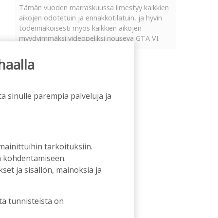
Tämän vuoden marraskuussa ilmestyy kaikkien
aikojen odotetuin ja ennakkotilatuin, ja hyvin
todennäköisesti myös kaikkien aikojen
myydyimmäksi videopeliksi nouseva GTA VI.
haalla
a sinulle parempia palveluja ja
 mainittuihin tarkoituksiin.
an kohdentamiseen.
et ja sisällön, mainoksia ja
ta tunnisteista on