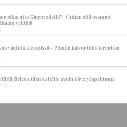
nen sikarutto Kiuruvedellä? “Onhan sitä osannut
ikalan yrittäjä
0
aa vauhtia käynnissä – Pihalla kaivuutöitä jarruttaa
3
tällä järjestetään kaikille avoin kävelytapahtuma
9:14