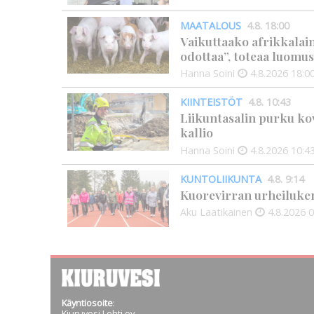
MAATALOUS
4.8. 18:00
Vaikuttaako afrikkalai
odottaa”, toteaa luomus
Hanna Soini
4.8.2026
18:0
KIINTEISTÖT
4.8. 10:43
Liikuntasalin purku kov
kallio
Hanna Soini
4.8.2026
10:4
KUNTOLIIKUNTA
4.8. 9:14
Kuorevirran urheiluken
Aku Laatikainen
4.8.2026
0
Käyntiosoite
:
Kiuruvesi Lehti oy