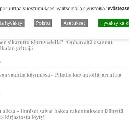
vuotta – vaikka villitystäkin on havaittavissa, sanoo
 peruuttaa suostumuksesi valitsemalla sivustoilla ”
evästease
ppineensa myös hölläämään vauhtia
lä hyväksy
Poistu
Asetukset
Hyväksy kaik
9:00
nen sikarutto Kiuruvedellä? “Onhan sitä osannut
ikalan yrittäjä
0
aa vauhtia käynnissä – Pihalla kaivuutöitä jarruttaa
3
 alkaa – Ihmiset saivat hakea rakennukseen jäänyttä
ä kirjastosta löytyi