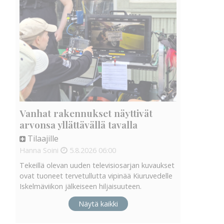
Vanhat rakennukset näyttivät
arvonsa yllättävällä tavalla
Tilaajille
Hanna Soini
5.8.2026
06:00
Tekeillä olevan uuden televisiosarjan kuvaukset
ovat tuoneet tervetullutta vipinää Kiuruvedelle
Iskelmäviikon jälkeiseen hiljaisuuteen.
Näytä kaikki