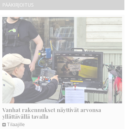
PÄÄKIRJOITUS
Vanhat rakennukset näyttivät arvonsa
yllättävällä tavalla
Tilaajille