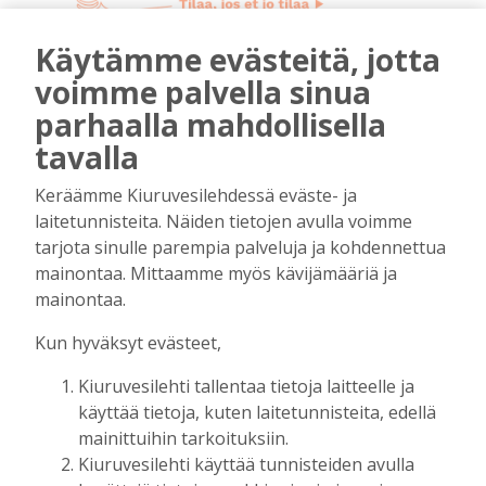
mainos päättyy
Käytämme evästeitä, jotta
voimme palvella sinua
parhaalla mahdollisella
tavalla
Keräämme Kiuruvesilehdessä eväste- ja
laitetunnisteita. Näiden tietojen avulla voimme
tarjota sinulle parempia palveluja ja kohdennettua
mainontaa. Mittaamme myös kävijämääriä ja
AIEMMIN AIHEESTA
mainontaa.
Golftapahtuma tuotti jälleen komeasti
Kun hyväksyt evästeet,
tukea Kiuruveden nuorille – palkittavat
julkaistaan loppuvuodesta
Kiuruvesilehti tallentaa tietoja laitteelle ja
käyttää tietoja, kuten laitetunnisteita, edellä
Tilaajille
mainittuihin tarkoituksiin.
Aku Laatikainen
7.8.2026
11:33
Kiuruvesilehti käyttää tunnisteiden avulla
Kuorevirran urheilukentällä järjestetään