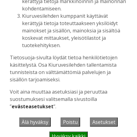
kerättyjä tietoja markkinoinnin ja mainonnan
kaikille avoin kävelytapahtuma
kohdentamiseen.
Tilaajille
Kiuruvesilehden kumppanit käyttävät
Aku Laatikainen
4.8.2026
09:14
kerättyjä tietoja toteuttaakseen yksilöidyt
mainokset ja sisällön, mainoksia ja sisältöä
KiuPan 11-vuotiaille pojille kultaa Kuopio
koskevat mittaukset, yleisötilastot ja
Cupista ylivoimaisen esityksen jälkeen
tuotekehityksen.
Tilaajille
Aku Laatikainen
3.8.2026
10:55
Tietosuoja-sivulta löydät tietoa henkilötietojen
käsittelystä. Osa Kiuruvesilehden tallentamista
Salla Tompuri juoksi tuplakultaan – Silja
Auvinen ja Enni Pennanen heittivät
tunnisteista on välttämättömiä palvelujen ja
keihään joukkuemestareiksi
sisällön tarjoamiseksi.
Tilaajille
Voit aina muuttaa asetuksiasi ja peruuttaa
Aku Laatikainen
3.8.2026
09:19
suostumuksesi valitsemalla sivustoilla
Kiuruveden Urheilijat vahvalla
”
evästeasetukset
”.
joukkueella ja mitalitavoittein nuorten
yleisurheilun SM-kisoihin
Älä hyväksy
Poistu
Asetukset
Tilaajille
Aku Laatikainen
28.7.2026
11:03
Hyväksy kaikki