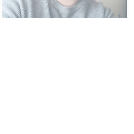
Vähempikin riittäisi?
Aku Laatikainen
31.7.2026
09:00
Tämän vuoden marraskuussa ilmestyy kaikkien aikojen
odotetuin ja ennakkotilatuin, ja hyvin todennäköisesti myös
kaikkien aikojen myydyimmäksi videopeliksi nouseva GTA VI.
Käyntiosoite
:
Kiuruvesi Lehti oy
Niemistenkatu 4
Kiuruvesi
Postiosoite
:
Kiuruvesi Lehti oy