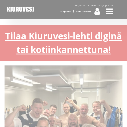
Perjantai 7.8.2026 -
Lahja ja Yrsa
KIRJAUDU
LUO TUNNUS
Tilaa Kiuruvesi-lehti diginä
tai kotiinkannettuna!