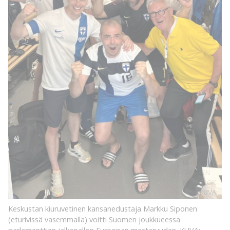
KUVA:
MARKKU
SIPOSEN
FACEBOOK-
SIVU
KUVA:
Keskustan kiuruvetinen kansanedustaja Markku Siponen
(eturivissä vasemmalla) voitti Suomen joukkueessa