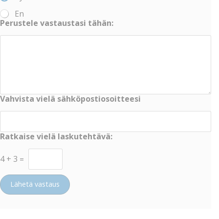
En
Perustele vastaustasi tähän:
Vahvista vielä sähköpostiosoitteesi
Ratkaise vielä laskutehtävä:
4
+
3
=
Lähetä vastaus