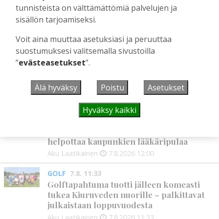
tunnisteista on välttämättömiä palvelujen ja
sisällön tarjoamiseksi.
Voit aina muuttaa asetuksiasi ja peruuttaa
UUSIMMAT
suostumuksesi valitsemalla sivustoilla
”
evästeasetukset
”.
MIELIPIDE
7.8. 12:26
Terveisiä eduskuntaan
Älä hyväksy
Poistu
Asetukset
Vilho Ruotsalainen
7.8.2026
12:26
Hyväksy kaikki
HYVINVOINTIALUE
7.8. 12:00
Kiuruvedelle ja Iisalmeen
ostopalvelulääkäri – tarkoituksena on
helpottaa kaupunkien lääkäripulaa
Aku Laatikainen
7.8.2026
12:00
GOLF
7.8. 11:33
Golftapahtuma tuotti jälleen komeasti
tukea Kiuruveden nuorille – palkittavat
julkaistaan loppuvuodesta
Aku Laatikainen
7.8.2026
11:33