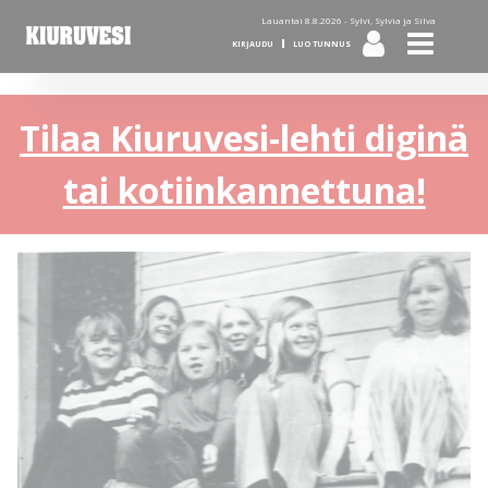
Lauantai 8.8.2026 -
Sylvi, Sylvia ja Silva
KIRJAUDU
LUO TUNNUS
Tilaa Kiuruvesi-lehti diginä
tai kotiinkannettuna!