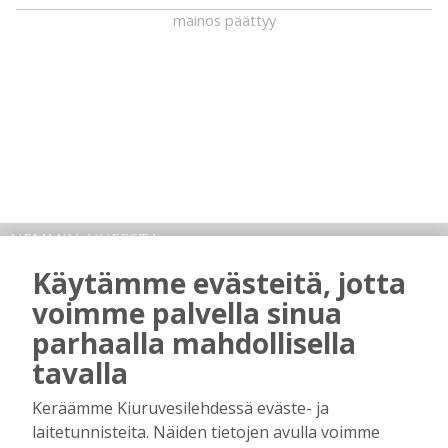
mainos päättyy
AIEMMIN AIHEESTA
Käytämme evästeitä, jotta
Majasaaren marjamies kävi katsomassa
voimme palvella sinua
“laitumiensa” tämän kesän tuottoa
parhaalla mahdollisella
Tilaajille
Hanna Soini
1.8.2026
07:00
tavalla
Keräämme Kiuruvesilehdessä eväste- ja
Kiuruveden Jänteen 60-vuotisjuhlassa:
Nuorissa ja talkoohenkisessä
laitetunnisteita. Näiden tietojen avulla voimme