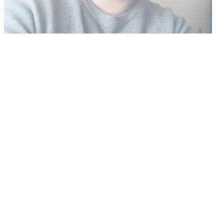
Vähempikin riittäisi?
Aku Laatikainen
31.7.2026
09:00
Tämän vuoden marraskuussa ilmestyy kaikkien aikojen
odotetuin ja ennakkotilatuin, ja hyvin todennäköisesti myös
kaikkien aikojen myydyimmäksi videopeliksi nouseva GTA VI.
Käyntiosoite
:
Kiuruvesi Lehti oy
Niemistenkatu 4
Kiuruvesi
Postiosoite
: