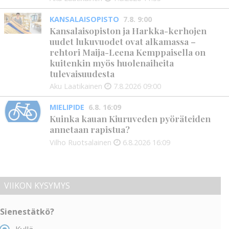
KANSALAISOPISTO
7.8. 9:00
Kansalaisopiston ja Harkka-kerhojen
uudet lukuvuodet ovat alkamassa –
rehtori Maija-Leena Kemppaisella on
kuitenkin myös huolenaiheita
tulevaisuudesta
Aku Laatikainen
7.8.2026
09:00
MIELIPIDE
6.8. 16:09
Kuinka kauan Kiuruveden pyöräteiden
annetaan rapistua?
Vilho Ruotsalainen
6.8.2026
16:09
VIIKON KYSYMYS
Sienestätkö?