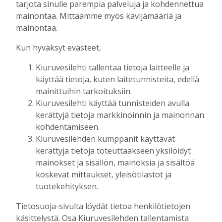
seuratoiminnassa on urheilun tulevaisuus
tarjota sinulle parempia palveluja ja kohdennettua
Tilaajille
mainontaa. Mittaamme myös kävijämääriä ja
Toimitus
24.7.2026
10:00
mainontaa.
Raivaajapatsaan kaskisavut ovat kyteneet
Kun hyväksyt evästeet,
vuosia Antero Ruotsalaisen ajatuksissa
Kiuruvesilehti tallentaa tietoja laitteelle ja
Tilaajille
käyttää tietoja, kuten laitetunnisteita, edellä
Toimitus
17.7.2026
08:00
mainittuihin tarkoituksiin.
Uusi kanttori: “Musiikki- ja
Kiuruvesilehti käyttää tunnisteiden avulla
kuorotoiminta liittyvät seurakuntatyöhön
kerättyjä tietoja markkinoinnin ja mainonnan
– julistukseen”
kohdentamiseen.
Tilaajille
Kiuruvesilehden kumppanit käyttävät
Toimitus
11.7.2026
12:00
kerättyjä tietoja toteuttaakseen yksilöidyt
mainokset ja sisällön, mainoksia ja sisältöä
Fehmin juttusilla on käynyt tänä vuonna
koskevat mittaukset, yleisötilastot ja
jo noin 50 tammaa – miksi hyvää
siitosoria ei kuitenkaan hyväksytty
tuotekehityksen.
kantakirjaan?
Tietosuoja-sivulta löydät tietoa henkilötietojen
Tilaajille
käsittelystä. Osa Kiuruvesilehden tallentamista
Toimitus
4.7.2026
08:00