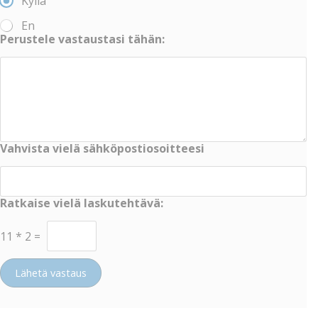
Kyllä
En
Perustele vastaustasi tähän:
Vahvista vielä sähköpostiosoitteesi
Ratkaise vielä laskutehtävä:
11
*
2
=
Lähetä vastaus