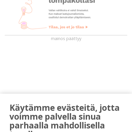
mainos päättyy
AIEMMIN AIHEESTA
Käytämme evästeitä, jotta
voimme palvella sinua
Kiuruvedelle ja Iisalmeen
parhaalla mahdollisella
ostopalvelulääkäri – tarkoituksena on
helpottaa kaupunkien lääkäripulaa