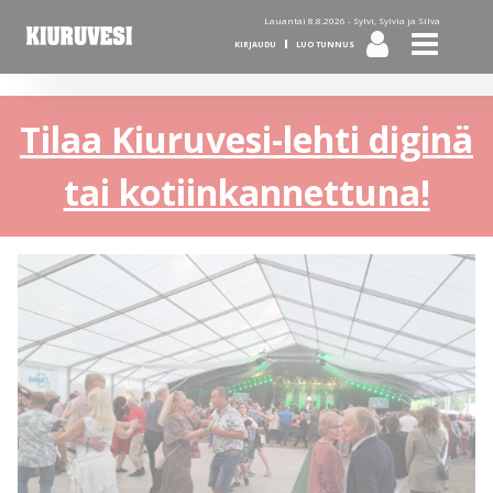
Lauantai 8.8.2026 -
Sylvi, Sylvia ja Silva
KIRJAUDU
LUO TUNNUS
Tilaa Kiuruvesi-lehti diginä
tai kotiinkannettuna!