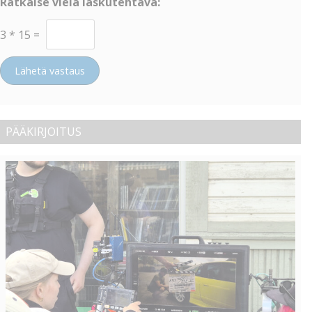
Ratkaise vielä laskutehtävä:
3
*
15
=
Lähetä vastaus
PÄÄKIRJOITUS