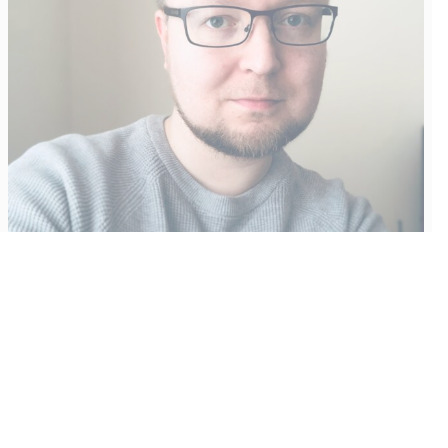
Vähempikin riittäisi?
Aku Laatikainen
31.7.2026
09:00
Tämän vuoden marraskuussa ilmestyy kaikkien aikojen
odotetuin ja ennakkotilatuin, ja hyvin todennäköisesti myös
kaikkien aikojen myydyimmäksi videopeliksi nouseva GTA VI.