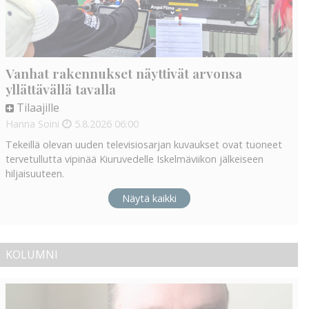
Vanhat rakennukset näyttivät arvonsa
yllättävällä tavalla
Tilaajille
Hanna Soini
5.8.2026
06:00
Tekeillä olevan uuden televisiosarjan kuvaukset ovat tuoneet
tervetullutta vipinää Kiuruvedelle Iskelmäviikon jälkeiseen
hiljaisuuteen.
Näytä kaikki
KOLUMNI