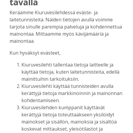
tavalla
Tilaajille
Keräämme Kiuruvesilehdessä eväste- ja
Aku Laatikainen
7.8.2026
12:00
laitetunnisteita. Näiden tietojen avulla voimme
Golftapahtuma tuotti jälleen komeasti
tarjota sinulle parempia palveluja ja kohdennettua
tukea Kiuruveden nuorille – palkittavat
mainontaa. Mittaamme myös kävijämääriä ja
julkaistaan loppuvuodesta
mainontaa.
Tilaajille
Aku Laatikainen
7.8.2026
11:33
Kun hyväksyt evästeet,
Biokaasu, Hingunniemi, tiet,
Kiuruvesilehti tallentaa tietoja laitteelle ja
rahoitusasiat, työllisyys, lääkäripula… –
käyttää tietoja, kuten laitetunnisteita, edellä
ministeri Sari Essayahin kanssa piisasi
mainittuihin tarkoituksiin.
keskustelunaiheita
Kiuruvesilehti käyttää tunnisteiden avulla
Tilaajille
kerättyjä tietoja markkinoinnin ja mainonnan
Aku Laatikainen
6.8.2026
16:00
kohdentamiseen.
Kiuruvesilehden kumppanit käyttävät
OP Kaskimaan vakavaraisuus vahvistui –
kerättyjä tietoja toteuttaakseen yksilöidyt
korkotason muutos heijastui alkuvuoden
tulokseen
mainokset ja sisällön, mainoksia ja sisältöä
koskevat mittaukset, yleisötilastot ja
Tilaajille