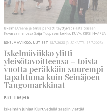
KUVA:
KIRSI
HAAPEA
KUVA:
IskelmäAreena ja tanssiparketti täyttyivät illasta toiseen.
Kuvassa menossa Saija Tuupasen keikka.
KUVA: KIRSI HAAPEA
ISKELMÄVIIKKO, UUTISET
18.7.2023
(MUOKATTU 18.7.2023)
Iskelmäviikko ylitti
yleisötavoitteensa – toista
vuotta peräkkäin suurempi
tapahtuma kuin Seinäjoen
Tangomarkkinat
Kirsi Haapea
Iskelmän juhlaa Kiuruvedellä saatiin viettää