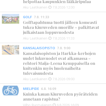
helpottaa kaupunkien lääkäripulaa
Aku Laatikainen
7.8.2026
12:00
GOLF
7.8. 11:33
Golftapahtuma tuotti jälleen komeasti
tukea Kiuruveden nuorille – palkittavat
julkaistaan loppuvuodesta
Aku Laatikainen
7.8.2026
11:33
KANSALAISOPISTO
7.8. 9:00
Kansalaisopiston ja Harkka-kerhojen
uudet lukuvuodet ovat alkamassa –
rehtori Maija-Leena Kemppaisella on
kuitenkin myös huolenaiheita
tulevaisuudesta
Aku Laatikainen
7.8.2026
09:00
MIELIPIDE
6.8. 16:09
Kuinka kauan Kiuruveden pyöräteiden
annetaan rapistua?
Vilho Ruotsalainen
6.8.2026
16:09