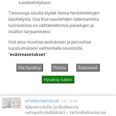
tuotekehityksen.
Toimitus
6.8.2026
13:18
Mikko Remes täyttää 50 vuotta – vaikka
Tietosuoja-sivulta löydät tietoa henkilötietojen
villitystäkin on havaittavissa, sanoo
käsittelystä. Osa Kiuruvesilehden tallentamista
syntymäpäiväsankari oppineensa myös
tunnisteista on välttämättömiä palvelujen ja
hölläämään vauhtia
sisällön tarjoamiseksi.
Tilaajille
Voit aina muuttaa asetuksiasi ja peruuttaa
Aku Laatikainen
5.8.2026
09:00
suostumuksesi valitsemalla sivustoilla
”
evästeasetukset
”.
UUSIMMAT
Älä hyväksy
Poistu
Asetukset
MIELIPIDE
7.8. 12:26
Hyväksy kaikki
Terveisiä eduskuntaan
Vilho Ruotsalainen
7.8.2026
12:26
HYVINVOINTIALUE
7.8. 12:00
Kiuruvedelle ja Iisalmeen
ostopalvelulääkäri – tarkoituksena on