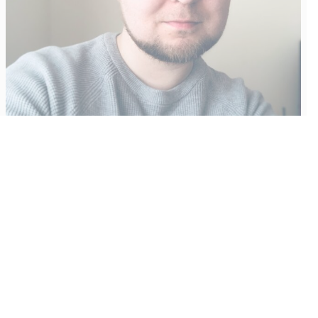
Vähempikin riittäisi?
Aku Laatikainen
31.7.2026
09:00
Tämän vuoden marraskuussa ilmestyy kaikkien aikojen
odotetuin ja ennakkotilatuin, ja hyvin todennäköisesti myös
kaikkien aikojen myydyimmäksi videopeliksi nouseva GTA VI.