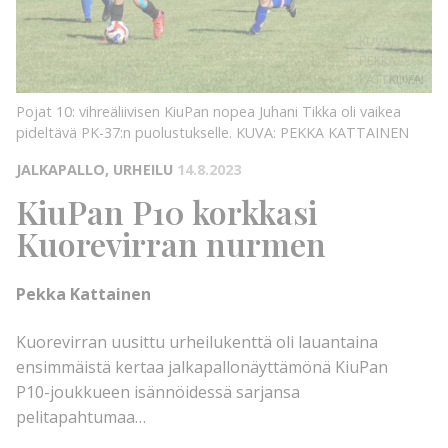
KUVA:
PEKKA
KATTAINEN
KUVA:
Pojat 10: vihreäliivisen KiuPan nopea Juhani Tikka oli vaikea
pideltävä PK-37:n puolustukselle.
KUVA: PEKKA KATTAINEN
JALKAPALLO, URHEILU
14.8.2023
KiuPan P10 korkkasi
Kuorevirran nurmen
Pekka Kattainen
Kuorevirran uusittu urheilukenttä oli lauantaina
ensimmäistä kertaa jalkapallonäyttämönä KiuPan
P10-joukkueen isännöidessä sarjansa
pelitapahtumaa…