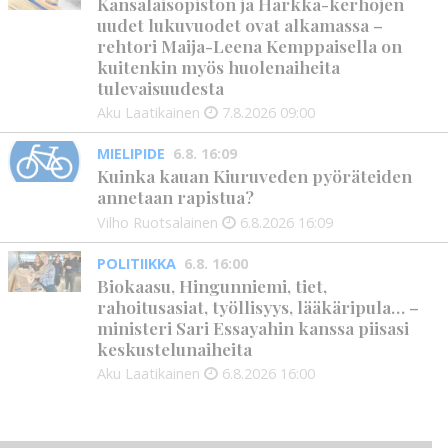
Kansalaisopiston ja Harkka-kerhojen
uudet lukuvuodet ovat alkamassa –
rehtori Maija-Leena Kemppaisella on
kuitenkin myös huolenaiheita
tulevaisuudesta
Aku Laatikainen
7.8.2026
09:00
MIELIPIDE
6.8. 16:09
Kuinka kauan Kiuruveden pyöräteiden
annetaan rapistua?
Vilho Ruotsalainen
6.8.2026
16:09
POLITIIKKA
6.8. 16:00
Biokaasu, Hingunniemi, tiet,
rahoitusasiat, työllisyys, lääkäripula… –
ministeri Sari Essayahin kanssa piisasi
keskustelunaiheita
Aku Laatikainen
6.8.2026
16:00