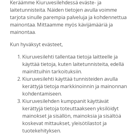
Keräämme Kiuruvesilehdessä eväste- ja
laitetunnisteita. Näiden tietojen avulla voimme
Kuorevirran urheilukentällä järjestetään
tarjota sinulle parempia palveluja ja kohdennettua
kaikille avoin kävelytapahtuma
mainontaa. Mittaamme myös kävijämääriä ja
Tilaajille
mainontaa.
Aku Laatikainen
4.8.2026
09:14
Kun hyväksyt evästeet,
KiuPan 11-vuotiaille pojille kultaa Kuopio
Cupista ylivoimaisen esityksen jälkeen
Kiuruvesilehti tallentaa tietoja laitteelle ja
Tilaajille
käyttää tietoja, kuten laitetunnisteita, edellä
Aku Laatikainen
3.8.2026
10:55
mainittuihin tarkoituksiin.
Salla Tompuri juoksi tuplakultaan – Silja
Kiuruvesilehti käyttää tunnisteiden avulla
Auvinen ja Enni Pennanen heittivät
kerättyjä tietoja markkinoinnin ja mainonnan
keihään joukkuemestareiksi
kohdentamiseen.
Tilaajille
Kiuruvesilehden kumppanit käyttävät
Aku Laatikainen
3.8.2026
09:19
kerättyjä tietoja toteuttaakseen yksilöidyt
mainokset ja sisällön, mainoksia ja sisältöä
Kiuruveden Urheilijat vahvalla
koskevat mittaukset, yleisötilastot ja
joukkueella ja mitalitavoittein nuorten
tuotekehityksen.
yleisurheilun SM-kisoihin