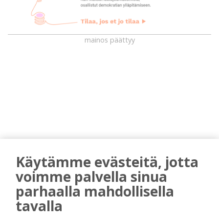
mainos päättyy
AIEMMIN AIHEESTA
Käytämme evästeitä, jotta
voimme palvella sinua
Golftapahtuma tuotti jälleen komeasti
tukea Kiuruveden nuorille – palkittavat
parhaalla mahdollisella
julkaistaan loppuvuodesta
tavalla
Tilaajille
Aku Laatikainen
7.8.2026
11:33