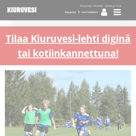
Perjantai 7.8.2026 -
Lahja ja Yrsa
KIRJAUDU
LUO TUNNUS
Tilaa Kiuruvesi-lehti diginä
tai kotiinkannettuna!