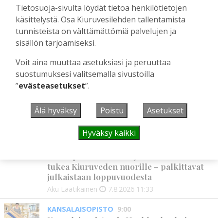
Tilaajille
Tietosuoja-sivulta löydät tietoa henkilötietojen
Aku Laatikainen
28.7.2026
11:03
käsittelystä. Osa Kiuruvesilehden tallentamista
tunnisteista on välttämättömiä palvelujen ja
sisällön tarjoamiseksi.
UUSIMMAT
Voit aina muuttaa asetuksiasi ja peruuttaa
suostumuksesi valitsemalla sivustoilla
HYVINVOINTIALUE
12:00
”
evästeasetukset
”.
Kiuruvedelle ja Iisalmeen
ostopalvelulääkäri – tarkoituksena on
Älä hyväksy
Poistu
Asetukset
helpottaa kaupunkien lääkäripulaa
Aku Laatikainen
7.8.2026
12:00
Hyväksy kaikki
GOLF
11:33
Golftapahtuma tuotti jälleen komeasti
tukea Kiuruveden nuorille – palkittavat
julkaistaan loppuvuodesta
Aku Laatikainen
7.8.2026
11:33
KANSALAISOPISTO
9:00