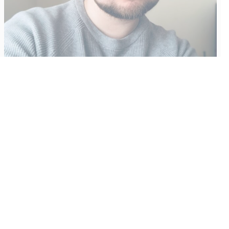
Vähempikin riittäisi?
Aku Laatikainen
31.7.2026
09:00
Tämän vuoden marraskuussa ilmestyy kaikkien aikojen
odotetuin ja ennakkotilatuin, ja hyvin todennäköisesti myös
kaikkien aikojen myydyimmäksi videopeliksi nouseva GTA VI.
Käyntiosoite
:
Kiuruvesi Lehti oy
Niemistenkatu 4