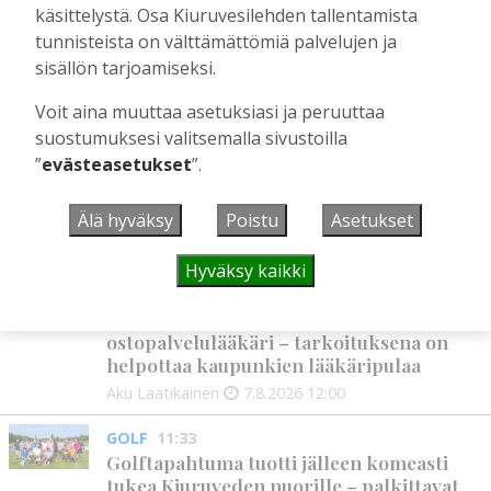
käsittelystä. Osa Kiuruvesilehden tallentamista
Tilaajille
tunnisteista on välttämättömiä palvelujen ja
Aku Laatikainen
28.7.2026
11:03
sisällön tarjoamiseksi.
Voit aina muuttaa asetuksiasi ja peruuttaa
suostumuksesi valitsemalla sivustoilla
UUSIMMAT
”
evästeasetukset
”.
MIELIPIDE
12:26
Älä hyväksy
Poistu
Asetukset
Terveisiä eduskuntaan
Vilho Ruotsalainen
7.8.2026
12:26
Hyväksy kaikki
HYVINVOINTIALUE
12:00
Kiuruvedelle ja Iisalmeen
ostopalvelulääkäri – tarkoituksena on
helpottaa kaupunkien lääkäripulaa
Aku Laatikainen
7.8.2026
12:00
GOLF
11:33
Golftapahtuma tuotti jälleen komeasti
tukea Kiuruveden nuorille – palkittavat