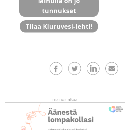
Minulla on jo
tunnukset
Tilaa Kiuruvesi-lehti!
mainos alkaa