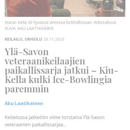
KUVA: AKU
LAATIKAINEN
KUVA:
Kiurun Keila oli hyvässä vireessä kotihallissaan. Arkistokuva.
KUVA: AKU LAATIKAINEN
KEILAILU, URHEILU
28.11.2023
Ylä-Savon
veteraanikeilaajien
paikallissarja jatkui – Kiu-
Kella kulki Ice-Bowlingia
paremmin
Aku Laatikainen
Keilailussa jatkettiin viime torstaina Ylä-Savon
veteraanien paikallissarjaa…