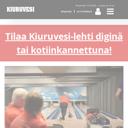
Perjantai 7.8.2026 -
Lahja ja Yrsa
KIRJAUDU
LUO TUNNUS
Tilaa Kiuruvesi-lehti diginä
tai kotiinkannettuna!