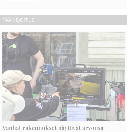
PÄÄKIRJOITUS
Vanhat rakennukset näyttivät arvonsa