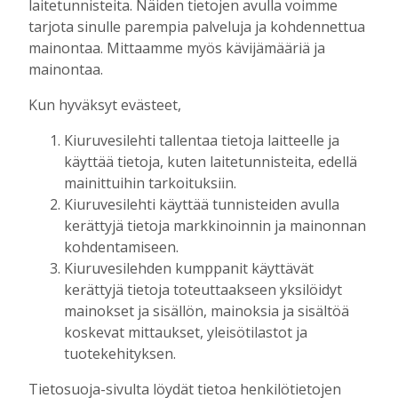
laitetunnisteita. Näiden tietojen avulla voimme
Aku Laatikainen
7.8.2026
11:33
tarjota sinulle parempia palveluja ja kohdennettua
Kuorevirran urheilukentällä järjestetään
mainontaa. Mittaamme myös kävijämääriä ja
kaikille avoin kävelytapahtuma
mainontaa.
Tilaajille
Kun hyväksyt evästeet,
Aku Laatikainen
4.8.2026
09:14
KiuPan 11-vuotiaille pojille kultaa Kuopio
Kiuruvesilehti tallentaa tietoja laitteelle ja
Cupista ylivoimaisen esityksen jälkeen
käyttää tietoja, kuten laitetunnisteita, edellä
Tilaajille
mainittuihin tarkoituksiin.
Aku Laatikainen
3.8.2026
10:55
Kiuruvesilehti käyttää tunnisteiden avulla
kerättyjä tietoja markkinoinnin ja mainonnan
Salla Tompuri juoksi tuplakultaan – Silja
kohdentamiseen.
Auvinen ja Enni Pennanen heittivät
Kiuruvesilehden kumppanit käyttävät
keihään joukkuemestareiksi
kerättyjä tietoja toteuttaakseen yksilöidyt
Tilaajille
mainokset ja sisällön, mainoksia ja sisältöä
Aku Laatikainen
3.8.2026
09:19
koskevat mittaukset, yleisötilastot ja
Kiuruveden Urheilijat vahvalla
tuotekehityksen.
joukkueella ja mitalitavoittein nuorten
Tietosuoja-sivulta löydät tietoa henkilötietojen
yleisurheilun SM-kisoihin