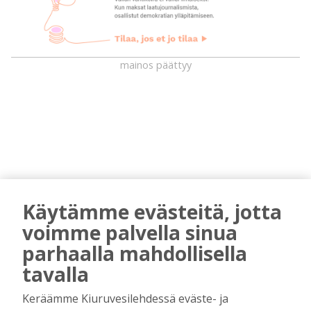
mainos päättyy
Käytämme evästeitä, jotta
AIEMMIN AIHEESTA
voimme palvella sinua
parhaalla mahdollisella
Golftapahtuma tuotti jälleen komeasti
tukea Kiuruveden nuorille – palkittavat
tavalla
julkaistaan loppuvuodesta
Keräämme Kiuruvesilehdessä eväste- ja
Tilaajille