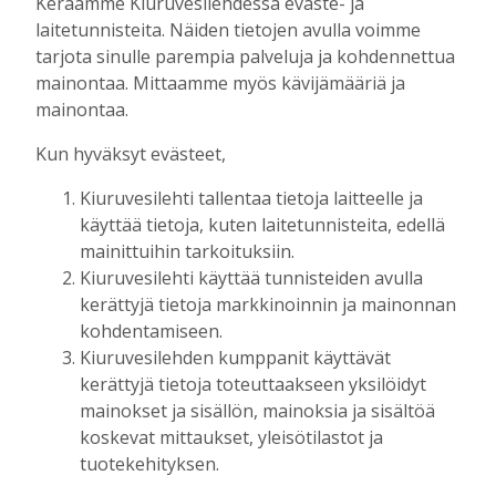
julkaistaan loppuvuodesta
Keräämme Kiuruvesilehdessä eväste- ja
laitetunnisteita. Näiden tietojen avulla voimme
Tilaajille
tarjota sinulle parempia palveluja ja kohdennettua
Aku Laatikainen
7.8.2026
11:33
mainontaa. Mittaamme myös kävijämääriä ja
Kuorevirran urheilukentällä järjestetään
mainontaa.
kaikille avoin kävelytapahtuma
Tilaajille
Kun hyväksyt evästeet,
Aku Laatikainen
4.8.2026
09:14
Kiuruvesilehti tallentaa tietoja laitteelle ja
KiuPan 11-vuotiaille pojille kultaa Kuopio
käyttää tietoja, kuten laitetunnisteita, edellä
Cupista ylivoimaisen esityksen jälkeen
mainittuihin tarkoituksiin.
Tilaajille
Kiuruvesilehti käyttää tunnisteiden avulla
Aku Laatikainen
3.8.2026
10:55
kerättyjä tietoja markkinoinnin ja mainonnan
kohdentamiseen.
Salla Tompuri juoksi tuplakultaan – Silja
Kiuruvesilehden kumppanit käyttävät
Auvinen ja Enni Pennanen heittivät
kerättyjä tietoja toteuttaakseen yksilöidyt
keihään joukkuemestareiksi
mainokset ja sisällön, mainoksia ja sisältöä
Tilaajille
koskevat mittaukset, yleisötilastot ja
Aku Laatikainen
3.8.2026
09:19
tuotekehityksen.
Kiuruveden Urheilijat vahvalla