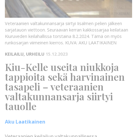
KUVA: AKU
LAATIKAINEN
KUVA:
Veteraanien valtakunnansarja siirtyi Iisalmen pelien jälkeen
sarjatauon viettoon. Seuraavan kerran kakkossarjaa keilataan
Kiuruveden keilahallissa torstaina 8.2.2024. Tämä on myös
runkosarjan viimeinen kierros.
KUVA: AKU LAATIKAINEN
KEILAILU, URHEILU
15.12.2023
Kiu-Kelle useita niukkoja
tappioita sekä harvinainen
tasapeli – veteraanien
valtakunnansarja siirtyi
tauolle
Aku Laatikainen
Veteraanien keilailun valtakunnallisessa