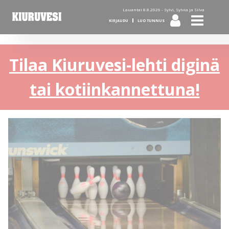
Lauantai 8.8.2026 -
Sylvi, Sylvia ja Silva
KIRJAUDU
LUO TUNNUS
Tilaa Kiuruvesi-lehti diginä
tai kotiinkannettuna!