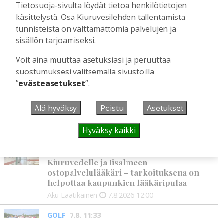
Tietosuoja-sivulta löydät tietoa henkilötietojen
joukkueella ja mitalitavoittein nuorten
yleisurheilun SM-kisoihin
käsittelystä. Osa Kiuruvesilehden tallentamista
tunnisteista on välttämättömiä palvelujen ja
Tilaajille
sisällön tarjoamiseksi.
Aku Laatikainen
28.7.2026
11:03
Voit aina muuttaa asetuksiasi ja peruuttaa
suostumuksesi valitsemalla sivustoilla
UUSIMMAT
”
evästeasetukset
”.
Älä hyväksy
Poistu
Asetukset
MIELIPIDE
7.8. 12:26
Terveisiä eduskuntaan
Hyväksy kaikki
Vilho Ruotsalainen
7.8.2026
12:26
HYVINVOINTIALUE
7.8. 12:00
Kiuruvedelle ja Iisalmeen
ostopalvelulääkäri – tarkoituksena on
helpottaa kaupunkien lääkäripulaa
Aku Laatikainen
7.8.2026
12:00
GOLF
7.8. 11:33