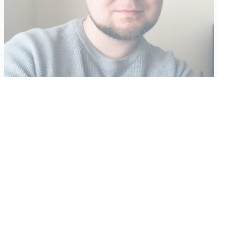
Vähempikin riittäisi?
Aku Laatikainen
31.7.2026
09:00
Tämän vuoden marraskuussa ilmestyy kaikkien aikojen
odotetuin ja ennakkotilatuin, ja hyvin todennäköisesti myös
kaikkien aikojen myydyimmäksi videopeliksi nouseva GTA VI.