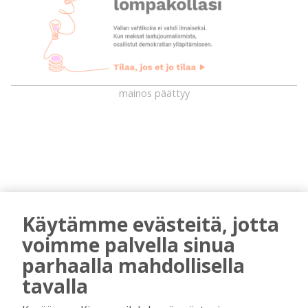
mainos päättyy
Käytämme evästeitä, jotta
voimme palvella sinua
AIEMMIN AIHEESTA
parhaalla mahdollisella
Golftapahtuma tuotti jälleen komeasti
tavalla
tukea Kiuruveden nuorille – palkittavat