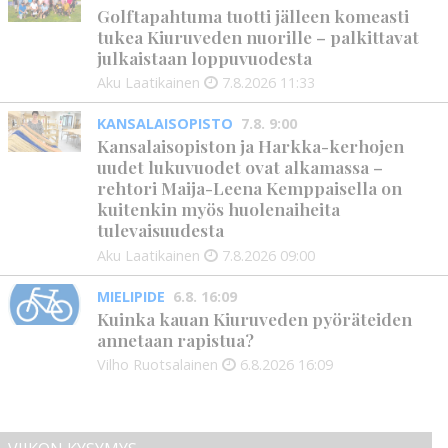
Golftapahtuma tuotti jälleen komeasti
tukea Kiuruveden nuorille – palkittavat
julkaistaan loppuvuodesta
Aku Laatikainen
7.8.2026
11:33
KANSALAISOPISTO
7.8. 9:00
Kansalaisopiston ja Harkka-kerhojen
uudet lukuvuodet ovat alkamassa –
rehtori Maija-Leena Kemppaisella on
kuitenkin myös huolenaiheita
tulevaisuudesta
Aku Laatikainen
7.8.2026
09:00
MIELIPIDE
6.8. 16:09
Kuinka kauan Kiuruveden pyöräteiden
annetaan rapistua?
Vilho Ruotsalainen
6.8.2026
16:09