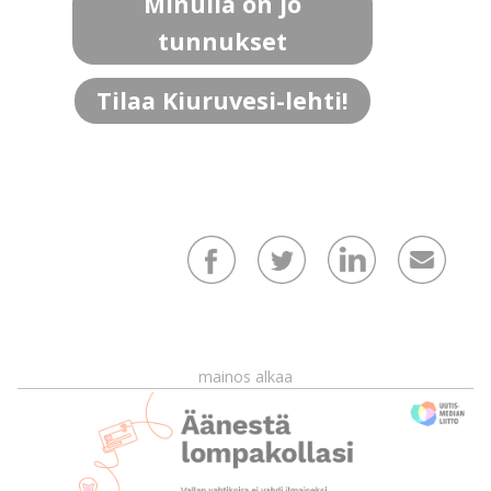
Minulla on jo
tunnukset
Tilaa Kiuruvesi-lehti!
mainos alkaa