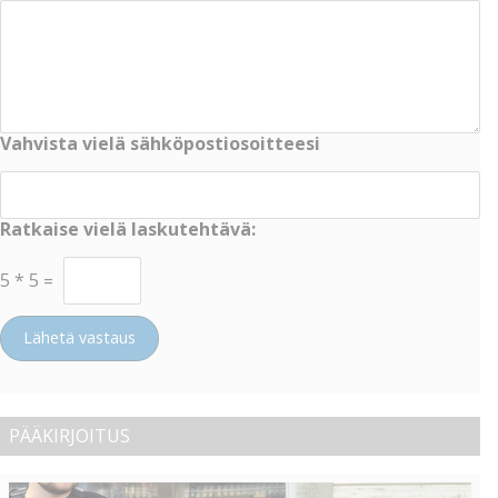
Vahvista vielä sähköpostiosoitteesi
Ratkaise vielä laskutehtävä:
5
*
5
=
Lähetä vastaus
PÄÄKIRJOITUS