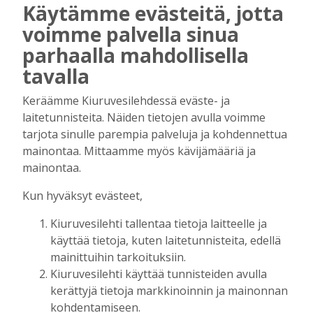
Käytämme evästeitä, jotta
Kiuruvesi liikuttaa ja kasvattaa myös
voimme palvella sinua
menestyjiä
parhaalla mahdollisella
Tilaajille
Toimitus
29.7.2026
08:00
tavalla
Rinnakkaiselosta päällekkäiseloon
Keräämme Kiuruvesilehdessä eväste- ja
Tilaajille
laitetunnisteita. Näiden tietojen avulla voimme
Toimitus
21.7.2026
18:00
tarjota sinulle parempia palveluja ja kohdennettua
mainontaa. Mittaamme myös kävijämääriä ja
Talkoolaiset eivät ole itsestäänselvyys
mainontaa.
Tilaajille
Jaana Selander
15.7.2026
08:00
Kun hyväksyt evästeet,
Miksi yksityisellä on lääkäreitä?
Kiuruvesilehti tallentaa tietoja laitteelle ja
Tilaajille
käyttää tietoja, kuten laitetunnisteita, edellä
Jaana Selander
8.7.2026
08:00
mainittuihin tarkoituksiin.
Kiuruvesilehti käyttää tunnisteiden avulla
kerättyjä tietoja markkinoinnin ja mainonnan
kohdentamiseen.