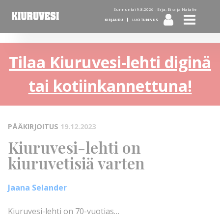
Sunnuntai 9.8.2026 -
Erja, Eira ja Natalie
KIRJAUDU
LUO TUNNUS
Tilaa Kiuruvesi-lehti diginä
tai kotiinkannettuna!
PÄÄKIRJOITUS
19.12.2023
Kiuruvesi-lehti on
kiuruvetisiä varten
Jaana Selander
Kiuruvesi-lehti on 70-vuotias…