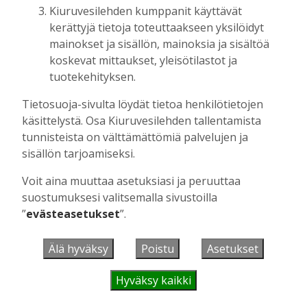
UUSIMMAT
Kiuruvesilehden kumppanit käyttävät
kerättyjä tietoja toteuttaakseen yksilöidyt
MIELIPIDE
7.8. 12:26
mainokset ja sisällön, mainoksia ja sisältöä
Terveisiä eduskuntaan
koskevat mittaukset, yleisötilastot ja
Vilho Ruotsalainen
7.8.2026
12:26
tuotekehityksen.
HYVINVOINTIALUE
7.8. 12:00
Tietosuoja-sivulta löydät tietoa henkilötietojen
Kiuruvedelle ja Iisalmeen
käsittelystä. Osa Kiuruvesilehden tallentamista
ostopalvelulääkäri – tarkoituksena on
tunnisteista on välttämättömiä palvelujen ja
helpottaa kaupunkien lääkäripulaa
sisällön tarjoamiseksi.
Aku Laatikainen
7.8.2026
12:00
Voit aina muuttaa asetuksiasi ja peruuttaa
GOLF
7.8. 11:33
suostumuksesi valitsemalla sivustoilla
Golftapahtuma tuotti jälleen komeasti
”
evästeasetukset
”.
tukea Kiuruveden nuorille – palkittavat
julkaistaan loppuvuodesta
Älä hyväksy
Poistu
Asetukset
Aku Laatikainen
7.8.2026
11:33
KANSALAISOPISTO
7.8. 9:00
Hyväksy kaikki
Kansalaisopiston ja Harkka-kerhojen
uudet lukuvuodet ovat alkamassa –