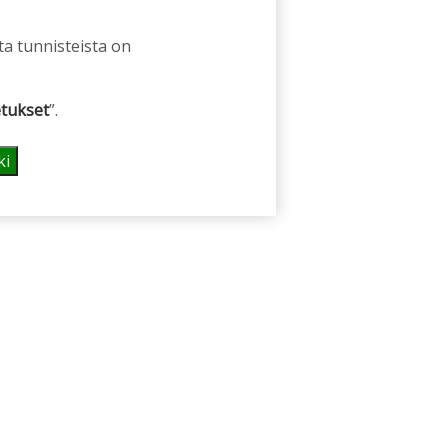
ta tunnisteista on
tukset
”.
ki