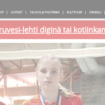
HTI
UUTISET
TALOUS JA POLITIIKKA
KULTTUURI
URHEILU
ruvesi-lehti diginä tai kotiink