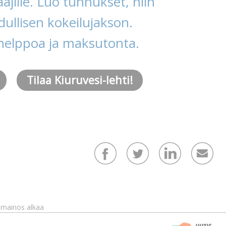
ajille. Luo tunnukset, niin
ullisen kokeilujakson.
helppoa ja maksutonta.
Tilaa Kiuruvesi-lehti!
mainos alkaa