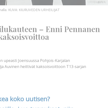
URHEILIJAT
KUVA:
nalla.
KUVA: KIURUVEDEN URHEILIJAT
eilukauteen – Enni Pennanen
 kaksoisvoittoa
täin upeasti Joensuussa Pohjois-Karjalan
lja Auvinen heittivät kaksoisvoittoon T13-sarjan
kea koko uutisen?