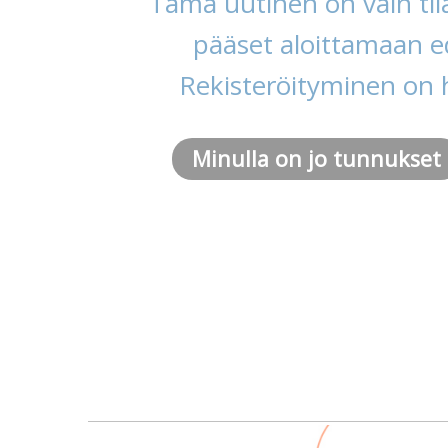
Tämä uutinen on vain tila
pääset aloittamaan ed
Rekisteröityminen on 
Minulla on jo tunnukset