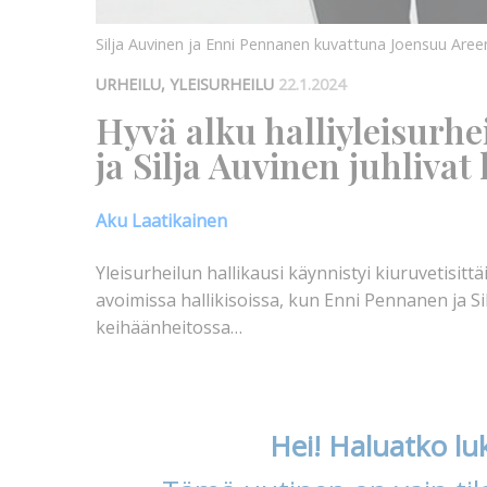
Silja Auvinen ja Enni Pennanen kuvattuna Joensuu Aree
URHEILU, YLEISURHEILU
22.1.2024
Hyvä alku halliyleisurh
ja Silja Auvinen juhlivat
Aku Laatikainen
Yleisurheilun hallikausi käynnistyi kiuruvetisit
avoimissa hallikisoissa, kun Enni Pennanen ja Si
keihäänheitossa…
Hei! Haluatko lu