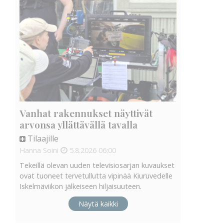
Vanhat rakennukset näyttivät
arvonsa yllättävällä tavalla
Tilaajille
Hanna Soini
5.8.2026
06:00
Tekeillä olevan uuden televisiosarjan kuvaukset
ovat tuoneet tervetullutta vipinää Kiuruvedelle
Iskelmäviikon jälkeiseen hiljaisuuteen.
Näytä kaikki