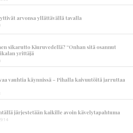
tivät arvonsa yllättävällä tavalla
0
nen sikarutto Kiuruvedellä? “Onhan sitä osannut
ikalan yrittäjä
0
aa vauhtia käynnissä – Pihalla kaivuutöitä jarruttaa
3
tällä järjestetään kaikille avoin kävelytapahtuma
9:14