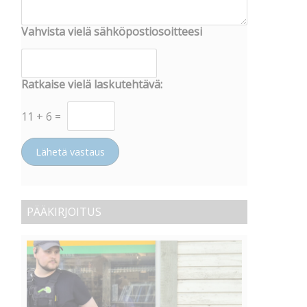
Vahvista vielä sähköpostiosoitteesi
Ratkaise vielä laskutehtävä:
11
+
6
=
Lähetä vastaus
PÄÄKIRJOITUS