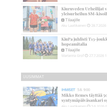
Kiuruveden Urheilijat v
yleisurheilun SM-kisoi
Tilaajille
Aku Laatikainen
28.7.2026
KiuPa juhlisti T13-jouk
hopeamitalia
Tilaajille
Marianna Grof
27.7.2026
1
UUSIMMAT
IHMISET
5.8. 9:00
Mikko Remes täyttää 50 
syntymäpäiväsankari o
Aku Laatikainen
5.8.2026
0