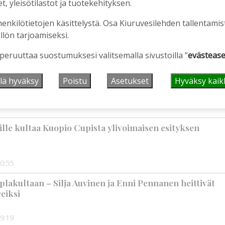
, yleisötilastot ja tuotekehityksen.
henkilötietojen käsittelystä. Osa Kiuruvesilehden tallentamis
llön tarjoamiseksi.
 peruuttaa suostumuksesi valitsemalla sivustoilla ”
evästease
tällä järjestetään kaikille avoin kävelytapahtuma
lä hyväksy
Poistu
Asetukset
Hyväksy kaik
9:14
jille kultaa Kuopio Cupista ylivoimaisen esityksen
0:55
plakultaan – Silja Auvinen ja Enni Pennanen heittivät
eiksi
9:19