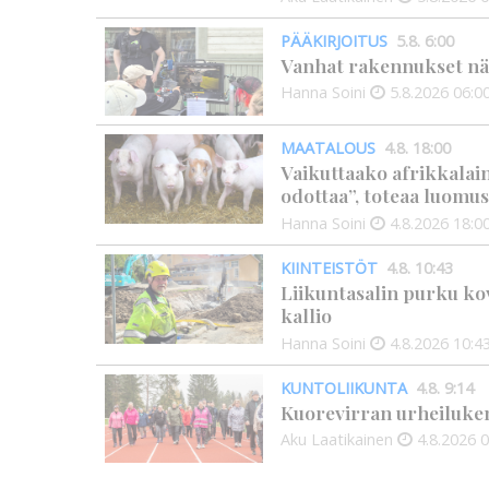
PÄÄKIRJOITUS
5.8. 6:00
Vanhat rakennukset näyt
Hanna Soini
5.8.2026
06:0
MAATALOUS
4.8. 18:00
Vaikuttaako afrikkalai
odottaa”, toteaa luomus
Hanna Soini
4.8.2026
18:0
KIINTEISTÖT
4.8. 10:43
Liikuntasalin purku kov
kallio
Hanna Soini
4.8.2026
10:4
KUNTOLIIKUNTA
4.8. 9:14
Kuorevirran urheiluken
Aku Laatikainen
4.8.2026
0