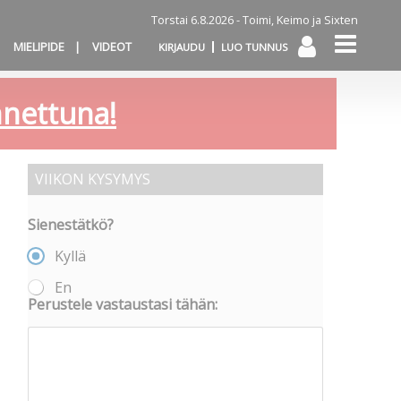
Torstai 6.8.2026 -
Toimi, Keimo ja Sixten
MIELIPIDE
VIDEOT
KIRJAUDU
LUO TUNNUS
annettuna!
VIIKON KYSYMYS
Sienestätkö?
Kyllä
En
Perustele vastaustasi tähän: