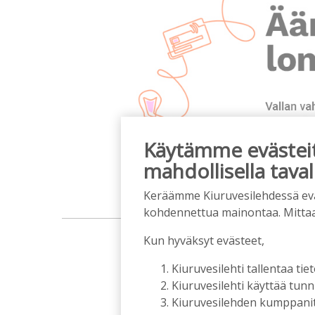
Käytämme evästeitä
mahdollisella taval
Keräämme Kiuruvesilehdessä eväst
kohdennettua mainontaa. Mitta
m
Kun hyväksyt evästeet,
Kiuruvesilehti tallentaa tiet
Kiuruvesilehti käyttää tun
Kiuruvesilehden kumppanit k