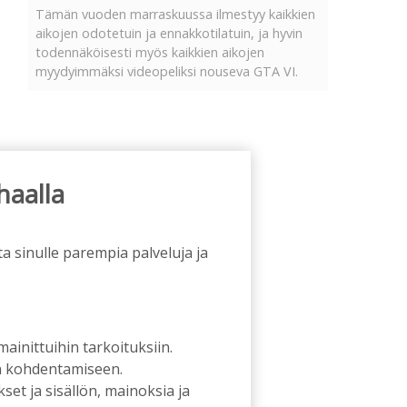
Tämän vuoden marraskuussa ilmestyy kaikkien
aikojen odotetuin ja ennakkotilatuin, ja hyvin
todennäköisesti myös kaikkien aikojen
myydyimmäksi videopeliksi nouseva GTA VI.
haalla
a sinulle parempia palveluja ja
 mainittuihin tarkoituksiin.
an kohdentamiseen.
et ja sisällön, mainoksia ja