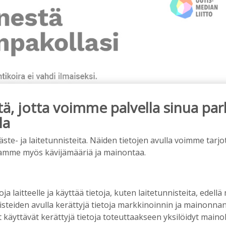
, jotta voimme palvella sinua par
la
e- ja laitetunnisteita. Näiden tietojen avulla voimme tarjot
amme myös kävijämääriä ja mainontaa.
ainos päättyy
oja laitteelle ja käyttää tietoja, kuten laitetunnisteita, edellä
nisteiden avulla kerättyjä tietoja markkinoinnin ja mainonn
äyttävät kerättyjä tietoja toteuttaakseen yksilöidyt mainoks