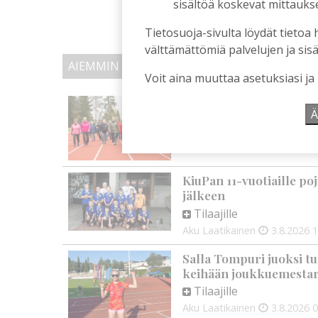
sisältöä koskevat mittaukset
Tietosuoja-sivulta löydät tietoa 
välttämättömiä palvelujen ja sisä
AIEMMIN AIHEESTA
Voit aina muuttaa asetuksiasi ja
Kuorevirran urheiluken
Ä
Tilaajille
Aku Laatikainen
4.8.2026
0
KiuPan 11-vuotiaille po
jälkeen
Tilaajille
Aku Laatikainen
3.8.2026
1
Salla Tompuri juoksi tu
keihään joukkuemestar
Tilaajille
Aku Laatikainen
3.8.2026
0