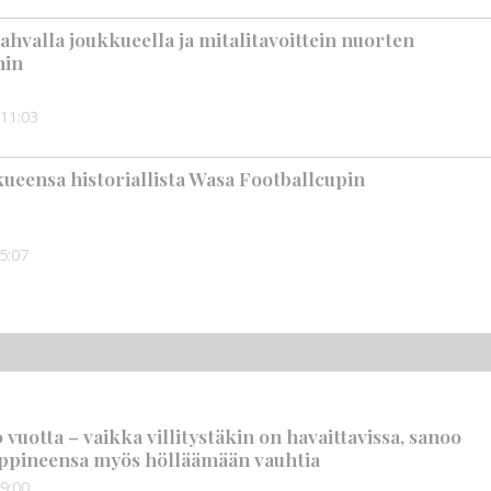
ahvalla joukkueella ja mitalitavoittein nuorten
hin
11:03
kueensa historiallista Wasa Footballcupin
5:07
vuotta – vaikka villitystäkin on havaittavissa, sanoo
ppineensa myös hölläämään vauhtia
9:00