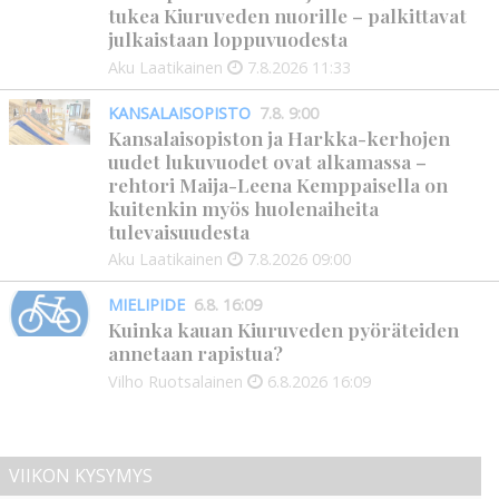
tukea Kiuruveden nuorille – palkittavat
julkaistaan loppuvuodesta
Aku Laatikainen
7.8.2026
11:33
KANSALAISOPISTO
7.8. 9:00
Kansalaisopiston ja Harkka-kerhojen
uudet lukuvuodet ovat alkamassa –
rehtori Maija-Leena Kemppaisella on
kuitenkin myös huolenaiheita
tulevaisuudesta
Aku Laatikainen
7.8.2026
09:00
MIELIPIDE
6.8. 16:09
Kuinka kauan Kiuruveden pyöräteiden
annetaan rapistua?
Vilho Ruotsalainen
6.8.2026
16:09
VIIKON KYSYMYS