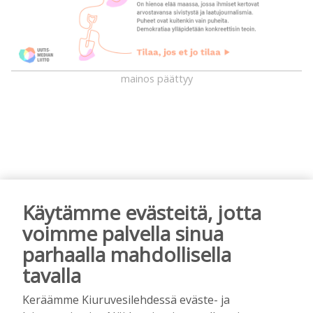
mainos päättyy
Käytämme evästeitä, jotta
voimme palvella sinua
AIEMMIN AIHEESTA
parhaalla mahdollisella
Golftapahtuma tuotti jälleen komeasti
tavalla
tukea Kiuruveden nuorille – palkittavat
julkaistaan loppuvuodesta
Keräämme Kiuruvesilehdessä eväste- ja