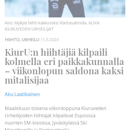
KUVA:
KIURUVEDEN
URHEILIJAT
KUVA:
Aino Myllylä hiihti kakkoseksi Rantasalmella.
KUVA:
KIURUVEDEN URHEILIJAT
HIIHTO, URHEILU
11.3.2024
KiurU:n hiihtäjiä kilpaili
kolmella eri paikkakunnalla
– viikonlopun saldona kaksi
mitalisijaa
Aku Laatikainen
Maaliskuun toisena viikonloppuna Kiuruveden
Urheilijoiden hiihtäjät kilpailivat Espoossa
nuorten SM-kisoissa, Jyväskylässä Ski