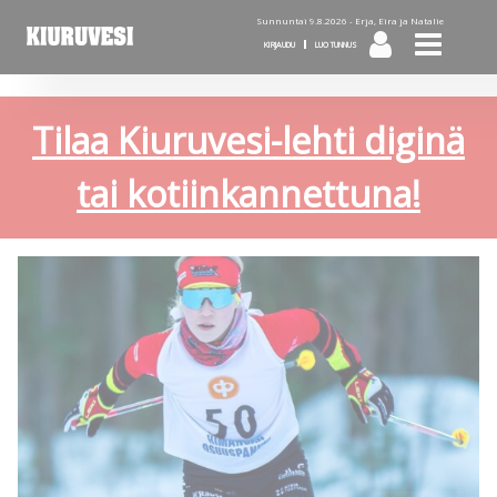
Sunnuntai 9.8.2026 -
Erja, Eira ja Natalie
KIRJAUDU
LUO TUNNUS
Tilaa Kiuruvesi-lehti diginä
tai kotiinkannettuna!