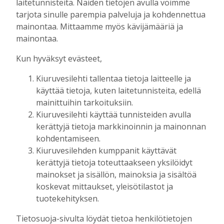
laitetunnisteita. Näiden tietojen avulla voimme
Tilaajille
tarjota sinulle parempia palveluja ja kohdennettua
Aku Laatikainen
7.8.2026
11:33
mainontaa. Mittaamme myös kävijämääriä ja
Kuorevirran urheilukentällä järjestetään
mainontaa.
kaikille avoin kävelytapahtuma
Tilaajille
Kun hyväksyt evästeet,
Aku Laatikainen
4.8.2026
09:14
Kiuruvesilehti tallentaa tietoja laitteelle ja
KiuPan 11-vuotiaille pojille kultaa Kuopio
käyttää tietoja, kuten laitetunnisteita, edellä
Cupista ylivoimaisen esityksen jälkeen
mainittuihin tarkoituksiin.
Tilaajille
Kiuruvesilehti käyttää tunnisteiden avulla
Aku Laatikainen
3.8.2026
10:55
kerättyjä tietoja markkinoinnin ja mainonnan
kohdentamiseen.
Salla Tompuri juoksi tuplakultaan – Silja
Kiuruvesilehden kumppanit käyttävät
Auvinen ja Enni Pennanen heittivät
kerättyjä tietoja toteuttaakseen yksilöidyt
keihään joukkuemestareiksi
mainokset ja sisällön, mainoksia ja sisältöä
Tilaajille
koskevat mittaukset, yleisötilastot ja
Aku Laatikainen
3.8.2026
09:19
tuotekehityksen.
Kiuruveden Urheilijat vahvalla
Tietosuoja-sivulta löydät tietoa henkilötietojen
joukkueella ja mitalitavoittein nuorten