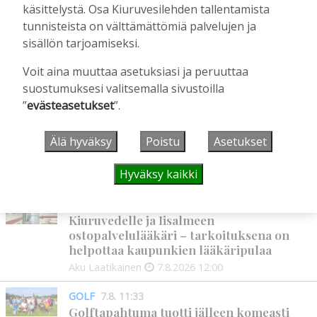
yleisurheilun SM-kisoihin
käsittelystä. Osa Kiuruvesilehden tallentamista
tunnisteista on välttämättömiä palvelujen ja
Tilaajille
sisällön tarjoamiseksi.
Aku Laatikainen
28.7.2026
11:03
Voit aina muuttaa asetuksiasi ja peruuttaa
suostumuksesi valitsemalla sivustoilla
UUSIMMAT
”
evästeasetukset
”.
Älä hyväksy
Poistu
Asetukset
MIELIPIDE
7.8. 12:26
Terveisiä eduskuntaan
Hyväksy kaikki
Vilho Ruotsalainen
7.8.2026
12:26
HYVINVOINTIALUE
7.8. 12:00
Kiuruvedelle ja Iisalmeen
ostopalvelulääkäri – tarkoituksena on
helpottaa kaupunkien lääkäripulaa
Aku Laatikainen
7.8.2026
12:00
GOLF
7.8. 11:33
Golftapahtuma tuotti jälleen komeasti