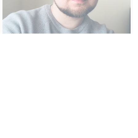
Vähempikin riittäisi?
Aku Laatikainen
31.7.2026
09:00
Tämän vuoden marraskuussa ilmestyy kaikkien aikojen
odotetuin ja ennakkotilatuin, ja hyvin todennäköisesti myös
kaikkien aikojen myydyimmäksi videopeliksi nouseva GTA VI.
Käyntiosoite
:
Kiuruvesi Lehti oy