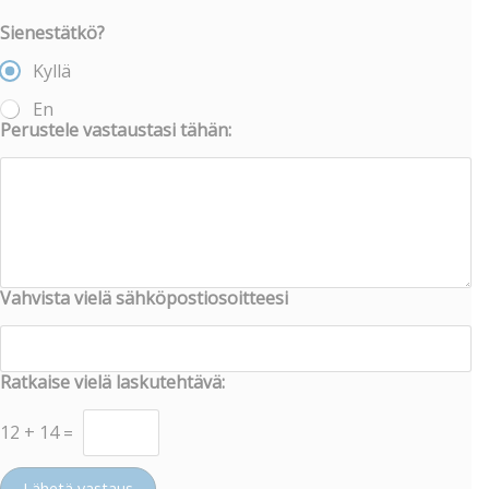
Sienestätkö?
Kyllä
En
Perustele vastaustasi tähän:
Vahvista vielä sähköpostiosoitteesi
Ratkaise vielä laskutehtävä:
12
+
14
=
Lähetä vastaus