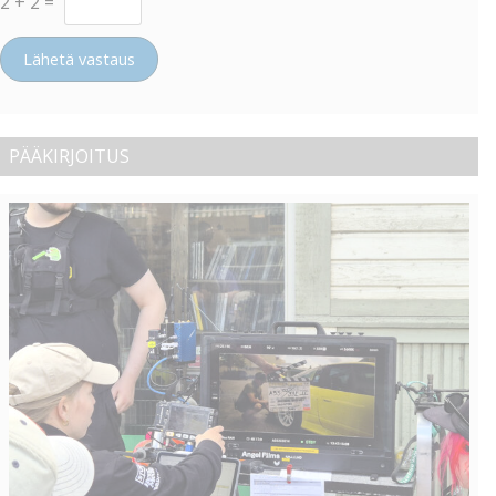
2
+
2
=
Lähetä vastaus
PÄÄKIRJOITUS