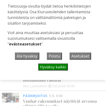
KiuPa juhlisti T13-joukkueensa
Tietosuoja-sivulta löydät tietoa henkilötietojen
historiallista Wasa Footballcupin
käsittelystä. Osa Kiuruvesilehden tallentamista
hopeamitalia
tunnisteista on välttämättömiä palvelujen ja
Tilaajille
sisällön tarjoamiseksi.
Marianna Grof
27.7.2026
15:07
Voit aina muuttaa asetuksiasi ja peruuttaa
suostumuksesi valitsemalla sivustoilla
”
evästeasetukset
”.
UUSIMMAT
Älä hyväksy
Poistu
Asetukset
IHMISET
5.8. 9:00
Mikko Remes täyttää 50 vuotta – vaikka
Hyväksy kaikki
villitystäkin on havaittavissa, sanoo
syntymäpäiväsankari oppineensa myös
hölläämään vauhtia
Aku Laatikainen
5.8.2026
09:00
PÄÄKIRJOITUS
5.8. 6:00
Vanhat rakennukset näyttivät arvonsa
yllättävällä tavalla