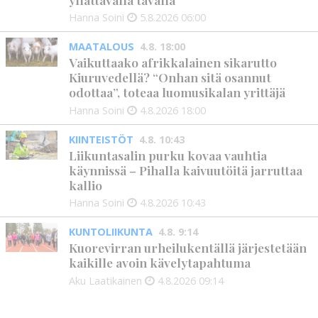
Hanna Soini
5.8.2026
06:00
MAATALOUS
4.8. 18:00
Vaikuttaako afrikkalainen sikarutto
Kiuruvedellä? “Onhan sitä osannut
odottaa”, toteaa luomusikalan yrittäjä
Hanna Soini
4.8.2026
18:00
KIINTEISTÖT
4.8. 10:43
Liikuntasalin purku kovaa vauhtia
käynnissä – Pihalla kaivuutöitä jarruttaa
kallio
Hanna Soini
4.8.2026
10:43
KUNTOLIIKUNTA
4.8. 9:14
Kuorevirran urheilukentällä järjestetään
kaikille avoin kävelytapahtuma
Aku Laatikainen
4.8.2026
09:14