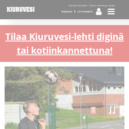
Torstai 6.8.2026 -
Toimi, Keimo ja Sixten
KIRJAUDU
LUO TUNNUS
Tilaa Kiuruvesi-lehti diginä
tai kotiinkannettuna!