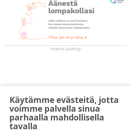
mainos päättyy
Käytämme evästeitä, jotta
voimme palvella sinua
AIEMMIN AIHEESTA
parhaalla mahdollisella
tavalla
Kuorevirran urheilukentällä järjestetään