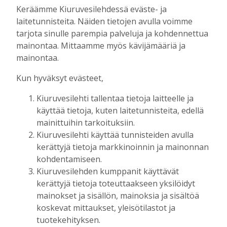
kaikille avoin kävelytapahtuma
Keräämme Kiuruvesilehdessä eväste- ja
Tilaajille
laitetunnisteita. Näiden tietojen avulla voimme
Aku Laatikainen
4.8.2026
09:14
tarjota sinulle parempia palveluja ja kohdennettua
mainontaa. Mittaamme myös kävijämääriä ja
KiuPan 11-vuotiaille pojille kultaa Kuopio
mainontaa.
Cupista ylivoimaisen esityksen jälkeen
Tilaajille
Kun hyväksyt evästeet,
Aku Laatikainen
3.8.2026
10:55
Kiuruvesilehti tallentaa tietoja laitteelle ja
Salla Tompuri juoksi tuplakultaan – Silja
käyttää tietoja, kuten laitetunnisteita, edellä
Auvinen ja Enni Pennanen heittivät
mainittuihin tarkoituksiin.
keihään joukkuemestareiksi
Kiuruvesilehti käyttää tunnisteiden avulla
Tilaajille
kerättyjä tietoja markkinoinnin ja mainonnan
Aku Laatikainen
3.8.2026
09:19
kohdentamiseen.
Kiuruvesilehden kumppanit käyttävät
Kiuruveden Urheilijat vahvalla
joukkueella ja mitalitavoittein nuorten
kerättyjä tietoja toteuttaakseen yksilöidyt
yleisurheilun SM-kisoihin
mainokset ja sisällön, mainoksia ja sisältöä
Tilaajille
koskevat mittaukset, yleisötilastot ja
Aku Laatikainen
28.7.2026
11:03
tuotekehityksen.