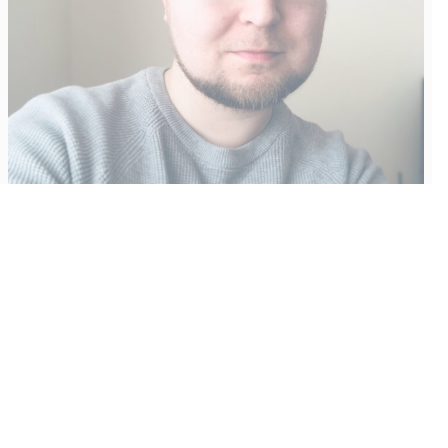
Vähempikin riittäisi?
Aku Laatikainen
31.7.2026
09:00
Tämän vuoden marraskuussa ilmestyy kaikkien aikojen
odotetuin ja ennakkotilatuin, ja hyvin todennäköisesti myös
kaikkien aikojen myydyimmäksi videopeliksi nouseva GTA VI.