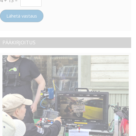
4
+
13
=
Lähetä vastaus
PÄÄKIRJOITUS