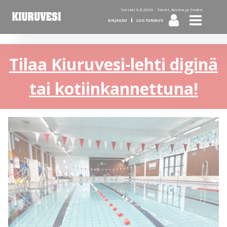
Torstai 6.8.2026 -
Toimi, Keimo ja Sixten
KIRJAUDU
LUO TUNNUS
Tilaa Kiuruvesi-lehti diginä
tai kotiinkannettuna!