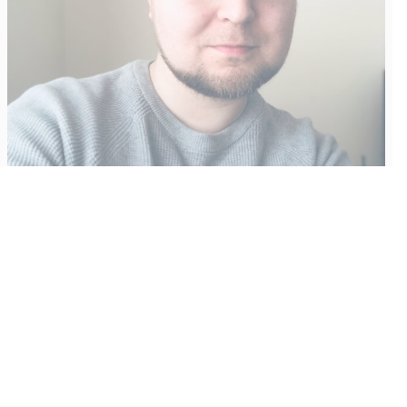
Vähempikin riittäisi?
Aku Laatikainen
31.7.2026
09:00
Tämän vuoden marraskuussa ilmestyy kaikkien aikojen
odotetuin ja ennakkotilatuin, ja hyvin todennäköisesti myös
kaikkien aikojen myydyimmäksi videopeliksi nouseva GTA VI.