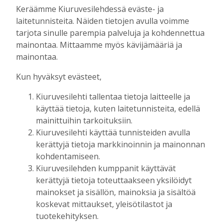
Tilaajille
Keräämme Kiuruvesilehdessä eväste- ja
Aku Laatikainen
4.8.2026
09:14
laitetunnisteita. Näiden tietojen avulla voimme
tarjota sinulle parempia palveluja ja kohdennettua
KiuPan 11-vuotiaille pojille kultaa Kuopio
mainontaa. Mittaamme myös kävijämääriä ja
Cupista ylivoimaisen esityksen jälkeen
mainontaa.
Tilaajille
Aku Laatikainen
3.8.2026
10:55
Kun hyväksyt evästeet,
Salla Tompuri juoksi tuplakultaan – Silja
Kiuruvesilehti tallentaa tietoja laitteelle ja
Auvinen ja Enni Pennanen heittivät
käyttää tietoja, kuten laitetunnisteita, edellä
keihään joukkuemestareiksi
mainittuihin tarkoituksiin.
Tilaajille
Kiuruvesilehti käyttää tunnisteiden avulla
Aku Laatikainen
3.8.2026
09:19
kerättyjä tietoja markkinoinnin ja mainonnan
kohdentamiseen.
Kiuruveden Urheilijat vahvalla
Kiuruvesilehden kumppanit käyttävät
joukkueella ja mitalitavoittein nuorten
yleisurheilun SM-kisoihin
kerättyjä tietoja toteuttaakseen yksilöidyt
mainokset ja sisällön, mainoksia ja sisältöä
Tilaajille
koskevat mittaukset, yleisötilastot ja
Aku Laatikainen
28.7.2026
11:03
tuotekehityksen.