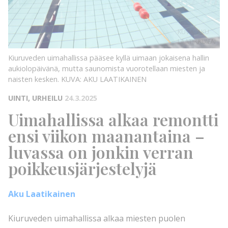
KUVA: AKU
LAATIKAINEN
KUVA:
Kiuruveden uimahallissa pääsee kyllä uimaan jokaisena hallin
aukiolopäivänä, mutta saunomista vuorotellaan miesten ja
naisten kesken.
KUVA: AKU LAATIKAINEN
UINTI, URHEILU
24.3.2025
Uimahallissa alkaa remontti
ensi viikon maanantaina –
luvassa on jonkin verran
poikkeusjärjestelyjä
Aku Laatikainen
Kiuruveden uimahallissa alkaa miesten puolen