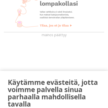
mainos päättyy
Käytämme evästeitä, jotta
voimme palvella sinua
AIEMMIN AIHEESTA
parhaalla mahdollisella
Kuorevirran urheilukentällä järjestetään
tavalla
kaikille avoin kävelytapahtuma