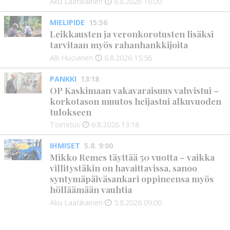
Aku Laatikainen
6.8.2026
16:00
MIELIPIDE
15:56
Leikkausten ja veronkorotusten lisäksi
tarvitaan myös rahanhankkijoita
Alli Huovinen
6.8.2026
15:56
PANKKI
13:18
OP Kaskimaan vakavaraisuus vahvistui –
korkotason muutos heijastui alkuvuoden
tulokseen
Toimitus
6.8.2026
13:18
IHMISET
5.8. 9:00
Mikko Remes täyttää 50 vuotta – vaikka
villitystäkin on havaittavissa, sanoo
syntymäpäiväsankari oppineensa myös
hölläämään vauhtia
Aku Laatikainen
5.8.2026
09:00