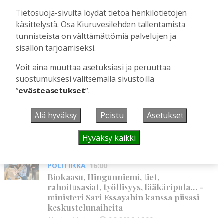
KiuPa juhlisti T13-joukkueensa
historiallista Wasa Footballcupin
Tietosuoja-sivulta löydät tietoa henkilötietojen
hopeamitalia
käsittelystä. Osa Kiuruvesilehden tallentamista
Tilaajille
tunnisteista on välttämättömiä palvelujen ja
Marianna Grof
27.7.2026
15:07
sisällön tarjoamiseksi.
Voit aina muuttaa asetuksiasi ja peruuttaa
suostumuksesi valitsemalla sivustoilla
UUSIMMAT
”
evästeasetukset
”.
MIELIPIDE
16:09
Älä hyväksy
Poistu
Asetukset
Kuinka kauan Kiuruveden pyöräteiden
annetaan rapistua?
Hyväksy kaikki
Vilho Ruotsalainen
6.8.2026
16:09
POLITIIKKA
16:00
Biokaasu, Hingunniemi, tiet,
rahoitusasiat, työllisyys, lääkäripula… –
ministeri Sari Essayahin kanssa piisasi
keskustelunaiheita