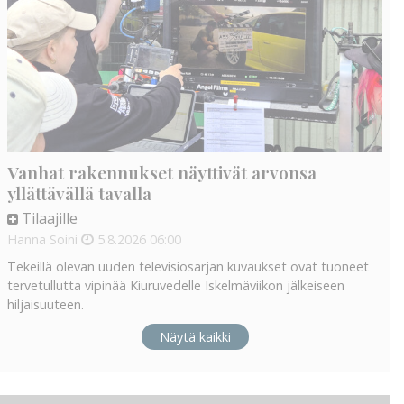
Vanhat rakennukset näyttivät arvonsa
yllättävällä tavalla
Tilaajille
Hanna Soini
5.8.2026
06:00
Tekeillä olevan uuden televisiosarjan kuvaukset ovat tuoneet
tervetullutta vipinää Kiuruvedelle Iskelmäviikon jälkeiseen
hiljaisuuteen.
Näytä kaikki