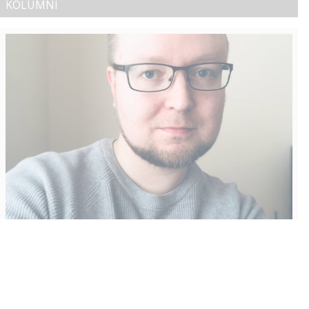
KOLUMNI
Vähempikin riittäisi?
Aku Laatikainen
31.7.2026
09:00
Tämän vuoden marraskuussa ilmestyy kaikkien aikojen