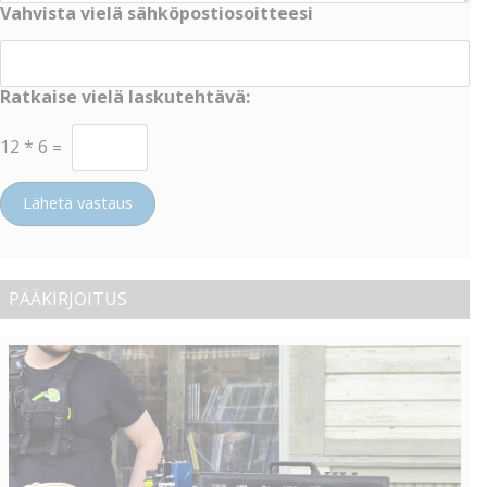
Vahvista vielä sähköpostiosoitteesi
Ratkaise vielä laskutehtävä:
12
*
6
=
Lähetä vastaus
PÄÄKIRJOITUS