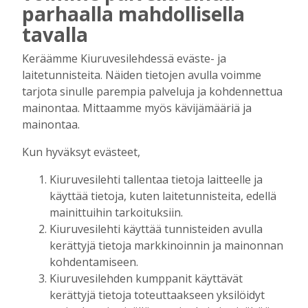
parhaalla mahdollisella
uudet lukuvuodet ovat alkamassa –
rehtori Maija-Leena Kemppaisella on
tavalla
kuitenkin myös huolenaiheita
tulevaisuudesta
Keräämme Kiuruvesilehdessä eväste- ja
Tilaajille
laitetunnisteita. Näiden tietojen avulla voimme
Aku Laatikainen
7.8.2026
09:00
tarjota sinulle parempia palveluja ja kohdennettua
mainontaa. Mittaamme myös kävijämääriä ja
Uuden televisiosarjan kuvauksissa käy
mainontaa.
hyörinä – Katso kuvista, miltä
kuvauspaikalla Kiuruveden keskustassa
Kun hyväksyt evästeet,
näyttää
Tilaajille
Kiuruvesilehti tallentaa tietoja laitteelle ja
Hanna Soini
31.7.2026
14:51
käyttää tietoja, kuten laitetunnisteita, edellä
mainittuihin tarkoituksiin.
Kauppojen perustaminen maaseudulle
Kiuruvesilehti käyttää tunnisteiden avulla
sallittiin 1860-luvun alussa – vähitellen
kerättyjä tietoja markkinoinnin ja mainonnan
kaupanteko levittäytyi koko Kiuruvedelle
kohdentamiseen.
Tilaajille
Kiuruvesilehden kumppanit käyttävät
Jouko Kokkonen
31.7.2026
12:00
kerättyjä tietoja toteuttaakseen yksilöidyt