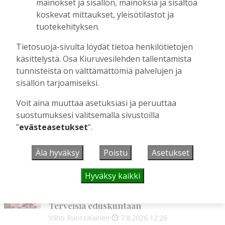
Perinteiset Eloajelut järjestetään ensi
mainokset ja sisällön, mainoksia ja sisältöä
viikolla – luvassa on jälleen monipuolista
koskevat mittaukset, yleisötilastot ja
ohjelmaa
tuotekehityksen.
Tilaajille
Tietosuoja-sivulta löydät tietoa henkilötietojen
Aku Laatikainen
29.7.2026
08:00
käsittelystä. Osa Kiuruvesilehden tallentamista
Äiti ja tytär kirjoittavat sodasta ja
tunnisteista on välttämättömiä palvelujen ja
siirtolaisuudesta – kirjojen päähenkilöt ja
sisällön tarjoamiseksi.
toinen kirjoittaja ovat kotoisin
Kiuruveden Ruutanalta
Voit aina muuttaa asetuksiasi ja peruuttaa
Tilaajille
suostumuksesi valitsemalla sivustoilla
Aku Laatikainen
22.7.2026
11:00
”
evästeasetukset
”.
Älä hyväksy
Poistu
Asetukset
UUSIMMAT
Hyväksy kaikki
MIELIPIDE
7.8. 12:26
Terveisiä eduskuntaan
Vilho Ruotsalainen
7.8.2026
12:26