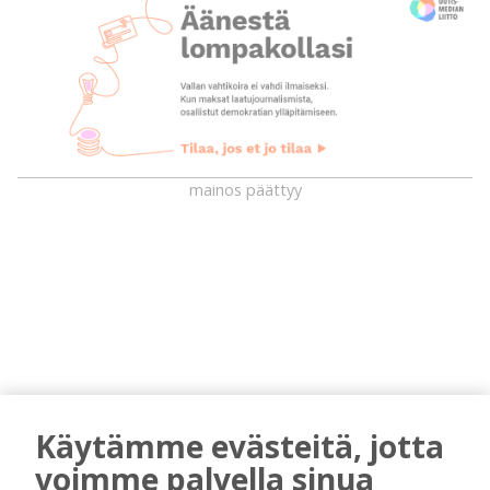
mainos päättyy
AIEMMIN AIHEESTA
Käytämme evästeitä, jotta
voimme palvella sinua
Kansalaisopiston ja Harkka-kerhojen