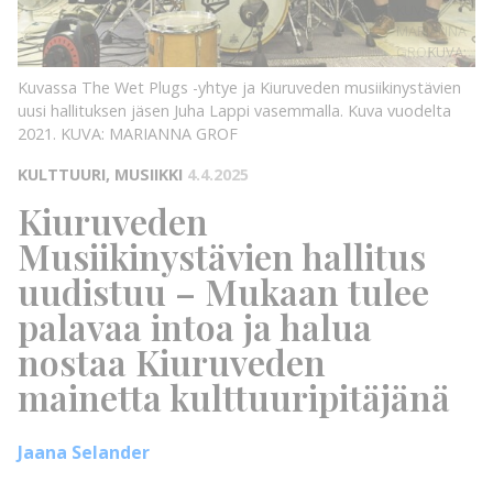
KUVA:
MARIANNA
GROF
KUVA:
Kuvassa The Wet Plugs -yhtye ja Kiuruveden musiikinystävien
uusi hallituksen jäsen Juha Lappi vasemmalla. Kuva vuodelta
2021.
KUVA: MARIANNA GROF
KULTTUURI, MUSIIKKI
4.4.2025
Kiuruveden
Musiikinystävien hallitus
uudistuu – Mukaan tulee
palavaa intoa ja halua
nostaa Kiuruveden
mainetta kulttuuripitäjänä
Jaana Selander