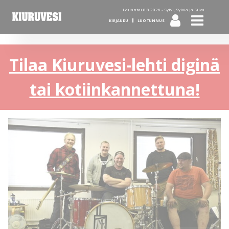
Lauantai 8.8.2026 -
Sylvi, Sylvia ja Silva
KIRJAUDU
LUO TUNNUS
Tilaa Kiuruvesi-lehti diginä
tai kotiinkannettuna!