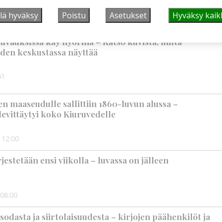
lä hyväksy
Poistu
Asetukset
Hyväksy kaik
9:00
uvauksissa käy hyörinä – Katso kuvista, miltä
den keskustassa näyttää
51
 maaseudulle sallittiin 1860-luvun alussa –
levittäytyi koko Kiuruvedelle
12:00
rjestetään ensi viikolla – luvassa on jälleen
08:00
t sodasta ja siirtolaisuudesta – kirjojen päähenkilöt ja