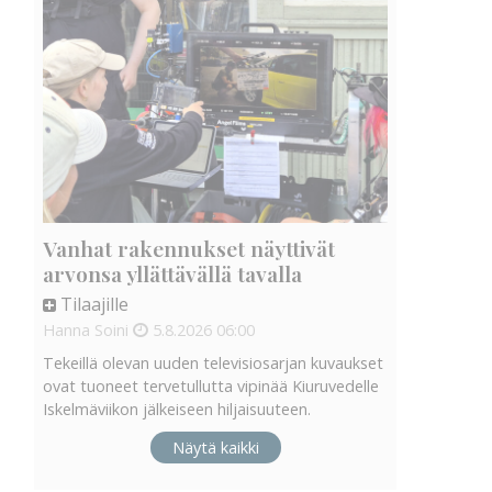
Vanhat rakennukset näyttivät
arvonsa yllättävällä tavalla
Tilaajille
Hanna Soini
5.8.2026
06:00
Tekeillä olevan uuden televisiosarjan kuvaukset
ovat tuoneet tervetullutta vipinää Kiuruvedelle
Iskelmäviikon jälkeiseen hiljaisuuteen.
Näytä kaikki