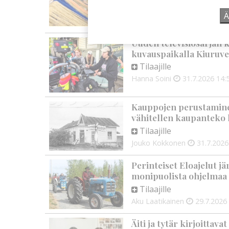
Tilaajille
Ä
Aku Laatikainen
7.8.2026
0
Uuden televisiosarjan k
kuvauspaikalla Kiuruve
Tilaajille
Hanna Soini
31.7.2026
14:
Kauppojen perustaminen
vähitellen kaupanteko 
Tilaajille
Jouko Kokkonen
31.7.2026
Perinteiset Eloajelut jä
monipuolista ohjelmaa
Tilaajille
Aku Laatikainen
29.7.2026
Äiti ja tytär kirjoittava