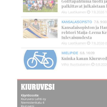
Golftapahtuma tuotti j
palkittavat julkaistaa
Aku Laatikainen
7.8.2026
1
KANSALAISOPISTO
7.8. 9:00
Kansalaisopiston ja Ha
rehtori Maija-Leena Ke
tulevaisuudesta
Aku Laatikainen
7.8.2026
0
MIELIPIDE
6.8. 16:09
Kuinka kauan Kiuruved
Vilho Ruotsalainen
6.8.202
Käyntiosoite
:
Kiuruvesi Lehti oy
Niemistenkatu 4
Kiuruvesi