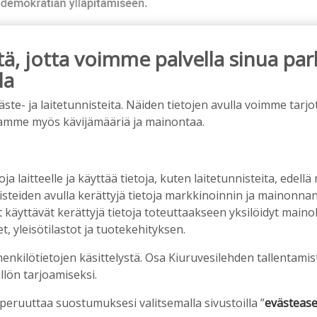
, jotta voimme palvella sinua par
la
ainos päättyy
e- ja laitetunnisteita. Näiden tietojen avulla voimme tarjot
amme myös kävijämääriä ja mainontaa.
oja laitteelle ja käyttää tietoja, kuten laitetunnisteita, edellä
nisteiden avulla kerättyjä tietoja markkinoinnin ja mainonn
äyttävät kerättyjä tietoja toteuttaakseen yksilöidyt mainoks
, yleisötilastot ja tuotekehityksen.
henkilötietojen käsittelystä. Osa Kiuruvesilehden tallentamis
llön tarjoamiseksi.
rkka-kerhojen uudet lukuvuodet ovat alkamassa –
mppaisella on kuitenkin myös huolenaiheita
 peruuttaa suostumuksesi valitsemalla sivustoilla ”
evästease