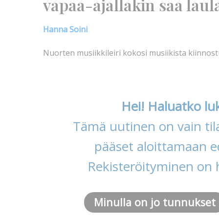
vapaa-ajallakin saa laula
Hanna Soini
Nuorten musiikkileiri kokosi musiikista kiinno
Hei! Haluatko lu
Tämä uutinen on vain tila
pääset aloittamaan ed
Rekisteröityminen on 
Minulla on jo tunnukset