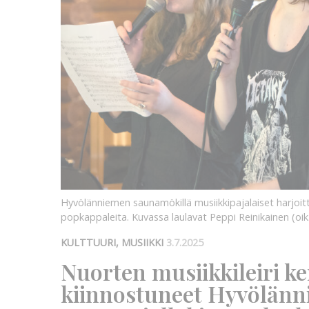
Hyvölänniemen saunamökillä musiikkipajalaiset harjoitt
popkappaleita. Kuvassa laulavat Peppi Reinikainen (oik.
KULTTUURI, MUSIIKKI
3.7.2025
Nuorten musiikkileiri ke
kiinnostuneet Hyvölänni