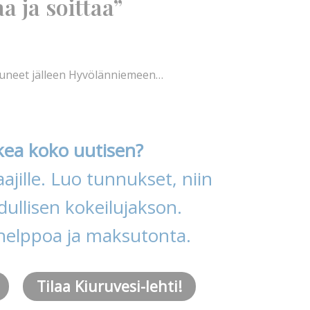
a ja soittaa”
stuneet jälleen Hyvölänniemeen…
kea koko uutisen?
ajille. Luo tunnukset, niin
ullisen kokeilujakson.
helppoa ja maksutonta.
Tilaa Kiuruvesi-lehti!