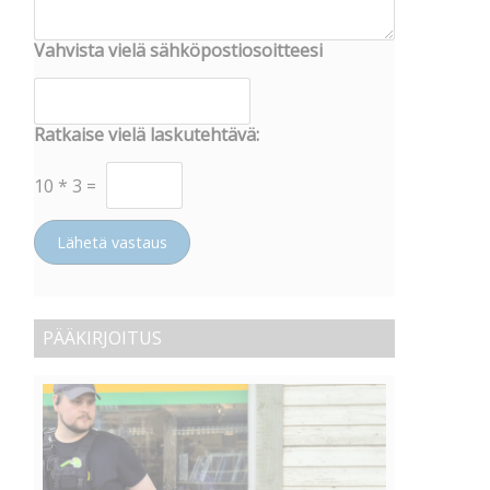
Vahvista vielä sähköpostiosoitteesi
Ratkaise vielä laskutehtävä:
10
*
3
=
Lähetä vastaus
PÄÄKIRJOITUS