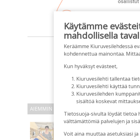
Käytämme evästeitä
mahdollisella taval
m
Keräämme Kiuruvesilehdessä eväst
kohdennettua mainontaa. Mitta
Kun hyväksyt evästeet,
Kiuruvesilehti tallentaa tiet
Kiuruvesilehti käyttää tun
Kiuruvesilehden kumppanit k
sisältöä koskevat mittaukset
AIEMMIN AIHEESTA
Tietosuoja-sivulta löydät tietoa 
välttämättömiä palvelujen ja sisä
Kansalaisopiston ja Ha
rehtori Maija-Leena Ke
Voit aina muuttaa asetuksiasi ja
tulevaisuudesta