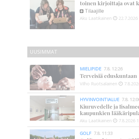
toinen kirjoittaja ovat
Tilaajille
Aku Laatikainen
22.7.2026
UUSIMMAT
MIELIPIDE
7.8. 12:26
Terveisiä eduskuntaan
Vilho Ruotsalainen
7.8.202
HYVINVOINTIALUE
7.8. 12:0
Kiuruvedelle ja Iisalme
kaupunkien lääkäripul
Aku Laatikainen
7.8.2026
1
GOLF
7.8. 11:33