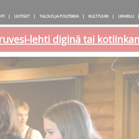
HTI
UUTISET
TALOUS JA POLITIIKKA
KULTTUURI
URHEILU
ruvesi-lehti diginä tai kotiink