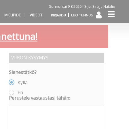
Sunnuntai 9.8.2026 -
Erja, Eira ja Natalie
MIELIPIDE
VIDEOT
KIRJAUDU
LUO TUNNUS
annettuna!
VIIKON KYSYMYS
Sienestätkö?
Kyllä
En
Perustele vastaustasi tähän: