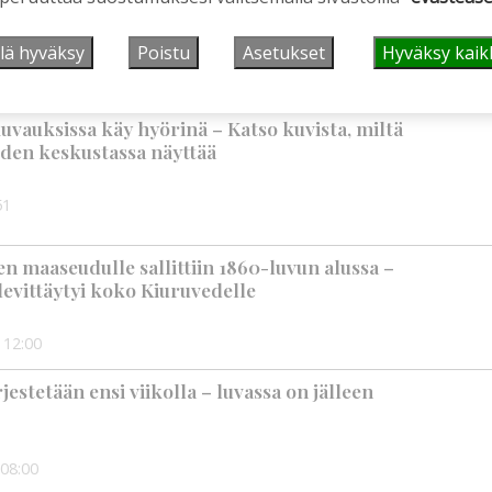
mppaisella on kuitenkin myös huolenaiheita
lä hyväksy
Poistu
Asetukset
Hyväksy kaik
9:00
uvauksissa käy hyörinä – Katso kuvista, miltä
den keskustassa näyttää
51
 maaseudulle sallittiin 1860-luvun alussa –
levittäytyi koko Kiuruvedelle
12:00
rjestetään ensi viikolla – luvassa on jälleen
08:00