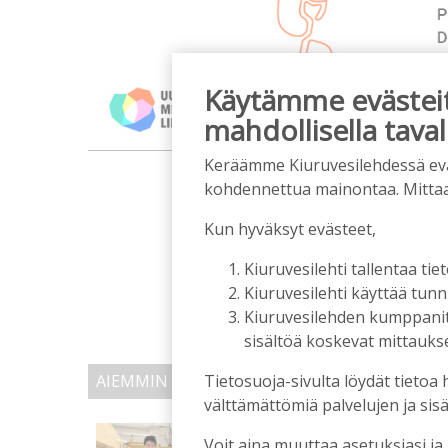
Käytämme evästeitä
mahdollisella taval
m
Keräämme Kiuruvesilehdessä eväst
kohdennettua mainontaa. Mitta
Kun hyväksyt evästeet,
Kiuruvesilehti tallentaa tiet
Kiuruvesilehti käyttää tun
Kiuruvesilehden kumppanit k
sisältöä koskevat mittaukset
Tietosuoja-sivulta löydät tietoa 
AIEMMIN AIHEESTA
välttämättömiä palvelujen ja sisä
Kansalaisopiston ja Ha
Voit aina muuttaa asetuksiasi ja