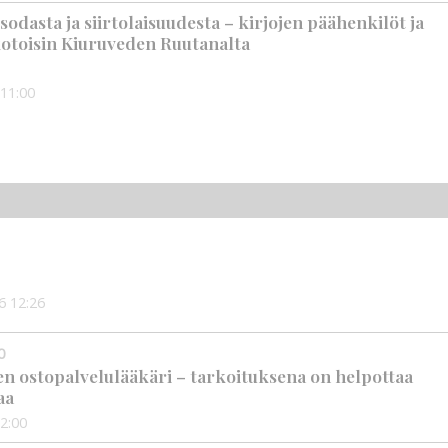
t sodasta ja siirtolaisuudesta – kirjojen päähenkilöt ja
 kotoisin Kiuruveden Ruutanalta
11:00
6
12:26
0
en ostopalvelulääkäri – tarkoituksena on helpottaa
aa
2:00