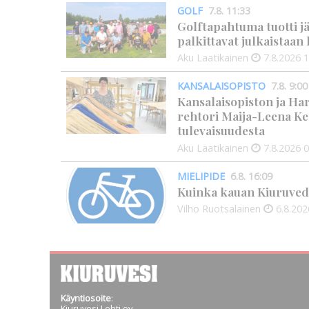
GOLF
7.8. 11:33
Golftapahtuma tuotti j
palkittavat julkaistaa
Aku Laatikainen
7.8.2026
1
KANSALAISOPISTO
7.8. 9:00
Kansalaisopiston ja Ha
rehtori Maija-Leena Ke
tulevaisuudesta
Aku Laatikainen
7.8.2026
0
MIELIPIDE
6.8. 16:09
Kuinka kauan Kiuruved
Vilho Ruotsalainen
6.8.202
Käyntiosoite
:
Kiuruvesi Lehti oy