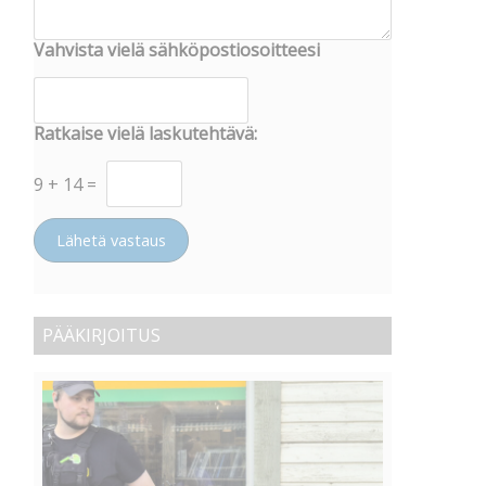
Vahvista vielä sähköpostiosoitteesi
Ratkaise vielä laskutehtävä:
9
+
14
=
Lähetä vastaus
PÄÄKIRJOITUS