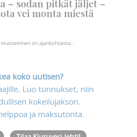
 – sodan pitkät jäljet –
ota vei monta miestä
n muistaminen on ajankohtaista…
kea koko uutisen?
ajille. Luo tunnukset, niin
ullisen kokeilujakson.
helppoa ja maksutonta.
Tilaa Kiuruvesi-lehti!