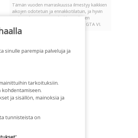
Tämän vuoden marraskuussa ilmestyy kaikkien
aikojen odotetuin ja ennakkotilatuin, ja hyvin
todennäköisesti myös kaikkien aikojen
myydyimmäksi videopeliksi nouseva GTA VI.
haalla
a sinulle parempia palveluja ja
 mainittuihin tarkoituksiin.
an kohdentamiseen.
et ja sisällön, mainoksia ja
ta tunnisteista on
tukset
”.