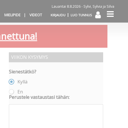
Lauantai 8.8.2026 -
Sylvi, Sylvia ja Silva
MIELIPIDE
VIDEOT
KIRJAUDU
LUO TUNNUS
annettuna!
VIIKON KYSYMYS
Sienestätkö?
Kyllä
En
Perustele vastaustasi tähän: