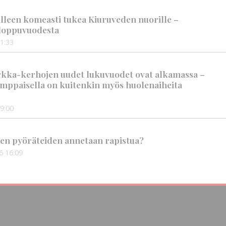
älleen komeasti tukea Kiuruveden nuorille –
n loppuvuodesta
1:33
rkka-kerhojen uudet lukuvuodet ovat alkamassa –
mppaisella on kuitenkin myös huolenaiheita
9:00
en pyöräteiden annetaan rapistua?
6
16:09