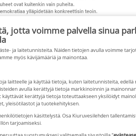
, jotta voimme palvella sinua par
la
ainos päättyy
e- ja laitetunnisteita. Näiden tietojen avulla voimme tarjot
amme myös kävijämääriä ja mainontaa.
oja laitteelle ja käyttää tietoja, kuten laitetunnisteita, edellä
nisteiden avulla kerättyjä tietoja markkinoinnin ja mainonn
äyttävät kerättyjä tietoja toteuttaakseen yksilöidyt mainoks
, yleisötilastot ja tuotekehityksen.
henkilötietojen käsittelystä. Osa Kiuruvesilehden tallentamis
llön tarjoamiseksi.
rkka-kerhojen uudet lukuvuodet ovat alkamassa –
 peruuttaa suostumuksesi valitsemalla sivustoilla ”
evästease