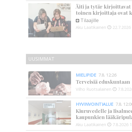
Äiti ja tytär kirjoittava
toinen kirjoittaja ovat
Tilaajille
Aku Laatikainen
22.7.2026
UUSIMMAT
MIELIPIDE
7.8. 12:26
Terveisiä eduskuntaan
Vilho Ruotsalainen
7.8.202
HYVINVOINTIALUE
7.8. 12:0
Kiuruvedelle ja Iisalme
kaupunkien lääkäripul
Aku Laatikainen
7.8.2026
1