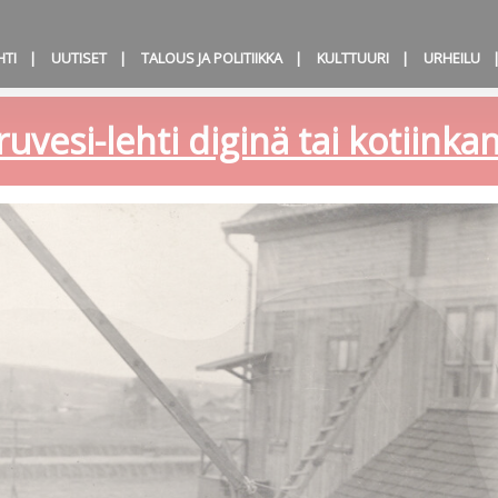
HTI
UUTISET
TALOUS JA POLITIIKKA
KULTTUURI
URHEILU
ruvesi-lehti diginä tai kotiink