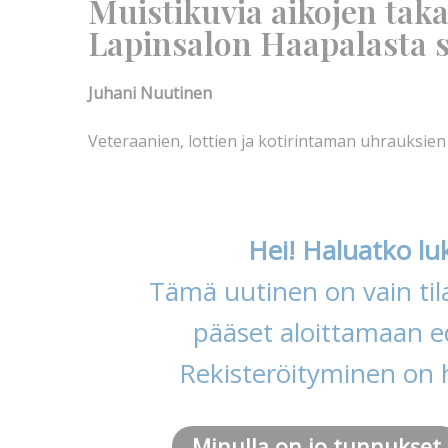
Muistikuvia aikojen takaa
Lapinsalon Haapalasta s
Juhani Nuutinen
Veteraanien, lottien ja kotirintaman uhrauksie
Hei! Haluatko lu
Tämä uutinen on vain tila
pääset aloittamaan ed
Rekisteröityminen on 
Minulla on jo tunnukset