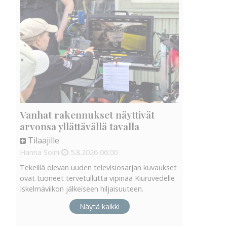
Vanhat rakennukset näyttivät
arvonsa yllättävällä tavalla
Tilaajille
Hanna Soini
5.8.2026
06:00
Tekeillä olevan uuden televisiosarjan kuvaukset
ovat tuoneet tervetullutta vipinää Kiuruvedelle
Iskelmäviikon jälkeiseen hiljaisuuteen.
Näytä kaikki