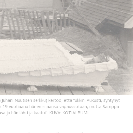
KUVA:
KOTIALBUMI
KUVA:
uhani Nuutisen serkku) kertoo, että ”ukkini Aukusti, syntynyt
hteä 19-vuotiaana hänen sijaansa vapaussotaan, mutta Samppa
 ja hän lähti ja kaatui”.
KUVA: KOTIALBUMI