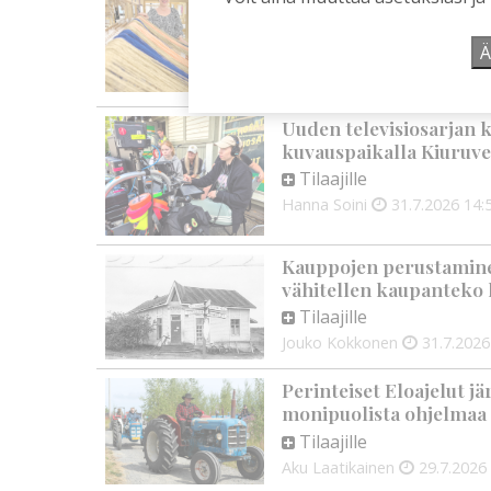
rehtori Maija-Leena Ke
tulevaisuudesta
Ä
Tilaajille
Aku Laatikainen
7.8.2026
0
Uuden televisiosarjan k
kuvauspaikalla Kiuruve
Tilaajille
Hanna Soini
31.7.2026
14:
Kauppojen perustaminen
vähitellen kaupanteko 
Tilaajille
Jouko Kokkonen
31.7.2026
Perinteiset Eloajelut jä
monipuolista ohjelmaa
Tilaajille
Aku Laatikainen
29.7.2026