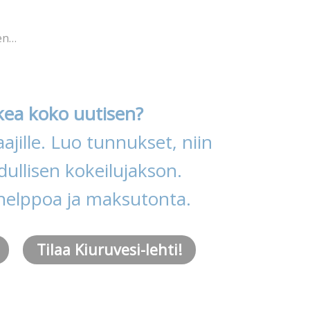
en…
kea koko uutisen?
ajille. Luo tunnukset, niin
ullisen kokeilujakson.
helppoa ja maksutonta.
Tilaa Kiuruvesi-lehti!