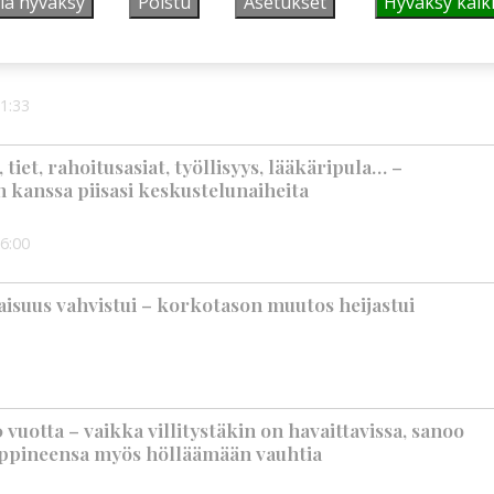
lä hyväksy
Poistu
Asetukset
Hyväksy kaik
älleen komeasti tukea Kiuruveden nuorille –
n loppuvuodesta
1:33
iet, rahoitusasiat, työllisyys, lääkäripula… –
n kanssa piisasi keskustelunaiheita
6:00
suus vahvistui – korkotason muutos heijastui
vuotta – vaikka villitystäkin on havaittavissa, sanoo
ppineensa myös hölläämään vauhtia