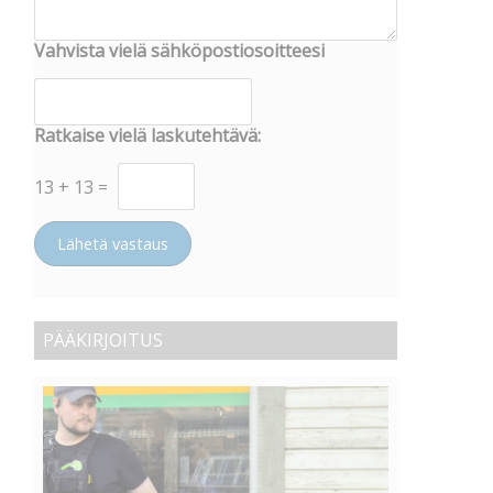
Vahvista vielä sähköpostiosoitteesi
Ratkaise vielä laskutehtävä:
13
+
13
=
Lähetä vastaus
PÄÄKIRJOITUS