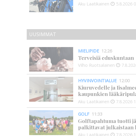
Aku Laatikainen
5.8.2026
0
UUSIMMAT
MIELIPIDE
12:26
Terveisiä eduskuntaan
Vilho Ruotsalainen
7.8.202
HYVINVOINTIALUE
12:00
Kiuruvedelle ja Iisalme
kaupunkien lääkäripul
Aku Laatikainen
7.8.2026
1
GOLF
11:33
Golftapahtuma tuotti j
palkittavat julkaistaa
Aku Laatikainen
7.8.2026
1