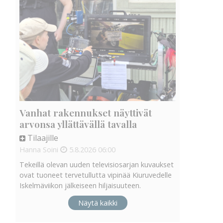
Vanhat rakennukset näyttivät
arvonsa yllättävällä tavalla
Tilaajille
Hanna Soini
5.8.2026
06:00
Tekeillä olevan uuden televisiosarjan kuvaukset
ovat tuoneet tervetullutta vipinää Kiuruvedelle
Iskelmäviikon jälkeiseen hiljaisuuteen.
Näytä kaikki