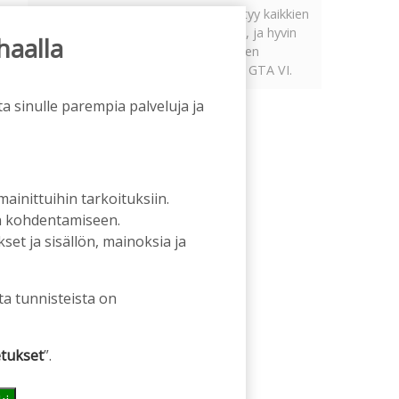
Tämän vuoden marraskuussa ilmestyy kaikkien
aikojen odotetuin ja ennakkotilatuin, ja hyvin
haalla
todennäköisesti myös kaikkien aikojen
myydyimmäksi videopeliksi nouseva GTA VI.
a sinulle parempia palveluja ja
 mainittuihin tarkoituksiin.
an kohdentamiseen.
et ja sisällön, mainoksia ja
ta tunnisteista on
tukset
”.