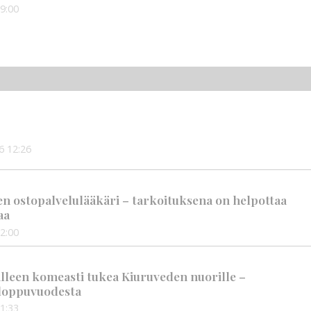
9:00
6
12:26
en ostopalvelulääkäri – tarkoituksena on helpottaa
aa
2:00
älleen komeasti tukea Kiuruveden nuorille –
n loppuvuodesta
1:33