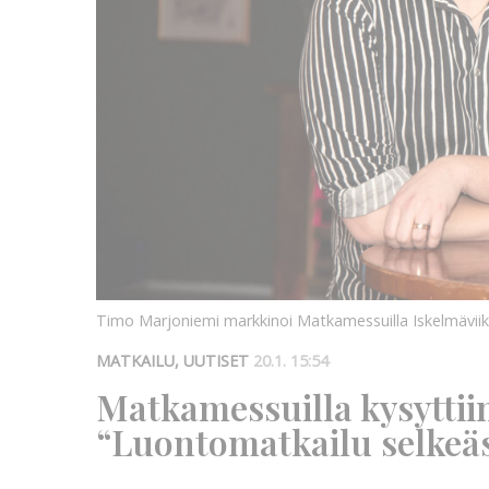
Timo Marjoniemi markkinoi Matkamessuilla Iskelmävii
MATKAILU, UUTISET
20.1. 15:54
Matkamessuilla kysytti
“Luontomatkailu selkeäs