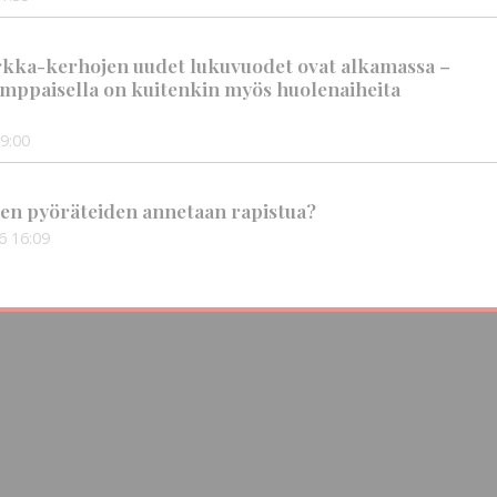
rkka-kerhojen uudet lukuvuodet ovat alkamassa –
mppaisella on kuitenkin myös huolenaiheita
9:00
en pyöräteiden annetaan rapistua?
6
16:09