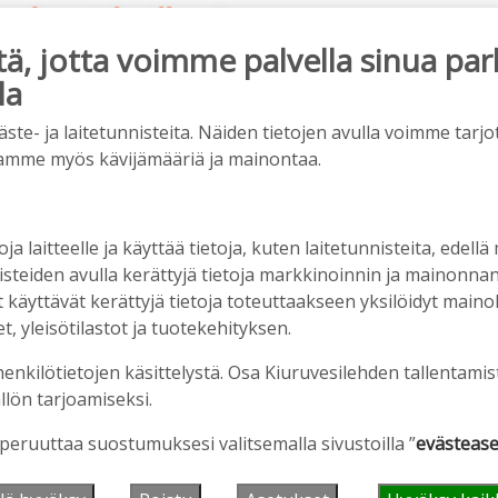
, jotta voimme palvella sinua par
la
ainos päättyy
e- ja laitetunnisteita. Näiden tietojen avulla voimme tarjot
amme myös kävijämääriä ja mainontaa.
oja laitteelle ja käyttää tietoja, kuten laitetunnisteita, edellä
nisteiden avulla kerättyjä tietoja markkinoinnin ja mainonn
äyttävät kerättyjä tietoja toteuttaakseen yksilöidyt mainoks
, yleisötilastot ja tuotekehityksen.
henkilötietojen käsittelystä. Osa Kiuruvesilehden tallentamis
en ostopalvelulääkäri – tarkoituksena on helpottaa
llön tarjoamiseksi.
aa
 peruuttaa suostumuksesi valitsemalla sivustoilla ”
evästease
2:00