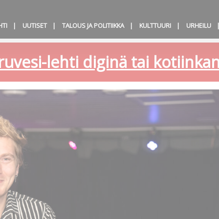
HTI
UUTISET
TALOUS JA POLITIIKKA
KULTTUURI
URHEILU
ruvesi-lehti diginä tai kotiink