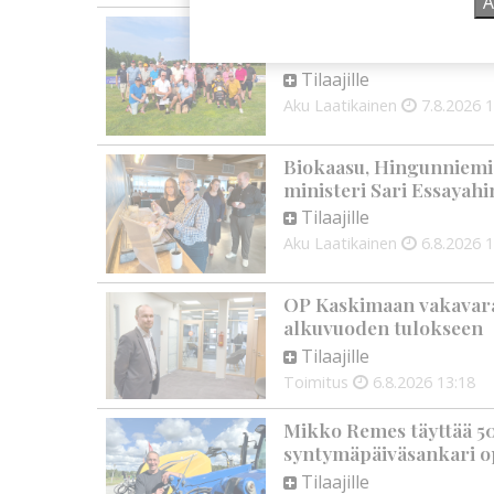
Ä
Golftapahtuma tuotti j
palkittavat julkaistaa
Tilaajille
Aku Laatikainen
7.8.2026
1
Biokaasu, Hingunniemi, t
ministeri Sari Essayahi
Tilaajille
Aku Laatikainen
6.8.2026
1
OP Kaskimaan vakavarai
alkuvuoden tulokseen
Tilaajille
Toimitus
6.8.2026
13:18
Mikko Remes täyttää 50 
syntymäpäiväsankari o
Tilaajille