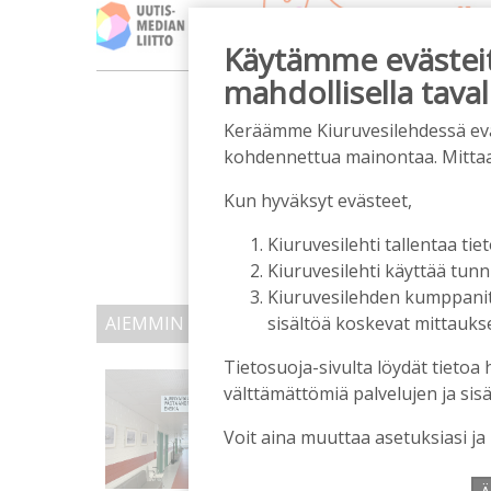
Käytämme evästeitä
mahdollisella taval
m
Keräämme Kiuruvesilehdessä eväst
kohdennettua mainontaa. Mitta
Kun hyväksyt evästeet,
Kiuruvesilehti tallentaa tiet
Kiuruvesilehti käyttää tun
Kiuruvesilehden kumppanit k
sisältöä koskevat mittaukset
AIEMMIN AIHEESTA
Tietosuoja-sivulta löydät tietoa 
Kiuruvedelle ja Iisalme
välttämättömiä palvelujen ja sisä
kaupunkien lääkäripul
Tilaajille
Voit aina muuttaa asetuksiasi ja
Aku Laatikainen
7.8.2026
1