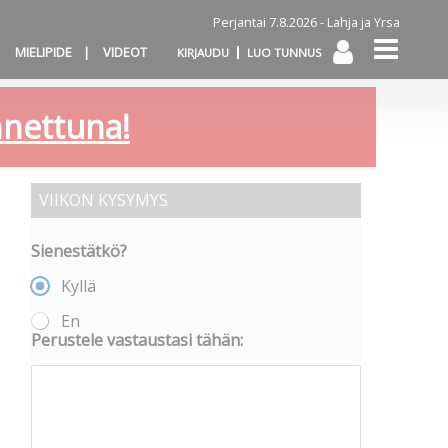
Perjantai 7.8.2026 -
Lahja ja Yrsa
MIELIPIDE
VIDEOT
KIRJAUDU
LUO TUNNUS
annettuna!
VIIKON KYSYMYS
Sienestätkö?
Kyllä
En
Perustele vastaustasi tähän: