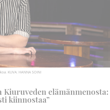
KUVA:
HANNA
SOINI
KUVA:
kkoa.
KUVA: HANNA SOINI
in Kiuruveden elämänmenosta:
ti kiinnostaa”