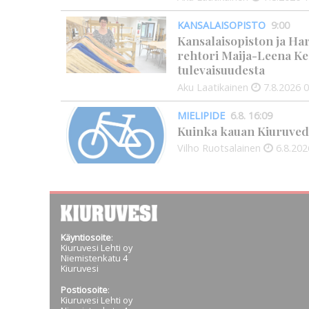
KANSALAISOPISTO
9:00
Kansalaisopiston ja Ha
rehtori Maija-Leena Ke
tulevaisuudesta
Aku Laatikainen
7.8.2026
0
MIELIPIDE
6.8. 16:09
Kuinka kauan Kiuruved
Vilho Ruotsalainen
6.8.202
Käyntiosoite
:
Kiuruvesi Lehti oy
Niemistenkatu 4
Kiuruvesi
Postiosoite
:
Kiuruvesi Lehti oy