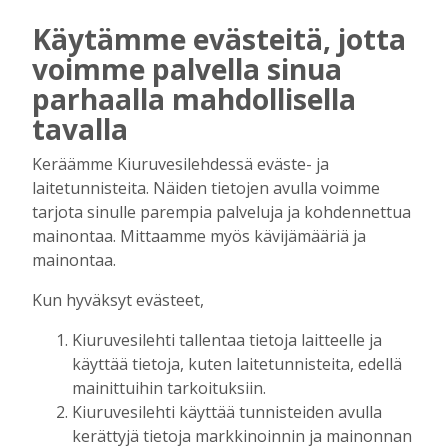
Hupihalliin kyllä riittää rahaa
Käytämme evästeitä, jotta
Tilaajille
voimme palvella sinua
Kirsi Haapea
18.7.2026
09:00
parhaalla mahdollisella
tavalla
Jet lagia ilman ulkomaanreissua
Tilaajille
Keräämme Kiuruvesilehdessä eväste- ja
Aku Laatikainen
12.7.2026
10:00
laitetunnisteita. Näiden tietojen avulla voimme
tarjota sinulle parempia palveluja ja kohdennettua
mainontaa. Mittaamme myös kävijämääriä ja
Enää kolme viikkoa
mainontaa.
Tilaajille
Jaana Selander
1.7.2026
08:38
Kun hyväksyt evästeet,
Tärkeintä ei ole voitto, vaan olla osa
Kiuruvesilehti tallentaa tietoja laitteelle ja
tarinaa
käyttää tietoja, kuten laitetunnisteita, edellä
Tilaajille
mainittuihin tarkoituksiin.
Jaana Selander
10.6.2026
09:18
Kiuruvesilehti käyttää tunnisteiden avulla
kerättyjä tietoja markkinoinnin ja mainonnan