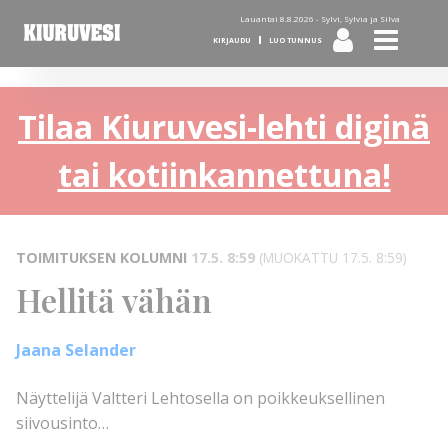
Lauantai 8.8.2026 -
Sylvi, Sylvia ja Silva
KIRJAUDU
LUO TUNNUS
Tilaa Kiuruvesi-lehti diginä
tai kotiinkannettuna!
TOIMITUKSEN KOLUMNI
17.5. 8:59
(MUOKATTU 17.5. 8:59)
Hellitä vähän
Jaana Selander
Näyttelijä Valtteri Lehtosella on poikkeuksellinen
siivousinto…