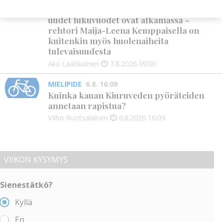
Kansalaisopiston ja Harkka-kerhojen
uudet lukuvuodet ovat alkamassa –
rehtori Maija-Leena Kemppaisella on
kuitenkin myös huolenaiheita
tulevaisuudesta
Aku Laatikainen
7.8.2026
09:00
MIELIPIDE
6.8. 16:09
Kuinka kauan Kiuruveden pyöräteiden
annetaan rapistua?
Vilho Ruotsalainen
6.8.2026
16:09
VIIKON KYSYMYS
Sienestätkö?
Kyllä
En