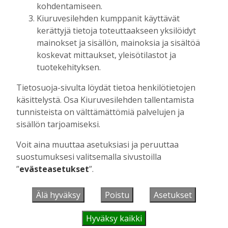
kohdentamiseen.
Kiuruvesilehden kumppanit käyttävät
UUSIMMAT
kerättyjä tietoja toteuttaakseen yksilöidyt
mainokset ja sisällön, mainoksia ja sisältöä
MIELIPIDE
7.8. 12:26
koskevat mittaukset, yleisötilastot ja
Terveisiä eduskuntaan
tuotekehityksen.
Vilho Ruotsalainen
7.8.2026
12:26
Tietosuoja-sivulta löydät tietoa henkilötietojen
HYVINVOINTIALUE
7.8. 12:00
käsittelystä. Osa Kiuruvesilehden tallentamista
Kiuruvedelle ja Iisalmeen
tunnisteista on välttämättömiä palvelujen ja
ostopalvelulääkäri – tarkoituksena on
sisällön tarjoamiseksi.
helpottaa kaupunkien lääkäripulaa
Aku Laatikainen
7.8.2026
12:00
Voit aina muuttaa asetuksiasi ja peruuttaa
suostumuksesi valitsemalla sivustoilla
GOLF
7.8. 11:33
”
evästeasetukset
”.
Golftapahtuma tuotti jälleen komeasti
tukea Kiuruveden nuorille – palkittavat
julkaistaan loppuvuodesta
Älä hyväksy
Poistu
Asetukset
Aku Laatikainen
7.8.2026
11:33
Hyväksy kaikki
KANSALAISOPISTO
7.8. 9:00