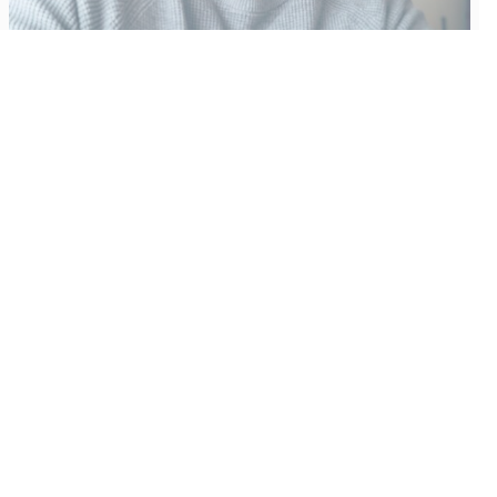
Vähempikin riittäisi?
Aku Laatikainen
31.7.2026
09:00
Tämän vuoden marraskuussa ilmestyy kaikkien aikojen
odotetuin ja ennakkotilatuin, ja hyvin todennäköisesti myös
kaikkien aikojen myydyimmäksi videopeliksi nouseva GTA VI.
Käyntiosoite
:
Kiuruvesi Lehti oy
Niemistenkatu 4
Kiuruvesi
Postiosoite
:
Kiuruvesi Lehti oy
Niemistenkatu 4
74700 Kiuruvesi