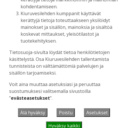
kohdentamiseen.
Kiuruvesilehden kumppanit käyttävät
UUSIMMAT
kerättyjä tietoja toteuttaakseen yksilöidyt
mainokset ja sisällön, mainoksia ja sisältöä
koskevat mittaukset, yleisötilastot ja
MIELIPIDE
12:26
Terveisiä eduskuntaan
tuotekehityksen.
Vilho Ruotsalainen
7.8.2026
12:26
Tietosuoja-sivulta löydät tietoa henkilötietojen
käsittelystä. Osa Kiuruvesilehden tallentamista
HYVINVOINTIALUE
12:00
Kiuruvedelle ja Iisalmeen
tunnisteista on välttämättömiä palvelujen ja
ostopalvelulääkäri – tarkoituksena on
sisällön tarjoamiseksi.
helpottaa kaupunkien lääkäripulaa
Voit aina muuttaa asetuksiasi ja peruuttaa
Aku Laatikainen
7.8.2026
12:00
suostumuksesi valitsemalla sivustoilla
GOLF
11:33
”
evästeasetukset
”.
Golftapahtuma tuotti jälleen komeasti
tukea Kiuruveden nuorille – palkittavat
Älä hyväksy
Poistu
Asetukset
julkaistaan loppuvuodesta
Aku Laatikainen
7.8.2026
11:33
Hyväksy kaikki