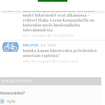
KANSALAISOPISTO
9:00
Kansalaisopiston ja Harkka-kerhojen
uudet lukuvuodet ovat alkamassa –
rehtori Maija-Leena Kemppaisella on
kuitenkin myös huolenaiheita
tulevaisuudesta
Aku Laatikainen
7.8.2026
09:00
MIELIPIDE
6.8. 16:09
Kuinka kauan Kiuruveden pyöräteiden
annetaan rapistua?
Vilho Ruotsalainen
6.8.2026
16:09
VIIKON KYSYMYS
Sienestätkö?
Kyllä