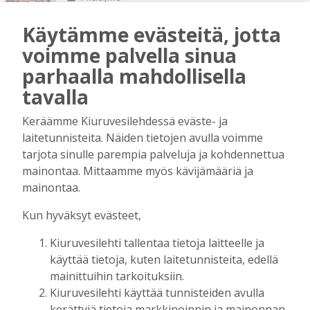
Vilho Ruotsalainen
7.8.2026
12:26
Käytämme evästeitä, jotta
Kuinka kauan Kiuruveden pyöräteiden
voimme palvella sinua
annetaan rapistua?
parhaalla mahdollisella
Tilaajille
Vilho Ruotsalainen
6.8.2026
16:09
tavalla
Leikkausten ja veronkorotusten lisäksi
Keräämme Kiuruvesilehdessä eväste- ja
tarvitaan myös rahanhankkijoita
laitetunnisteita. Näiden tietojen avulla voimme
Tilaajille
tarjota sinulle parempia palveluja ja kohdennettua
Alli Huovinen
6.8.2026
15:56
mainontaa. Mittaamme myös kävijämääriä ja
mainontaa.
Onko Helsinki koko Suomi?
Tilaajille
Kun hyväksyt evästeet,
Vilho Ruotsalainen
29.7.2026
15:40
Kiuruvesilehti tallentaa tietoja laitteelle ja
Kunta on asukkaidensa ja kyliensä summa
käyttää tietoja, kuten laitetunnisteita, edellä
Tilaajille
mainittuihin tarkoituksiin.
Suvi Louhelainen
29.7.2026
15:35
Kiuruvesilehti käyttää tunnisteiden avulla
kerättyjä tietoja markkinoinnin ja mainonnan