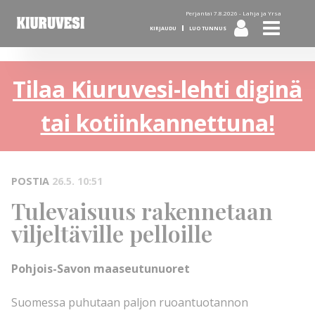
Perjantai 7.8.2026 -
Lahja ja Yrsa
KIRJAUDU
LUO TUNNUS
Tilaa Kiuruvesi-lehti diginä
tai kotiinkannettuna!
POSTIA
26.5. 10:51
Tulevaisuus rakennetaan
viljeltäville pelloille
Pohjois-Savon maaseutunuoret
Suomessa puhutaan paljon ruoantuotannon