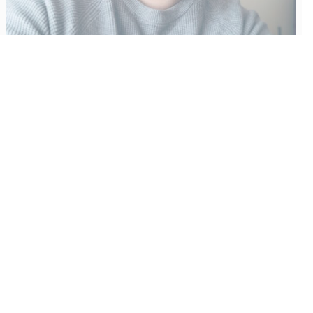
Vähempikin riittäisi?
Aku Laatikainen
31.7.2026
09:00
Tämän vuoden marraskuussa ilmestyy kaikkien aikojen
odotetuin ja ennakkotilatuin, ja hyvin todennäköisesti myös
kaikkien aikojen myydyimmäksi videopeliksi nouseva GTA VI.
Käyntiosoite
:
Kiuruvesi Lehti oy
Niemistenkatu 4
Kiuruvesi
Postiosoite
:
Kiuruvesi Lehti oy