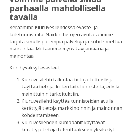
AIEMMIN AIHEESTA
parhaalla mahdollisella
tavalla
Kiuruvedelle ja Iisalmeen
ostopalvelulääkäri – tarkoituksena on
Keräämme Kiuruvesilehdessä eväste- ja
helpottaa kaupunkien lääkäripulaa
laitetunnisteita. Näiden tietojen avulla voimme
Tilaajille
tarjota sinulle parempia palveluja ja kohdennettua
Aku Laatikainen
7.8.2026
12:00
mainontaa. Mittaamme myös kävijämääriä ja
Golftapahtuma tuotti jälleen komeasti
mainontaa.
tukea Kiuruveden nuorille – palkittavat
julkaistaan loppuvuodesta
Kun hyväksyt evästeet,
Tilaajille
Kiuruvesilehti tallentaa tietoja laitteelle ja
Aku Laatikainen
7.8.2026
11:33
käyttää tietoja, kuten laitetunnisteita, edellä
Biokaasu, Hingunniemi, tiet,
mainittuihin tarkoituksiin.
rahoitusasiat, työllisyys, lääkäripula… –
Kiuruvesilehti käyttää tunnisteiden avulla
ministeri Sari Essayahin kanssa piisasi
kerättyjä tietoja markkinoinnin ja mainonnan
keskustelunaiheita
kohdentamiseen.
Tilaajille
Kiuruvesilehden kumppanit käyttävät
Aku Laatikainen
6.8.2026
16:00
kerättyjä tietoja toteuttaakseen yksilöidyt