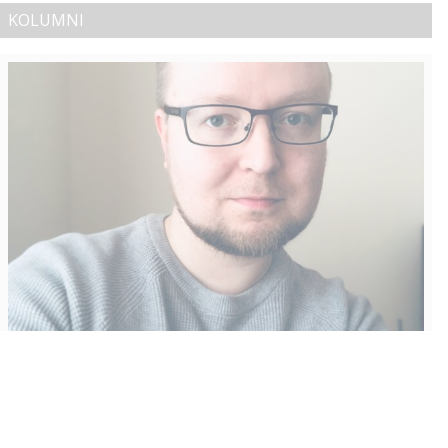
KOLUMNI
Vähempikin riittäisi?
Aku Laatikainen
31.7.2026
09:00
Tämän vuoden marraskuussa ilmestyy kaikkien aikojen