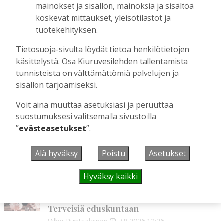
mainokset ja sisällön, mainoksia ja sisältöä
OP Kaskimaan vakavaraisuus vahvistui –
koskevat mittaukset, yleisötilastot ja
korkotason muutos heijastui alkuvuoden
tulokseen
tuotekehityksen.
Tilaajille
Tietosuoja-sivulta löydät tietoa henkilötietojen
Toimitus
6.8.2026
13:18
käsittelystä. Osa Kiuruvesilehden tallentamista
tunnisteista on välttämättömiä palvelujen ja
Mikko Remes täyttää 50 vuotta – vaikka
villitystäkin on havaittavissa, sanoo
sisällön tarjoamiseksi.
syntymäpäiväsankari oppineensa myös
hölläämään vauhtia
Voit aina muuttaa asetuksiasi ja peruuttaa
suostumuksesi valitsemalla sivustoilla
Tilaajille
”
evästeasetukset
”.
Aku Laatikainen
5.8.2026
09:00
Älä hyväksy
Poistu
Asetukset
UUSIMMAT
Hyväksy kaikki
MIELIPIDE
7.8. 12:26
Terveisiä eduskuntaan
Vilho Ruotsalainen
7.8.2026
12:26