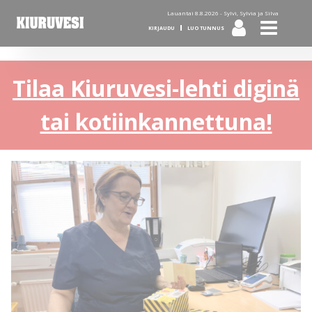
Lauantai 8.8.2026 -
Sylvi, Sylvia ja Silva
KIRJAUDU
LUO TUNNUS
Tilaa Kiuruvesi-lehti diginä
tai kotiinkannettuna!