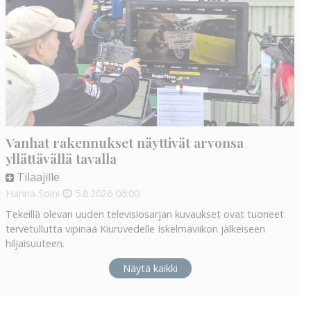
Vanhat rakennukset näyttivät arvonsa
yllättävällä tavalla
Tilaajille
Hanna Soini
5.8.2026
06:00
Tekeillä olevan uuden televisiosarjan kuvaukset ovat tuoneet
tervetullutta vipinää Kiuruvedelle Iskelmäviikon jälkeiseen
hiljaisuuteen.
Näytä kaikki