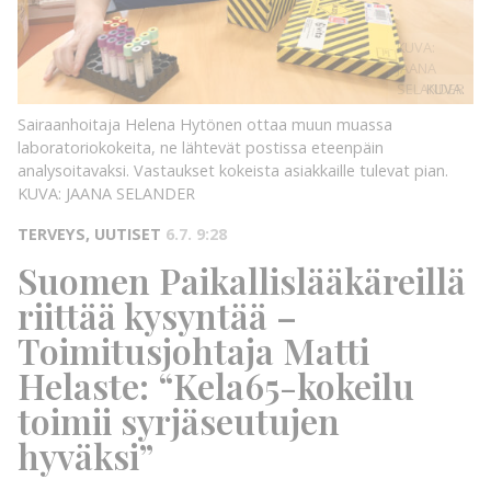
KUVA:
JAANA
SELANDER
KUVA:
Sairaanhoitaja Helena Hytönen ottaa muun muassa
laboratoriokokeita, ne lähtevät postissa eteenpäin
analysoitavaksi. Vastaukset kokeista asiakkaille tulevat pian.
KUVA: JAANA SELANDER
TERVEYS, UUTISET
6.7. 9:28
Suomen Paikallislääkäreillä
riittää kysyntää –
Toimitusjohtaja Matti
Helaste: “Kela65-kokeilu
toimii syrjäseutujen
hyväksi”