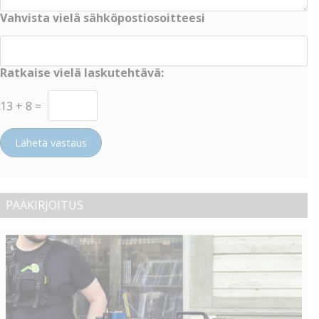
Vahvista vielä sähköpostiosoitteesi
Ratkaise vielä laskutehtävä:
13
+
8
=
Lähetä vastaus
PÄÄKIRJOITUS