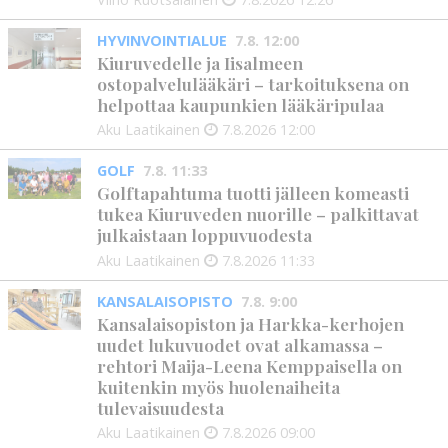
HYVINVOINTIALUE
7.8. 12:00
Kiuruvedelle ja Iisalmeen
ostopalvelulääkäri – tarkoituksena on
helpottaa kaupunkien lääkäripulaa
Aku Laatikainen
7.8.2026
12:00
GOLF
7.8. 11:33
Golftapahtuma tuotti jälleen komeasti
tukea Kiuruveden nuorille – palkittavat
julkaistaan loppuvuodesta
Aku Laatikainen
7.8.2026
11:33
KANSALAISOPISTO
7.8. 9:00
Kansalaisopiston ja Harkka-kerhojen
uudet lukuvuodet ovat alkamassa –
rehtori Maija-Leena Kemppaisella on
kuitenkin myös huolenaiheita
tulevaisuudesta
Aku Laatikainen
7.8.2026
09:00