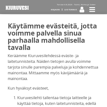
Torstai 6.8.2026 -
Toimi, Keimo ja Sixten
KIRJAUDU
LUO TUNNUS
Käytämme evästeitä, jotta
Tilaa Kiuruvesi-lehti diginä
voimme palvella sinua
parhaalla mahdollisella
tai kotiinkannettuna!
tavalla
Keräämme Kiuruvesilehdessä eväste- ja
Kirjaudu
laitetunnisteita. Näiden tietojen avulla voimme
tarjota sinulle parempia palveluja ja kohdennettua
mainontaa. Mittaamme myös kävijämääriä ja
Sähköposti
mainontaa.
Kun hyväksyt evästeet,
Kiuruvesilehti tallentaa tietoja laitteelle ja
Salasana
käyttää tietoja, kuten laitetunnisteita, edellä