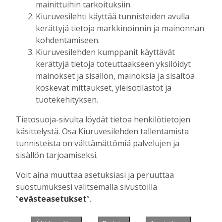
mainittuihin tarkoituksiin.
Kiuruvesilehti käyttää tunnisteiden avulla
kerättyjä tietoja markkinoinnin ja mainonnan
Muista minut
kohdentamiseen.
Kiuruvesilehden kumppanit käyttävät
kerättyjä tietoja toteuttaakseen yksilöidyt
mainokset ja sisällön, mainoksia ja sisältöä
koskevat mittaukset, yleisötilastot ja
Unohtuiko salasana?
tuotekehityksen.
Jos sinulla ei ole vielä tunnusta, hanki
Tietosuoja-sivulta löydät tietoa henkilötietojen
se tästä.
käsittelystä. Osa Kiuruvesilehden tallentamista
tunnisteista on välttämättömiä palvelujen ja
sisällön tarjoamiseksi.
Voit aina muuttaa asetuksiasi ja peruuttaa
Käyntiosoite
:
Kiuruvesi Lehti oy
suostumuksesi valitsemalla sivustoilla
Niemistenkatu 4
”
evästeasetukset
”.
Kiuruvesi
Postiosoite
:
Kiuruvesi Lehti oy