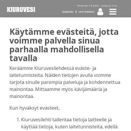
Perjantai 7.8.2026 -
Lahja ja Yrsa
KIRJAUDU
LUO TUNNUS
Käytämme evästeitä, jotta
Tilaa Kiuruvesi-lehti diginä
voimme palvella sinua
parhaalla mahdollisella
tai kotiinkannettuna!
tavalla
Keräämme Kiuruvesilehdessä eväste- ja
Kirjaudu
laitetunnisteita. Näiden tietojen avulla voimme
tarjota sinulle parempia palveluja ja kohdennettua
mainontaa. Mittaamme myös kävijämääriä ja
Sähköposti
mainontaa.
Kun hyväksyt evästeet,
Kiuruvesilehti tallentaa tietoja laitteelle ja
Salasana
käyttää tietoja, kuten laitetunnisteita, edellä