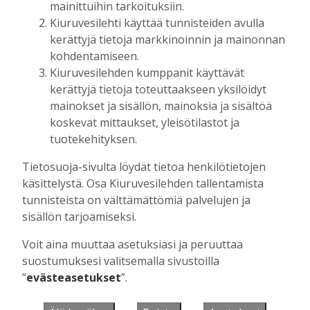
mainittuihin tarkoituksiin.
Kiuruvesilehti käyttää tunnisteiden avulla
kerättyjä tietoja markkinoinnin ja mainonnan
Muista minut
kohdentamiseen.
Kiuruvesilehden kumppanit käyttävät
kerättyjä tietoja toteuttaakseen yksilöidyt
mainokset ja sisällön, mainoksia ja sisältöä
koskevat mittaukset, yleisötilastot ja
Unohtuiko salasana?
tuotekehityksen.
Jos sinulla ei ole vielä tunnusta, hanki
Tietosuoja-sivulta löydät tietoa henkilötietojen
se tästä.
käsittelystä. Osa Kiuruvesilehden tallentamista
tunnisteista on välttämättömiä palvelujen ja
sisällön tarjoamiseksi.
Voit aina muuttaa asetuksiasi ja peruuttaa
Käyntiosoite
:
Kiuruvesi Lehti oy
suostumuksesi valitsemalla sivustoilla
Niemistenkatu 4
”
evästeasetukset
”.
Kiuruvesi
Postiosoite
:
Kiuruvesi Lehti oy