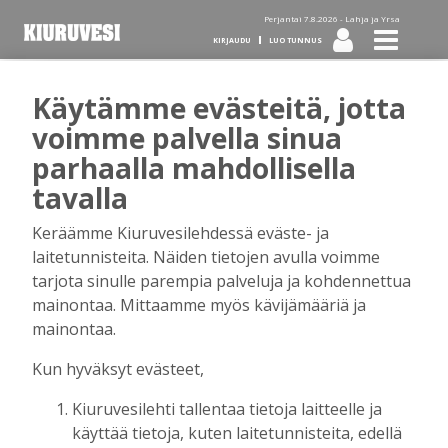
Perjantai 7.8.2026 -
Lahja ja Yrsa
KIRJAUDU
LUO TUNNUS
Käytämme evästeitä, jotta
Tilaa Kiuruvesi-lehti diginä
voimme palvella sinua
parhaalla mahdollisella
tai kotiinkannettuna!
tavalla
Keräämme Kiuruvesilehdessä eväste- ja
Kirjaudu
laitetunnisteita. Näiden tietojen avulla voimme
tarjota sinulle parempia palveluja ja kohdennettua
mainontaa. Mittaamme myös kävijämääriä ja
Sähköposti
mainontaa.
Kun hyväksyt evästeet,
Kiuruvesilehti tallentaa tietoja laitteelle ja
Salasana
käyttää tietoja, kuten laitetunnisteita, edellä