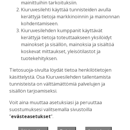
mainittuihin tarkoituksiin.
Kiuruvesilehti käyttää tunnisteiden avulla
kerättyjä tietoja markkinoinnin ja mainonnan
Muista minut
kohdentamiseen.
Kiuruvesilehden kumppanit käyttävät
kerättyjä tietoja toteuttaakseen yksilöidyt
mainokset ja sisällön, mainoksia ja sisältöä
koskevat mittaukset, yleisötilastot ja
Unohtuiko salasana?
tuotekehityksen.
Jos sinulla ei ole vielä tunnusta, hanki
Tietosuoja-sivulta löydät tietoa henkilötietojen
se tästä.
käsittelystä. Osa Kiuruvesilehden tallentamista
tunnisteista on välttämättömiä palvelujen ja
sisällön tarjoamiseksi.
Voit aina muuttaa asetuksiasi ja peruuttaa
Käyntiosoite
:
Kiuruvesi Lehti oy
suostumuksesi valitsemalla sivustoilla
Niemistenkatu 4
”
evästeasetukset
”.
Kiuruvesi
Postiosoite
:
Kiuruvesi Lehti oy