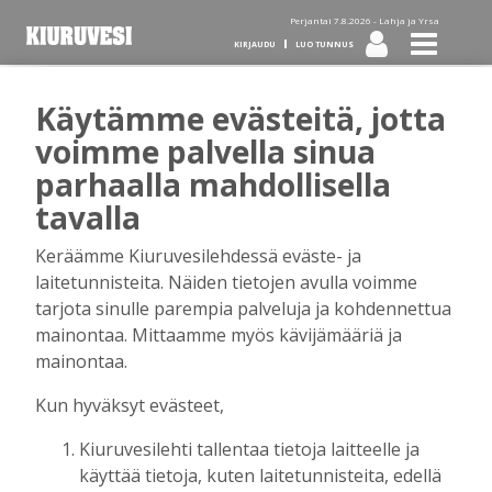
Perjantai 7.8.2026 -
Lahja ja Yrsa
KIRJAUDU
LUO TUNNUS
Käytämme evästeitä, jotta
Tilaa Kiuruvesi-lehti diginä
voimme palvella sinua
parhaalla mahdollisella
tai kotiinkannettuna!
tavalla
Keräämme Kiuruvesilehdessä eväste- ja
Kirjaudu
laitetunnisteita. Näiden tietojen avulla voimme
tarjota sinulle parempia palveluja ja kohdennettua
mainontaa. Mittaamme myös kävijämääriä ja
Sähköposti
mainontaa.
Kun hyväksyt evästeet,
Kiuruvesilehti tallentaa tietoja laitteelle ja
Salasana
käyttää tietoja, kuten laitetunnisteita, edellä