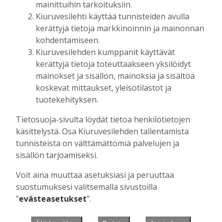
mainittuihin tarkoituksiin.
Kiuruvesilehti käyttää tunnisteiden avulla
kerättyjä tietoja markkinoinnin ja mainonnan
Muista minut
kohdentamiseen.
Kiuruvesilehden kumppanit käyttävät
kerättyjä tietoja toteuttaakseen yksilöidyt
mainokset ja sisällön, mainoksia ja sisältöä
koskevat mittaukset, yleisötilastot ja
Unohtuiko salasana?
tuotekehityksen.
Jos sinulla ei ole vielä tunnusta, hanki
Tietosuoja-sivulta löydät tietoa henkilötietojen
se tästä.
käsittelystä. Osa Kiuruvesilehden tallentamista
tunnisteista on välttämättömiä palvelujen ja
sisällön tarjoamiseksi.
Voit aina muuttaa asetuksiasi ja peruuttaa
Käyntiosoite
:
Kiuruvesi Lehti oy
suostumuksesi valitsemalla sivustoilla
Niemistenkatu 4
”
evästeasetukset
”.
Kiuruvesi
Postiosoite
:
Kiuruvesi Lehti oy