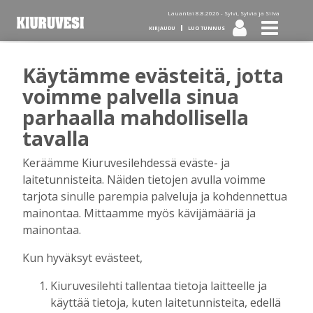
Lauantai 8.8.2026 -
Sylvi, Sylvia ja Silva
KIRJAUDU
LUO TUNNUS
Käytämme evästeitä, jotta
Tilaa Kiuruvesi-lehti diginä
voimme palvella sinua
parhaalla mahdollisella
tai kotiinkannettuna!
tavalla
Keräämme Kiuruvesilehdessä eväste- ja
Kirjaudu
laitetunnisteita. Näiden tietojen avulla voimme
tarjota sinulle parempia palveluja ja kohdennettua
mainontaa. Mittaamme myös kävijämääriä ja
Sähköposti
mainontaa.
Kun hyväksyt evästeet,
Kiuruvesilehti tallentaa tietoja laitteelle ja
Salasana
käyttää tietoja, kuten laitetunnisteita, edellä