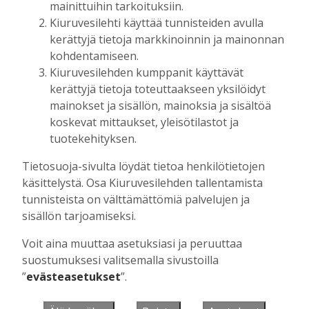
mainittuihin tarkoituksiin.
Kiuruvesilehti käyttää tunnisteiden avulla
kerättyjä tietoja markkinoinnin ja mainonnan
Muista minut
kohdentamiseen.
Kiuruvesilehden kumppanit käyttävät
kerättyjä tietoja toteuttaakseen yksilöidyt
mainokset ja sisällön, mainoksia ja sisältöä
koskevat mittaukset, yleisötilastot ja
Unohtuiko salasana?
tuotekehityksen.
Jos sinulla ei ole vielä tunnusta, hanki
Tietosuoja-sivulta löydät tietoa henkilötietojen
se tästä.
käsittelystä. Osa Kiuruvesilehden tallentamista
tunnisteista on välttämättömiä palvelujen ja
sisällön tarjoamiseksi.
Voit aina muuttaa asetuksiasi ja peruuttaa
Käyntiosoite
:
Kiuruvesi Lehti oy
suostumuksesi valitsemalla sivustoilla
Niemistenkatu 4
”
evästeasetukset
”.
Kiuruvesi
Postiosoite
:
Kiuruvesi Lehti oy