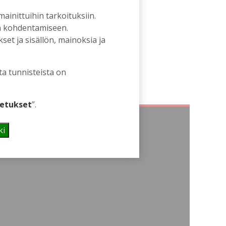
 mainittuihin tarkoituksiin.
an kohdentamiseen.
et ja sisällön, mainoksia ja
ta tunnisteista on
etukset
”.
ki