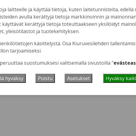
oja laitteelle ja käyttää tietoja, kuten laitetunnisteita, edellä
nisteiden avulla kerättyjä tietoja markkinoinnin ja mainonn
äyttävät kerättyjä tietoja toteuttaakseen yksilöidyt mainoks
, yleisötilastot ja tuotekehityksen.
 se tästä.
henkilötietojen käsittelystä. Osa Kiuruvesilehden tallentamis
llön tarjoamiseksi.
 peruuttaa suostumuksesi valitsemalla sivustoilla ”
evästeas
lä hyväksy
Poistu
Asetukset
Hyväksy kaik