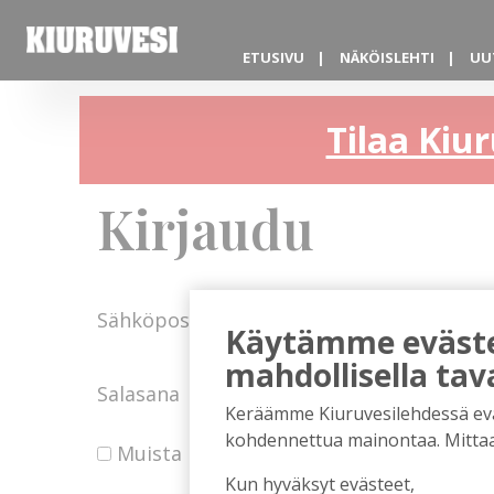
ETUSIVU
NÄKÖISLEHTI
UU
Tilaa Kiur
Kirjaudu
Sähköposti
Käytämme evästei
mahdollisella tav
Salasana
Keräämme Kiuruvesilehdessä eväst
kohdennettua mainontaa. Mitta
Muista minut
Kun hyväksyt evästeet,