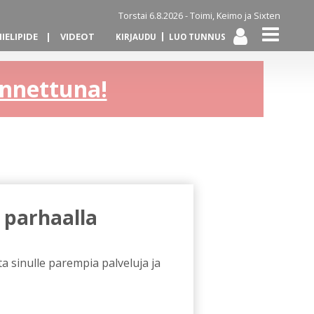
Torstai 6.8.2026 -
Toimi, Keimo ja Sixten
IELIPIDE
VIDEOT
KIRJAUDU
LUO TUNNUS
kannettuna!
 parhaalla
a sinulle parempia palveluja ja