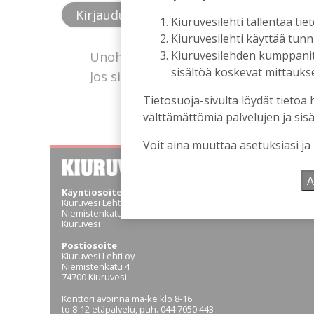
Kiuruvesilehti tallentaa tiet
Kiuruvesilehti käyttää tun
Kiuruvesilehden kumppanit k
Unohtuiko salasana?
sisältöä koskevat mittaukset
Jos sinulla ei ole vielä tunnusta, hanki
Tietosuoja-sivulta löydät tietoa 
välttämättömiä palvelujen ja sisä
Voit aina muuttaa asetuksiasi ja
Ä
Käyntiosoite
:
Kiuruvesi Lehti oy
Niemistenkatu 4
Kiuruvesi
Postiosoite
:
Kiuruvesi Lehti oy
Niemistenkatu 4
74700 Kiuruvesi
Konttori avoinna ma-ke klo 8-16
to 8-12 etäpalvelu, puh. 044 7050 443