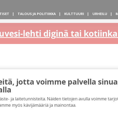
TISET
TALOUS JA POLITIIKKA
KULTTUURI
URHEILU
M
uvesi-lehti diginä tai kotiin
tä, jotta voimme palvella sinua
alla
e- ja laitetunnisteita. Näiden tietojen avulla voimme tarjot
amme myös kävijämääriä ja mainontaa.